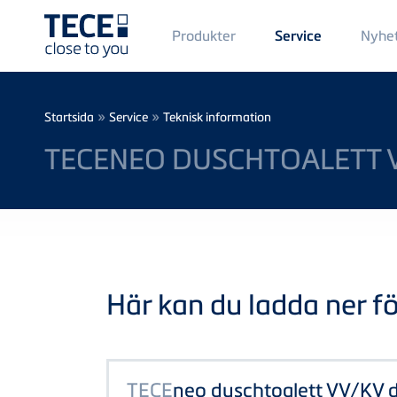
Main
Produkter
Nyhe
Service
Menü
1
Skip to main content
Breadcrumb
»
»
Startsida
Service
Teknisk information
TECENEO DUSCHTOALETT 
Här kan du ladda ner föl
TECE
neo duschtoalett VV/KV 