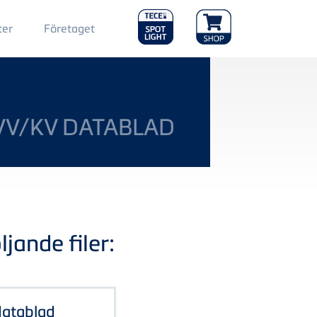
Main
ter
Företaget
Menu
2
VV/KV DATABLAD
jande filer:
datablad