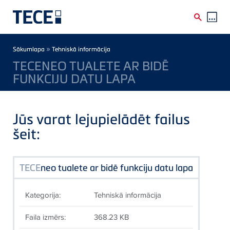
Skip to main content
Breadcrumb
»
Sākumlapa
Tehniskā informācija
TECENEO TUALETE AR BIDĒ
FUNKCIJU DATU LAPA
Jūs varat lejupielādēt failus
šeit:
TECE
neo tualete ar bidē funkciju datu lapa
Kategorija:
Tehniskā informācija
Faila izmērs:
368.23 KB