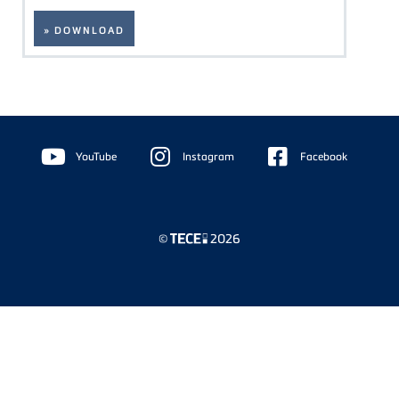
» DOWNLOAD
Floating
Sidebar
YouTube
Instagram
Facebook
©
2026