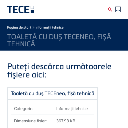
Skip to main content
Breadcrumb
»
Pagina de start
Informaţii tehnice
TOALETĂ CU DUȘ TECENEO, FIȘĂ
TEHNICĂ
Puteţi descărca următoarele
fişiere aici:
Toaletă cu duș
TECE
neo, fișă tehnică
Categorie:
Informaţii tehnice
Dimensiune fişier:
367.93 KB