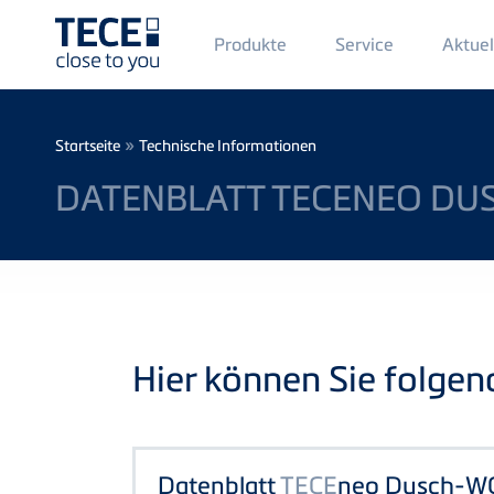
Main
Produkte
Service
Aktuel
Menü
1
Direkt zum Inhalt
Breadcrumb
»
Startseite
Technische Informationen
DATENBLATT TECENEO DU
Hier können Sie folge
Datenblatt
TECE
neo Dusch-W