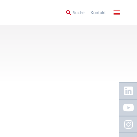
Secondary
Suche
Kontakt
Menu
Floating
Sidebar