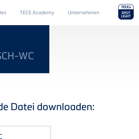
Main
les
TECE Academy
Unternehmen
Menu
2
SCH-WC
nde Datei downloaden:
C