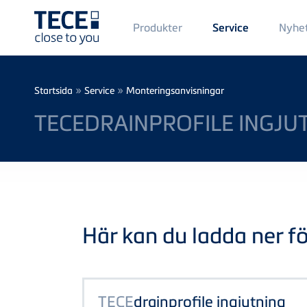
Main
Produkter
Nyhe
Service
Menü
1
Skip to main content
Breadcrumb
»
»
Startsida
Service
Monteringsanvisningar
TECEDRAINPROFILE INGJU
Här kan du ladda ner föl
TECE
drainprofile ingjutning