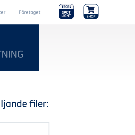
Main
ter
Företaget
Menu
2
TNING
jande filer: