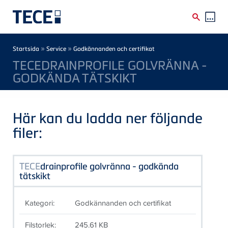
Skip to main content
Breadcrumb
»
»
Startsida
Service
Godkännanden och certifikat
TECEDRAINPROFILE GOLVRÄNNA -
GODKÄNDA TÄTSKIKT
Här kan du ladda ner följande
filer:
TECE
drainprofile golvränna - godkända
tätskikt
Kategori:
Godkännanden och certifikat
Filstorlek:
245.61 KB