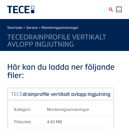
Skip to main content
Breadcrumb
»
»
Startsida
Service
Monteringsanvisningar
TECEDRAINPROFILE VERTIKALT
AVLOPP INGJUTNING
Här kan du ladda ner följande
filer:
TECE
drainprofile vertikalt avlopp ingjutning
Kategori:
Monteringsanvisningar
Filstorlek:
4.43 MB