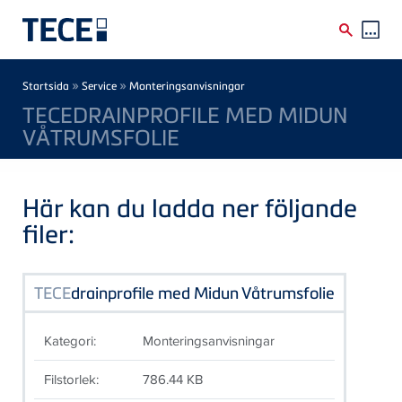
Skip to main content
Breadcrumb
»
»
Startsida
Service
Monteringsanvisningar
TECEDRAINPROFILE MED MIDUN
VÅTRUMSFOLIE
Här kan du ladda ner följande
filer:
TECE
drainprofile med Midun Våtrumsfolie
Kategori:
Monteringsanvisningar
Filstorlek:
786.44 KB