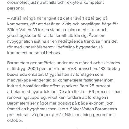
orosmolnet just nu att hitta och rekrytera kompetent
personal.
–
Att så många har angivit att det är svårt att få tag på
kompetens, gör att det är en viktig och angelägen fråga för
Säker Vatten. Vi för en ständig dialog med skolor och
yrkeshögskolor för att få fler att utbilda sig. Även om
nybyggnation just nu är en nedåtgående trend, så finns det
rör med underhållsbehov i befintliga byggnader, så
kompetent personal behövs.
Barometern genomfördes under mars månad och skickades
ut till drygt 2000 personer inom VVS-branschen. 183 företag
besvarade enkäten. Drygt hälften av företagen som
medverkade vänder sig till kommersiella fastigheter inom
industri, bostäder eller offentlig sektor. Bara 25 procent
arbetar med nyproduktion. De allra flesta – 69 procent – har
renoveringsuppdrag, vilket kan förklara att företagen i
Barometern ser något mer positivt på både ekonomi och
framtid än byggbranschen i stort. Säker Vatten Barometern
presenteras två gånger per år. Nästa mätning genomförs i
oktober.