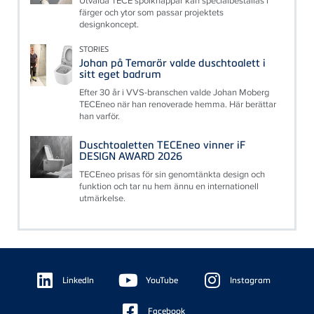
Utvalda TECE spolknappar kan specialbeställas i
färger och ytor som passar projektets
designkoncept.
STORIES
Johan på Temarör valde duschtoalett i
sitt eget badrum
Efter 30 år i VVS-branschen valde Johan Moberg
TECEneo när han renoverade hemma. Här berättar
han varför.
Duschtoaletten TECEneo vinner iF
DESIGN AWARD 2026
TECEneo prisas för sin genomtänkta design och
funktion och tar nu hem ännu en internationell
utmärkelse.
Floating
Sidebar
LinkedIn
YouTube
Instagram
Facebook