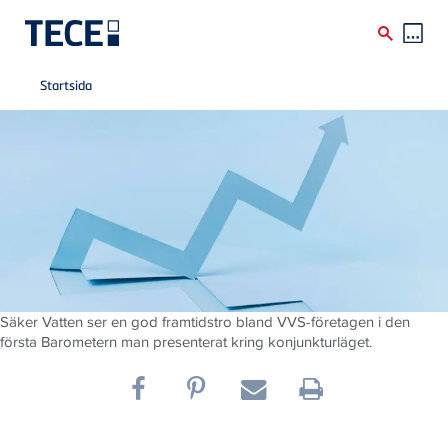
Breadcrumb
Skip to main content
Startsida
Säker Vatten ser en god framtidstro bland VVS-företagen i den
första Barometern man presenterat kring konjunkturläget.