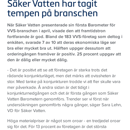
Säker Vatten har tagit
tempen på branschen
När Säker Vatten presenterade sin första Barometer för
VVS-branschen i april, visade den att framtidstron
fortfarande är god. Bland de 183 VVS-företag som deltog i
enkäten, svarade 7 av 10 att deras ekonomiska läge ser
bra eller mycket bra ut. Hälften uppger dessutom att
orderingången framöver är positiv. 25 procent uppgav att
den är dålig eller mycket dålig.
- Det är positivt att se att företagen är starka trots det
rådande konjunkturläget, men det märks att ovissheten är
stor
. Med tanke på konjunkturen trodde vi att fler skulle vara
mer påverkade. Å andra sidan är det tidigt i
konjunkturnedgången och det är första gången som Säker
Vatten Barometern genomförs. Trender ser vi först när
undersökningen genomförts några gånger,
säger Sara Lehn,
VD för Säker Vatten.
Höga materialpriser är något som oroar - en tredjedel oroar
sig för det. För 13 procent av företagen är det största