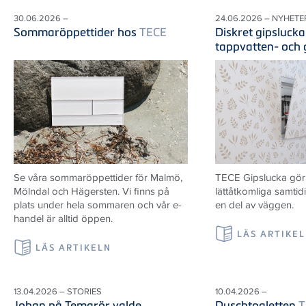
30.06.2026 –
24.06.2026 – NYHETE
Sommaröppettider hos
TECE
Diskret gipslucka
tappvatten- och
Se våra sommaröppettider för Malmö,
TECE Gipslucka gör i
Mölndal och Hägersten. Vi finns på
lättåtkomliga samtid
plats under hela sommaren och vår e-
en del av väggen.
handel är alltid öppen.
LÄS ARTIKE
LÄS ARTIKELN
13.04.2026 – STORIES
10.04.2026 –
Johan på Temarör valde
Duschtoaletten
T