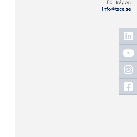
För frågor:
info@tece.se
Floating
Sidebar