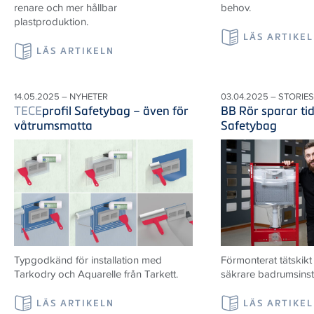
renare och mer hållbar
behov.
plastproduktion.
LÄS ARTIKE
LÄS ARTIKELN
14.05.2025 – NYHETER
03.04.2025 – STORIES
TECE
profil Safetybag – även för
BB Rör sparar ti
våtrumsmatta
Safetybag
Typgodkänd för installation med
Förmonterat tätskik
Tarkodry och Aquarelle från Tarkett.
säkrare badrumsinsta
LÄS ARTIKELN
LÄS ARTIKE