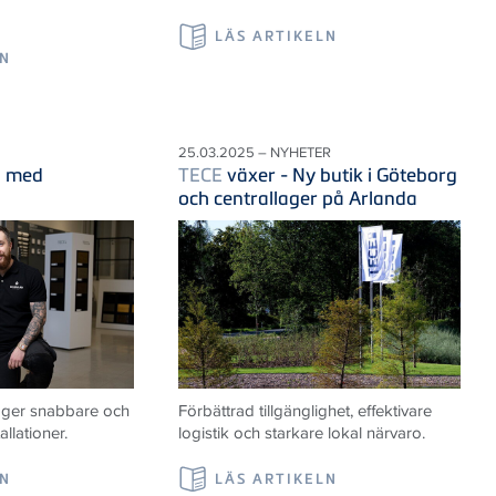
LÄS ARTIKELN
LN
25.03.2025 – NYHETER
d med
TECE
växer - Ny butik i Göteborg
och centrallager på Arlanda
t ger snabbare och
Förbättrad tillgänglighet, effektivare
llationer.
logistik och starkare lokal närvaro.
LN
LÄS ARTIKELN