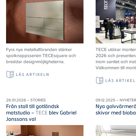
Fyra nya metallutföranden stärker
TECE utökar monter
spolknappsserien TECEsquare och
2026 och presenter
breddar designmöjligheterna.
inom sanitet och inst
Välkommen till mont
LÄS ARTIKELN
LÄS ARTIKE
26.01.2026 – STORIES
09.12.2025 – NYHETE
Från stall till gotländsk
Nya golvvärmerö
matstudio –
TECE
blev Gabriel
skivor med bioba
Jonssons val