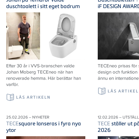
duschtoalett i sitt eget badrum
iF DESIGN AWAR
Efter 30 år i VVS-branschen valde
TECEneo prisas för
Johan Moberg TECEneo när han
design och funktion
renoverade hemma. Här berättar han
ännu en internatione
varför.
LÄS ARTIKE
LÄS ARTIKELN
25.02.2026 – NYHETER
12.02.2026 – UTSTÄL
TECE
square lanseras i fyra nya
TECE
ställer ut 
ytor
2026