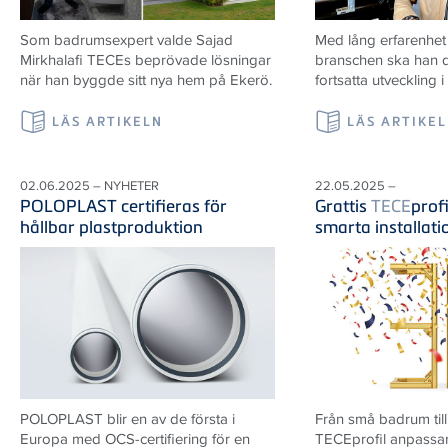
Som badrumsexpert valde Sajad
Med lång erfarenhet
Mirkhalafi TECEs beprövade lösningar
branschen ska han d
när han byggde sitt nya hem på Ekerö.
fortsatta utveckling i
LÄS ARTIKELN
LÄS ARTIKE
02.06.2025 – NYHETER
22.05.2025 –
POLOPLAST certifieras för
Grattis
TECE
prof
hållbar plastproduktion
smarta installat
POLOPLAST blir en av de första i
Från små badrum till
Europa med OCS-certifiering för en
TECEprofil anpassar 