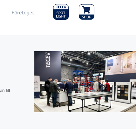
Main
Företaget
Menu
2
g
 till