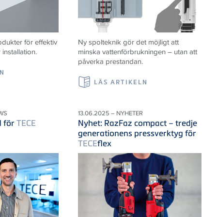
ukter för effektiv
Ny spolteknik gör det möjligt att
nstallation.
minska vattenförbrukningen – utan att
påverka prestandan.
LN
LÄS ARTIKELN
WS
13.06.2025 – NYHETER
d för
TECE
Nyhet: RazFaz compact – tredje
generationens pressverktyg för
TECE
flex