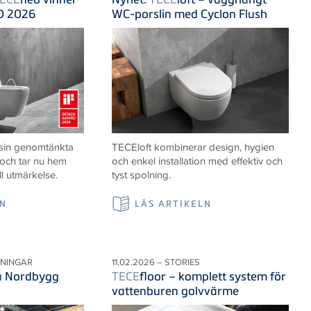
D 2026
WC-porslin med Cyclon Flush
 sin genomtänkta
TECE
loft kombinerar design, hygien
 och tar nu hem
och enkel installation med effektiv och
ll utmärkelse.
tyst spolning.
LN
LÄS ARTIKELN
LNINGAR
11.02.2026 – STORIES
på Nordbygg
TECE
floor – komplett system för
vattenburen golvvärme