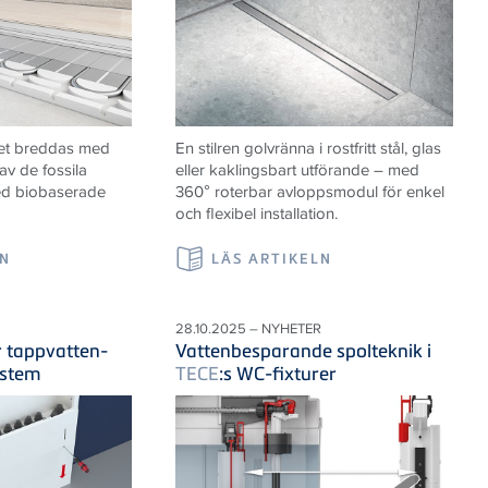
et breddas med
En stilren golvränna i rostfritt stål, glas
av de fossila
eller kaklingsbart utförande – med
ed biobaserade
360° roterbar avloppsmodul för enkel
och flexibel installation.
LN
LÄS ARTIKELN
28.10.2025 – NYHETER
r tappvatten-
Vattenbesparande spolteknik i
ystem
TECE
:s WC-fixturer