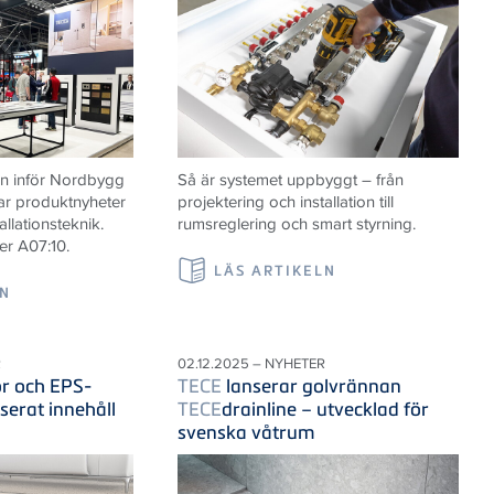
n inför Nordbygg
Så är systemet uppbyggt – från
ar produktnyheter
projektering och installation till
allationsteknik.
rumsreglering och smart styrning.
er A07:10.
LÄS ARTIKELN
LN
R
02.12.2025 – NYHETER
r och EPS-
TECE
lanserar golvrännan
serat innehåll
TECE
drainline – utvecklad för
svenska våtrum