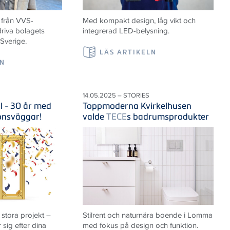
 från VVS-
Med kompakt design, låg vikt och
riva bolagets
integrerad LED-belysning.
 Sverige.
LÄS ARTIKELN
LN
14.05.2025 – STORIES
il - 30 år med
Toppmoderna Kvirkelhusen
ionsväggar!
valde
TECE
s badrumsprodukter
 stora projekt –
Stilrent och naturnära boende i Lomma
sig efter dina
med fokus på design och funktion.