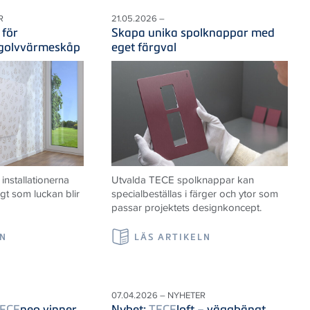
R
21.05.2026 –
 för
Skapa unika spolknappar med
 golvvärmeskåp
eget färgval
nstallationerna
Utvalda TECE spolknappar kan
igt som luckan blir
specialbeställas i färger och ytor som
passar projektets designkoncept.
LN
LÄS ARTIKELN
07.04.2026 – NYHETER
ECE
neo vinner
Nyhet:
TECE
loft – vägghängt