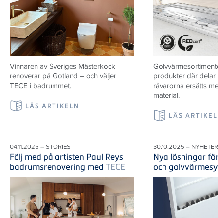
Vinnaren av Sveriges Mästerkock
Golvvärmesortiment
renoverar på Gotland – och väljer
produkter där delar 
TECE i badrummet.
råvarorna ersätts m
material.
LÄS ARTIKELN
LÄS ARTIKE
04.11.2025 – STORIES
30.10.2025 – NYHETER
Följ med på artisten Paul Reys
Nya lösningar fö
badrumsrenovering med
TECE
och golvvärmes