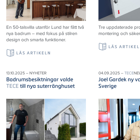
En 50-talsvilla utanför Lund har fått två
Tre uppdaterade prod
nya badrum – med fokus på stilren
montering och säker i
design och smarta funktioner.
LÄS ARTIKE
LÄS ARTIKELN
13.10.2025 – NYHETER
04.09.2025 –
TECE
NE
Badrumsbesiktningar valde
Joel Gardek ny v
TECE
till nya suterränghuset
Sverige