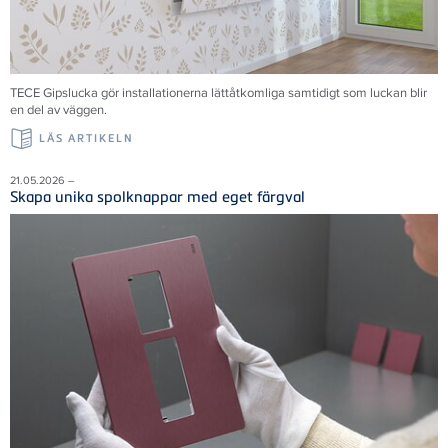
TECE Gipslucka gör installationerna lättåtkomliga samtidigt som luckan blir
en del av väggen.
LÄS ARTIKELN
21.05.2026 –
Skapa unika spolknappar med eget färgval