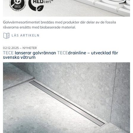
Golvvärmesortimentet breddas med produkter där delar av de fossila
råvarorna ersätts med biobaserade material.
LÄS ARTIKELN
02.12.2025 – NYHETER
TECE
lanserar golvrännan
TECE
drainline – utvecklad för
svenska våtrum