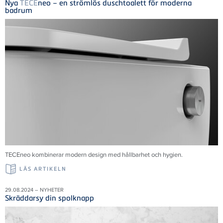
Nya
TECE
neo – en strömlös duschtoalett för moderna
badrum
TECE
neo kombinerar modern design med hållbarhet och hygien.
LÄS ARTIKELN
29.08.2024 – NYHETER
Skräddarsy din spolknapp