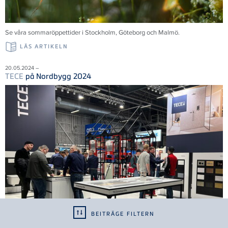
Se våra sommaröppettider i Stockholm, Göteborg och Malmö.
LÄS ARTIKELN
20.05.2024 –
TECE
på Nordbygg 2024
BEITRÄGE FILTERN
Tack till alla 35 000 besökare som bidrog till en framgångsrik mässa. Vi ser