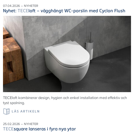
07.04.2026 – NYHETER
Nyhet:
TECE
loft – vägghängt WC-porslin med Cyclon Flush
TECE
loft kombinerar design, hygien och enkel installation med effektiv och
tyst spolning.
LÄS ARTIKELN
25.02.2026 – NYHETER
TECE
square lanseras i fyra nya ytor