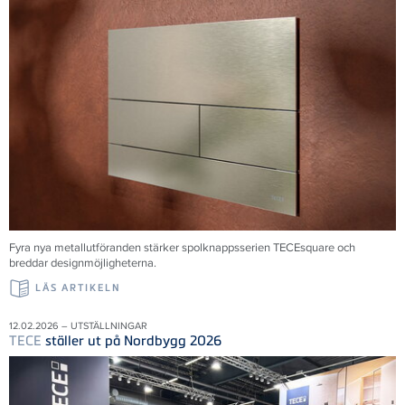
Fyra nya metallutföranden stärker spolknappsserien TECEsquare och
breddar designmöjligheterna.
LÄS ARTIKELN
12.02.2026 – UTSTÄLLNINGAR
TECE
ställer ut på Nordbygg 2026