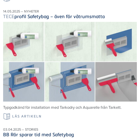
14.05.2025 – NYHETER
TECE
profil Safetybag – även för våtrumsmatta
Typgodkänd för installation med Tarkodry och Aquarelle från Tarkett.
LÄS ARTIKELN
03.04.2025 – STORIES
BB Rör sparar tid med Safetybag