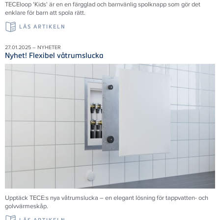
TECEloop 'Kids' är en en färgglad och barnvänlig spolknapp som gör det
enklare för barn att spola rätt.
LÄS ARTIKELN
27.01.2025 – NYHETER
Nyhet! Flexibel våtrumslucka
Upptäck TECE:s nya våtrumslucka – en elegant lösning för tappvatten- och
golvvärmeskåp.