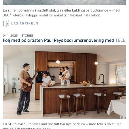
En stilren golvränna i rostfritt stål, glas eller kaklingsbart utförande – med
360° roterbar avloppsmodul för enkel och flexibel installation.
LÄS ARTIKELN
04.11.2025 – STORIES
Följ med på artisten Paul Reys badrumsrenovering med
TECE
En 50-talsvilla utanför Lund har fått två nya badrum – med fokus på stilren
design och smarta funktioner.