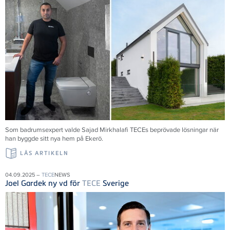
Som badrumsexpert valde Sajad Mirkhalafi TECEs beprövade lösningar när
han byggde sitt nya hem på Ekerö.
LÄS ARTIKELN
04.09.2025 –
TECE
NEWS
Joel Gardek ny vd för
TECE
Sverige