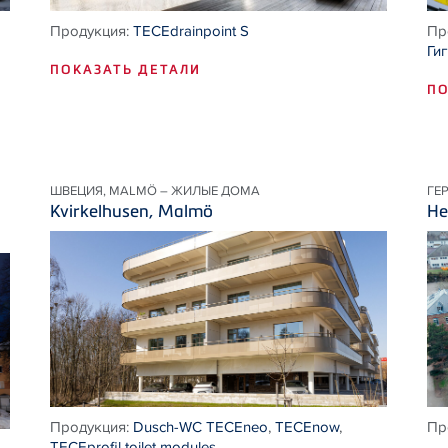
Продукция:
TECEdrainpoint S
Пр
Ги
ПОКАЗАТЬ ДЕТАЛИ
ПО
ШВЕЦИЯ, MALMÖ – ЖИЛЫЕ ДОМА
ГЕ
Kvirkelhusen, Malmö
He
Продукция:
Dusch-WC TECEneo
,
TECEnow
,
Пр
TECEprofil toilet modules