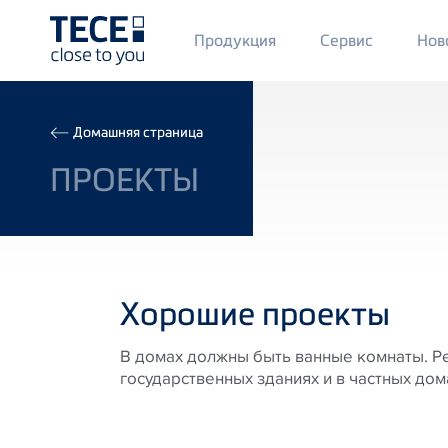
Main
Продукция
Сервис
Нов
Menü
1
Skip to main content
Breadcrumb
Домашняя страница
ПРОЕКТЫ
Хорошие проекты
В домах должны быть ванные комнаты. Ре
государственных зданиях и в частных дом