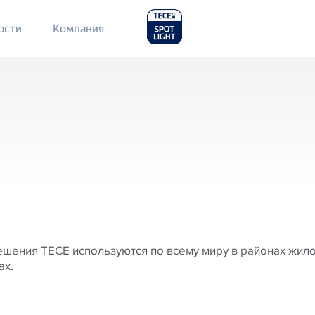
Main
ости
Компания
Menu
2
шения TECE используются по всему миру в районах жило
ах.