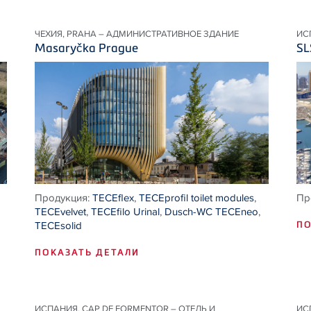
ЧЕХИЯ, PRAHA – АДМИНИСТРАТИВНОЕ ЗДАНИЕ
ИС
Masaryčka Prague
SL
Продукция:
TECEflex
,
TECEprofil toilet modules
,
Пр
TECEvelvet
,
TECEfilo Urinal
,
Dusch-WC TECEneo
,
TECEsolid
ПО
ПОКАЗАТЬ ДЕТАЛИ
ИСПАНИЯ, CAP DE FORMENTOR – ОТЕЛЬ И
ИС