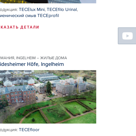
одукция:
TECElux Mini
,
TECEfilo Urinal
,
гиенический смыв TECEprofil
КАЗАТЬ ДЕТАЛИ
Floating
Sidebar
РМАНИЯ, INGELHEIM – ЖИЛЫЕ ДОМА
idesheimer Höfe, Ingelheim
одукция:
TECEfloor