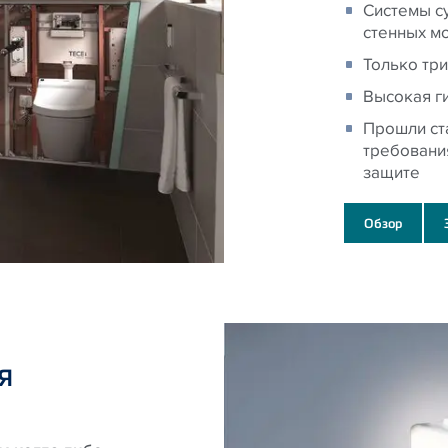
Системы с
стенных м
Только три
Высокая ги
Прошли ст
требовани
защите
Обзор
я