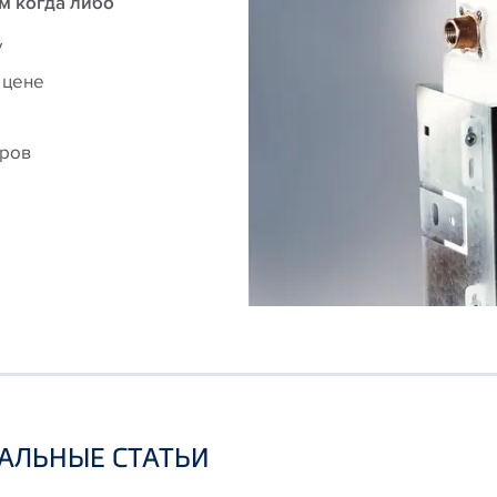
м когда либо
у
 цене
тров
АЛЬНЫЕ СТАТЬИ