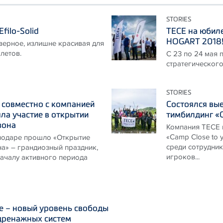
STORIES
filo-Solid
ТЕСЕ на юбил
HOGART 2018
верное, излишне красивая для
летов.
С 23 по 24 мая
стратегическог
STORIES
 совместно с компанией
Состоялся вы
а участие в открытии
тимбилдинг «C
зона
Компания ТЕСЕ 
«Camp Close to 
снодаре прошло «Открытие
среди сотрудник
а» – грандиозный праздник,
игроков...
ачалу активного периода
le – новый уровень свободы
 дренажных систем