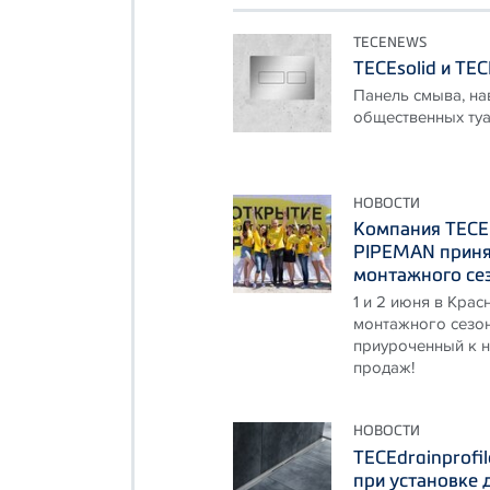
TECENEWS
TECEsolid и TECE
Панель смыва, на
общественных туа
НОВОСТИ
Компания ТЕСЕ
PIPEMAN принял
монтажного се
1 и 2 июня в Кра
монтажного сезон
приуроченный к н
продаж!
НОВОСТИ
TECEdrainprofi
при установке