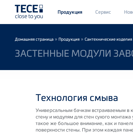
Main
Сервис
Нов
Продукция
Menü
1
Skip to main content
Breadcrumb
»
»
Домашняя страница
Продукция
Сантехнические изделия
ЗАСТЕННЫЕ МОДУЛИ ЗАВ
Технология смыва
Универсальным бачкам встраиваемым в 
стену и модулям для стен сухого монтажа
такое же большое внимание, как и панел
поверхности стены. При этом каждая пан