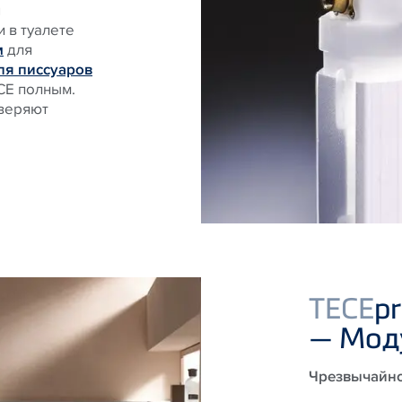
я
 в туалете
м
для
ля писсуаров
CE полным.
оверяют
TECE
p
— Мод
Чрезвычайно