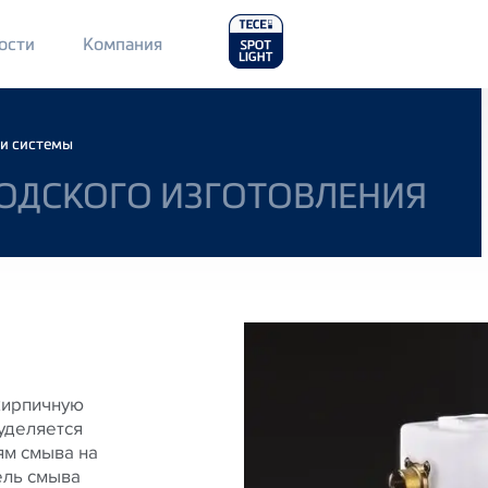
Main
ости
Компания
Menu
2
 и системы
ОДСКОГО ИЗГОТОВЛЕНИЯ
кирпичную
 уделяется
ям смыва на
ель смыва