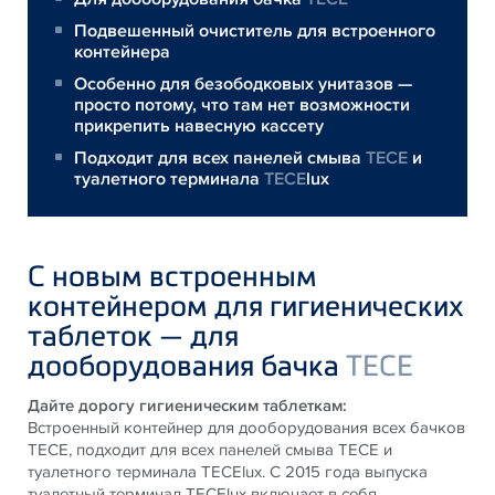
Подвешенный очиститель для встроенного
контейнера
Особенно для безободковых унитазов —
просто потому, что там нет возможности
прикрепить навесную кассету
Подходит для всех панелей смыва
TECE
и
туалетного терминала
TECE
lux
С новым встроенным
контейнером для гигиенических
таблеток — для
дооборудования бачка
TECE
Дайте дорогу гигиеническим таблеткам:
Встроенный контейнер для дооборудования всех бачков
TECE, подходит для всех панелей смыва TECE и
туалетного терминала TECElux. С 2015 года выпуска
туалетный терминал TECElux включает в себя