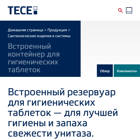
Skip to main content
Breadcrumb
»
»
Домашняя страница
Продукция
Сантехнические изделия и системы
Встроенный
контейнер для
гигиенических
таблеток
Обзор
Компоненты
Встроенный резервуар
для гигиенических
таблеток — для лучшей
гигиены и запаха
свежести унитаза.