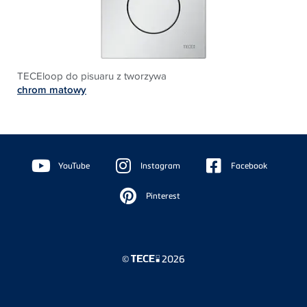
TECEloop do pisuaru z tworzywa
chrom matowy
Floating
Sidebar
YouTube
Instagram
Facebook
Pinterest
©
2026