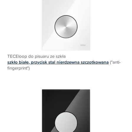
TECEloop do pisuaru ze szkła
szkło białe
, p
rzycisk stal nierdzewna szczotkowana
("anti-
fingerprint")