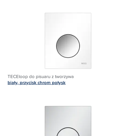
TECEloop do pisuaru z tworzywa
biały
, p
rzycisk chrom połysk