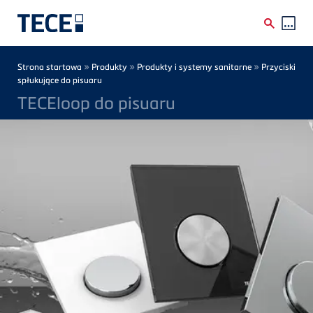
Skip to main content
Breadcrumb
»
»
»
Strona startowa
Produkty
Produkty i systemy sanitarne
Przyciski
spłukujące do pisuaru
TECEloop do pisuaru