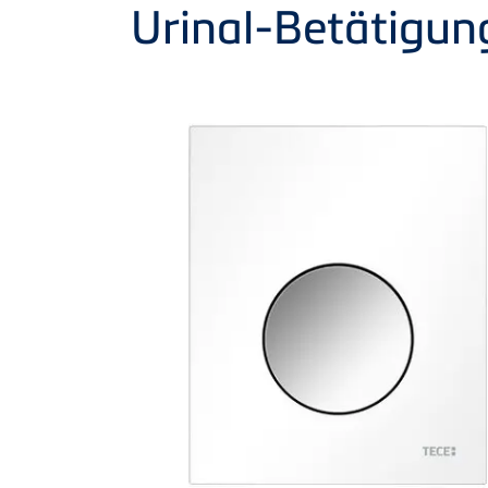
Product
Urinal-Betätigun