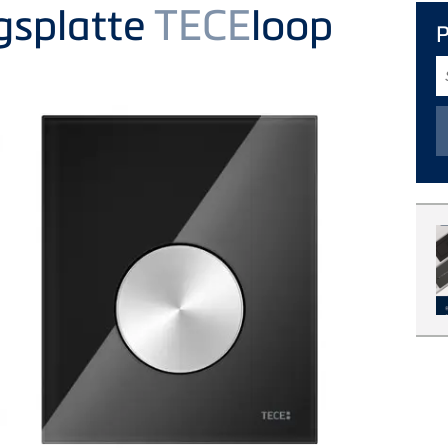
gsplatte
TECE
loop
S