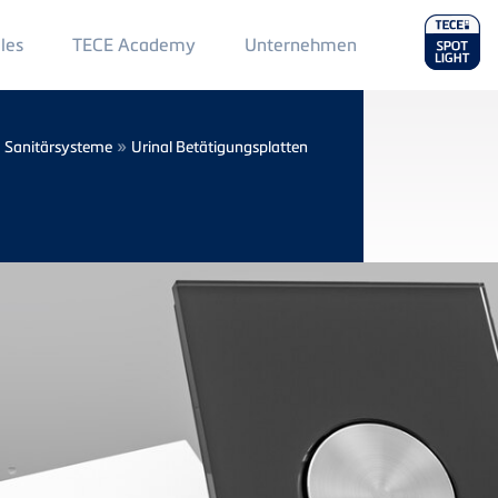
Main
les
TECE Academy
Unternehmen
Menu
2
»
»
Sanitärsysteme
Urinal Betätigungsplatten