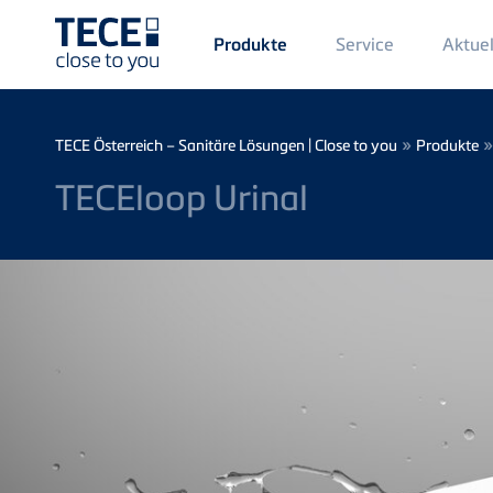
Main
Service
Aktuel
Produkte
Menü
1
Direkt zum Inhalt
Breadcrumb
»
TECE Österreich – Sanitäre Lösungen | Close to you
Produkte
TECEloop Urinal