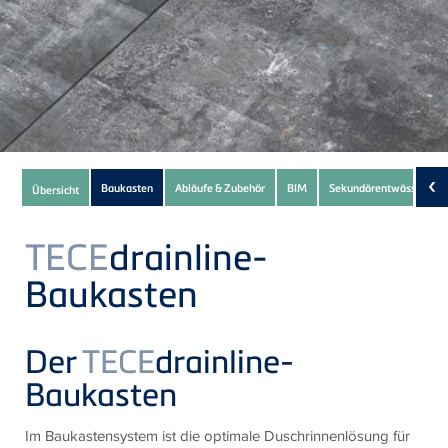
Subnavigation
‹
Baukasten
Abläufe & Zubehör
BIM
Sekundärentwässerung
Übersicht
of
current
TECE
drainline-
Product
Baukasten
Der
TECE
drainline-
Baukasten
Im Baukastensystem ist die optimale Duschrinnenlösung für