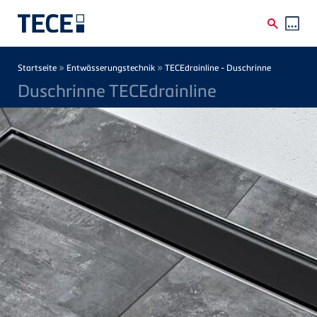
Direkt zum Inhalt
Breadcrumb
»
»
Startseite
Entwässerungstechnik
TECEdrainline - Duschrinne
Duschrinne TECEdrainline