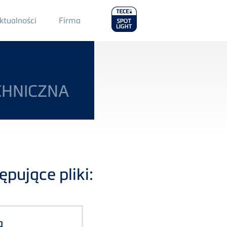
Main
ktualności
Firma
Menu
2
CHNICZNA
pujące pliki:
a