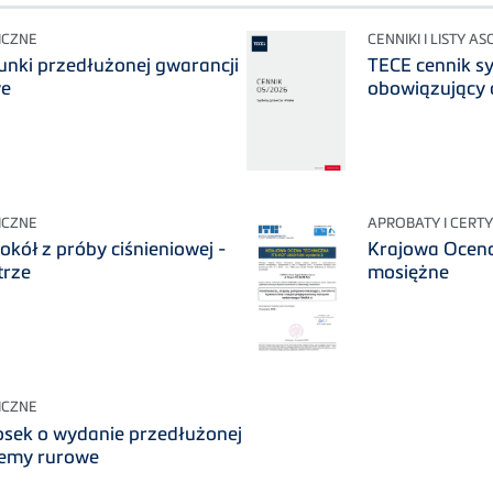
ICZNE
CENNIKI I LISTY
unki przedłużonej gwarancji
TECE cennik s
we
obowiązujący 
ICZNE
APROBATY I CERTY
okół z próby ciśnieniowej -
Krajowa Ocena
trze
mosiężne
ICZNE
osek o wydanie przedłużonej
temy rurowe