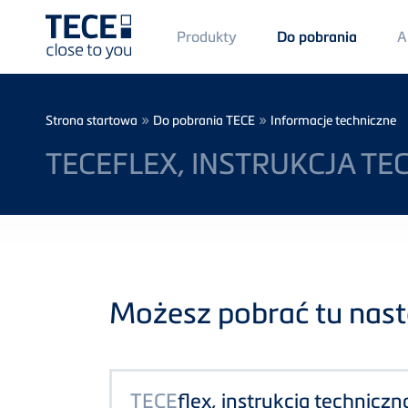
Main
Produkty
A
Do pobrania
Menü
1
Skip to main content
Breadcrumb
»
»
Strona startowa
Do pobrania TECE
Informacje techniczne
TECEFLEX, INSTRUKCJA TE
Możesz pobrać tu nastę
TECE
flex, instrukcja techniczn