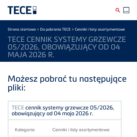
Skip to main content
Breadcrumb
»
»
Strona startowa
Do pobrania TECE
Cenniki i listy asortymentowe
TECE CENNIK SYSTEMY GRZEWCZE
05/2026, OBOWIĄZUJĄCY OD 04
MAJA 2026 R.
Możesz pobrać tu następujące
pliki:
TECE
cennik systemy grzewcze 05/2026,
obowiązujący od 04 maja 2026 r.
Kategoria:
Cenniki i listy asortymentowe