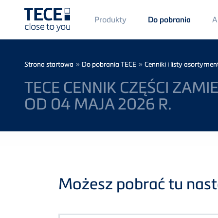
Main
Produkty
A
Do pobrania
Menü
1
Skip to main content
Breadcrumb
»
»
Strona startowa
Do pobrania TECE
Cenniki i listy asortyme
TECE CENNIK CZĘŚCI ZA
OD 04 MAJA 2026 R.
Możesz pobrać tu nastę