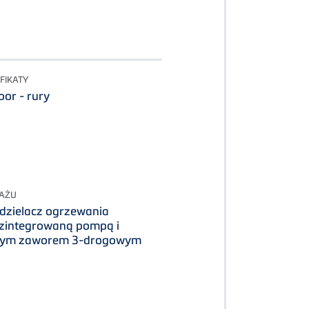
FIKATY
or - rury
TAŻU
zdzielacz ogrzewania
zintegrowaną pompą i
nym zaworem 3-drogowym