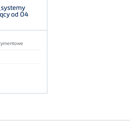
_systemy
ący od 04
ortymentowe