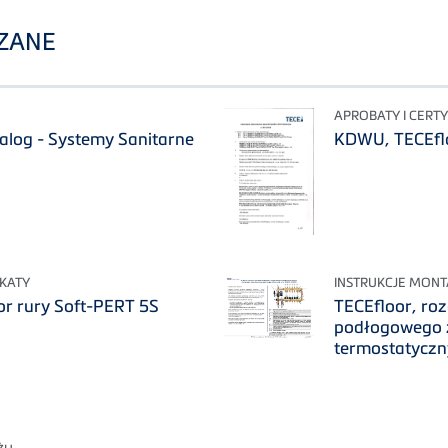
ZANE
APROBATY I CERTY
alog - Systemy Sanitarne
KDWU, TECEflo
IKATY
INSTRUKCJE MON
r rury Soft-PERT 5S
TECEfloor, ro
podłogowego 
termostatycz