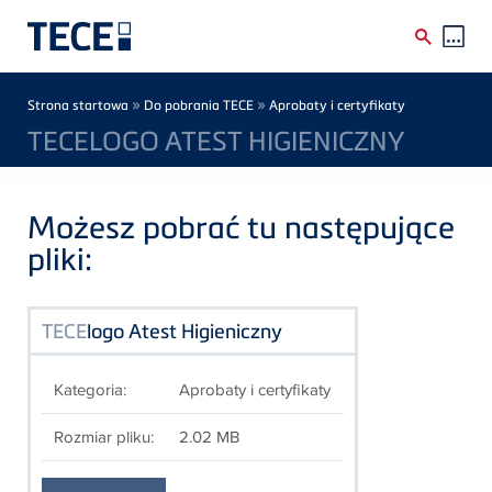
Skip to main content
Breadcrumb
»
»
Strona startowa
Do pobrania TECE
Aprobaty i certyfikaty
TECELOGO ATEST HIGIENICZNY
Możesz pobrać tu następujące
pliki:
TECE
logo Atest Higieniczny
Kategoria:
Aprobaty i certyfikaty
Rozmiar pliku:
2.02 MB