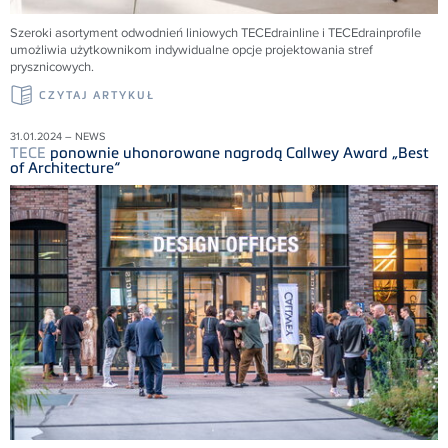
Szeroki asortyment odwodnień liniowych
TECE
drainline i
TECE
drainprofile
umożliwia użytkownikom indywidualne opcje projektowania stref
prysznicowych.
CZYTAJ ARTYKUŁ
31.01.2024 – NEWS
TECE
ponownie uhonorowane nagrodą Callwey Award „Best
of Architecture“