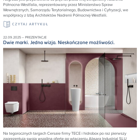
Północna-Westfalia, reprezentowany przez Ministerstwo Spraw
Wewnętrznych, Samorządu Terytorialnego, Budownictwa i Cyfryzacji, we
współpracy z Izbą Architektów Nadrenii Północnej-Westfalii.
CZYTAJ ARTYKUŁ
22.09.2025 – PREZENTACJE
Dwie marki. Jedna wizja. Nieskończone możliwości.
Na tegorocznych targach Cersaie firmy TECE i hidrobox po raz pierwszy
zaprezentują swoją wspólną ofertę po włączeniu Absara Industrial SLU