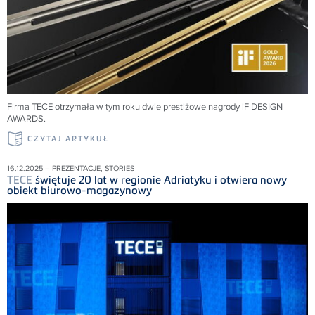
Firma
TECE
otrzymała w tym roku dwie prestiżowe nagrody iF DESIGN
AWARDS
.
CZYTAJ ARTYKUŁ
16.12.2025 – PREZENTACJE, STORIES
TECE
świętuje 20 lat w regionie Adriatyku i otwiera nowy
obiekt biurowo-magazynowy