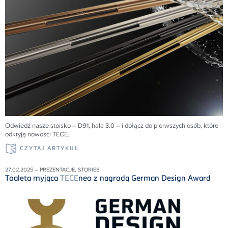
Odwiedź nasze stoisko – D91, hala 3.0 – i dołącz do pierwszych osób, które
odkryją nowości
TECE
.
CZYTAJ ARTYKUŁ
27.02.2025 – PREZENTACJE, STORIES
Toaleta myjąca
TECE
neo z nagrodą German Design Award