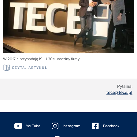
W 2017 r przypadają ISH i 30e urodziny firmy.
CZYTAJ ARTYKUŁ
Pytania:
tece@tece.pl
Floating
Sidebar
YouTube
Instagram
Facebook