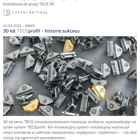
(hidroboox) do grupy TECE SE.
CZYTAJ ARTYKUŁ
03.09.2025 – NEWS
30 lat
TECE
profil - historia sukcesu
30 lat temu
TECE
zrewolucjonizowała instalacje sanitarne, wprowadzając na
rynek system
TECE
profil. Ten innowacyjny system instalacyjny wyznaczył
nowe standardy w zakresie elastyczności, wydajności i stabilności – i do dziś
cieszy się ogromnym powodzeniem.