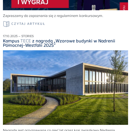
Zapraszamy do zapoznania się z regulaminem konkursowym.
CZYTAJ ARTYKUŁ
17.10.2025 – STORIES
Kampus
TECE
z nagrodą „Wzorowe budynki w Nadrenii
Północnej-Westfalii 2025”
Nagroda jest przyznawana co pięć lat przez kraj związkowy Nadrenia