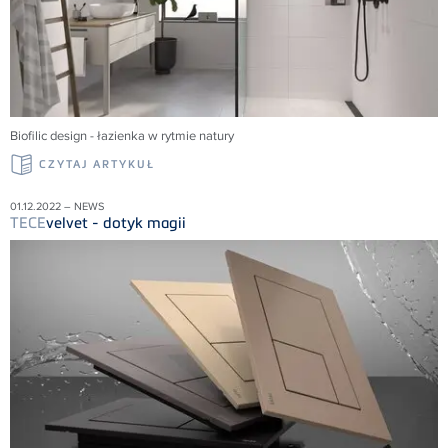
Biofilic design - łazienka w rytmie natury
CZYTAJ ARTYKUŁ
01.12.2022 – NEWS
TECE
velvet - dotyk magii