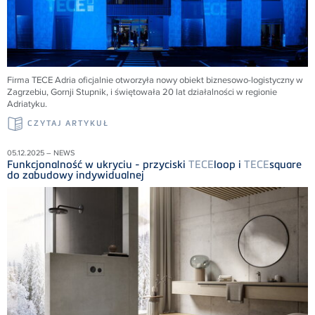
Firma
TECE
Adria oficjalnie otworzyła nowy obiekt biznesowo-logistyczny w
Zagrzebiu, Gornji Stupnik, i świętowała 20 lat działalności w regionie
Adriatyku.
CZYTAJ ARTYKUŁ
05.12.2025 – NEWS
Funkcjonalność w ukryciu - przyciski
TECE
loop i
TECE
square
do zabudowy indywidualnej