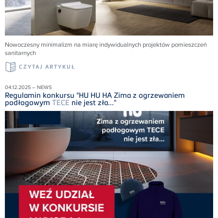
Nowoczesny minimalizm na miarę indywidualnych projektów pomieszczeń
sanitarnych
CZYTAJ ARTYKUŁ
04.12.2025 – NEWS
Regulamin konkursu "HU HU HA Zima z ogrzewaniem
podłogowym
TECE
nie jest zła..."