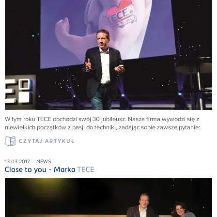
W tym roku TECE obchodzi swój 30 jubileusz. Nasza firma wywodzi się z
niewielkich początków z pasji do techniki, zadając sobie zawsze pytanie:
CZYTAJ ARTYKUŁ
13.03.2017 – NEWS
Close to you - Marka
TECE