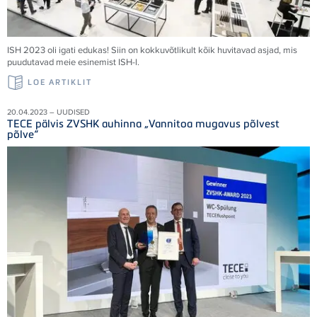
ISH 2023 oli igati edukas! Siin on kokkuvõtlikult kõik huvitavad asjad, mis
puudutavad meie esinemist ISH-l.
LOE ARTIKLIT
20.04.2023 – UUDISED
TECE pälvis ZVSHK auhinna „Vannitoa mugavus põlvest
põlve“