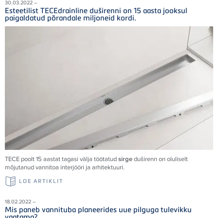
30.03.2022 –
Esteetilist TECEdrainline duširenni on 15 aasta jooksul
paigaldatud põrandale miljoneid kordi.
TECE poolt 15 aastat tagasi välja töötatud
sirge
duširenn on oluliselt
mõjutanud vannitoa interjööri ja arhitektuuri.
LOE ARTIKLIT
18.02.2022 –
Mis paneb vannituba planeerides uue pilguga tulevikku
vaatama?