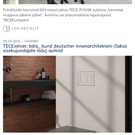
Frankfurdis toimunud ISH messil pälvis TECE ZVSHK auhinna „Vannitoa
mugavus põlvest põlve“. Auhinna sai pneumaatiline loputusplaat
TECEflushpoint.
LOE ARTIKLIT
06.03.2023 – UUDISED
TECEvelvet: bdia_bund deutscher innenarchitekteni (Saksa
sisekujundajate liidu) auhind