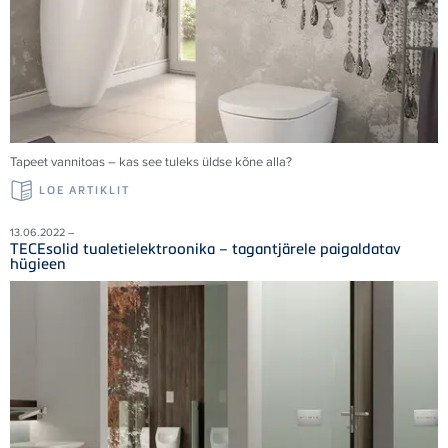
Tapeet vannitoas – kas see tuleks üldse kõne alla?
LOE ARTIKLIT
13.06.2022 –
TECEsolid tualetielektroonika – tagantjärele paigaldatav
hügieen