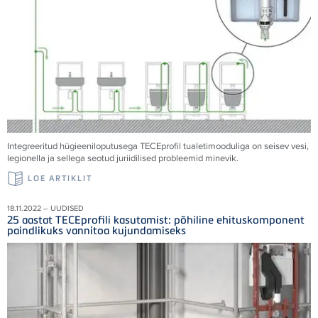
Integreeritud hügieeniloputusega TECEprofil tualetimooduliga on seisev vesi,
legionella ja sellega seotud juriidilised probleemid minevik.
LOE ARTIKLIT
18.11.2022 – UUDISED
25 aastat TECEprofili kasutamist: põhiline ehituskomponent
paindlikuks vannitoa kujundamiseks