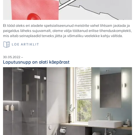
Et tööd oleks eri aladele spetsialiseerunud meistrite vahel lihtsam jaotada ja
paigaldus läheks sujuvamalt, oleme välja töötanud erilise tihenduskomplekti,
mis aitab seinaplaadid terveks jätta ja võimaliku veelekke kahju vältida.
LOE ARTIKLIT
30.05.2022 –
Loputusnupp on alati käepärast