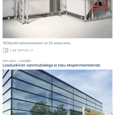
TECE
profili eelseinasüsteem on 25 aastat vana.
LOE ARTIKLIT
04.11.2022 – UUDISED
Looduskivist vannitubadega ei tasu eksperimenteerida