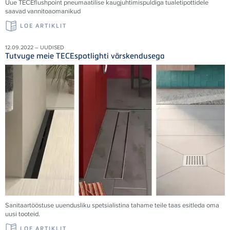
Uue
TECE
flushpoint pneumaatilise kaugjuhtimispuldiga tualetipottidele
saavad vannitoaomanikud
LOE ARTIKLIT
12.09.2022 – UUDISED
Tutvuge meie TECEspotlighti värskendusega
Sanitaartööstuse uuendusliku spetsialistina tahame teile taas esitleda oma
uusi tooteid.
LOE ARTIKLIT