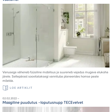
Vanusega väheneb füüsiline mobiilsus ja suureneb vajadus mugava elukoha
järele. Sellepärast soovitataksegi vannituba planeerides homse peale
mõelda.
LOE ARTIKLIT
02.02.2022 –
Maagiline puudutus –loputusnupp TECEvelvet