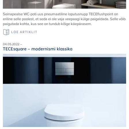
Seinapealse WC-poti uus pneumaatiline loputusnupp TECEflushpoint on
eriline selle poolest, et seda ei ole vaja veepaagi külge paigaldada. Selle võib
paigutada kohta, kus see on tundub kõige käepärasem.
LOE ARTIKLIT
04.05.2022 –
TECEsquare – modernismi klassika