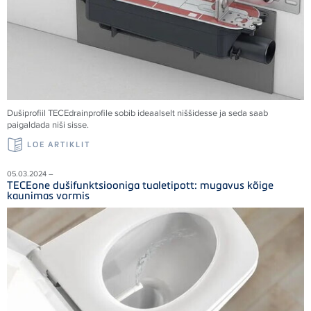
Dušiprofiil TECEdrainprofile sobib ideaalselt niššidesse ja seda saab
paigaldada niši sisse.
LOE ARTIKLIT
05.03.2024 –
TECEone dušifunktsiooniga tualetipott: mugavus kõige
kaunimas vormis