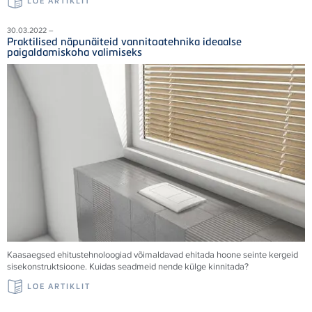
LOE ARTIKLIT
30.03.2022 –
Praktilised näpunäiteid vannitoatehnika ideaalse
paigaldamiskoha valimiseks
Kaasaegsed ehitustehnoloogiad võimaldavad ehitada hoone seinte kergeid
sisekonstruktsioone. Kuidas seadmeid nende külge kinnitada?
LOE ARTIKLIT