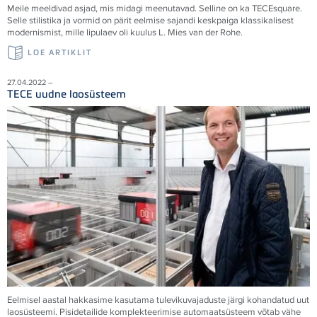
Meile meeldivad asjad, mis midagi meenutavad. Selline on ka TECEsquare.
Selle stilistika ja vormid on pärit eelmise sajandi keskpaiga klassikalisest
modernismist, mille lipulaev oli kuulus L. Mies van der Rohe.
LOE ARTIKLIT
27.04.2022 –
TECE uudne laosüsteem
Eelmisel aastal hakkasime kasutama tulevikuvajaduste järgi kohandatud uut
laosüsteemi. Pisidetailide komplekteerimise automaatsüsteem võtab vähe