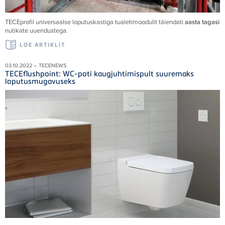
TECEprofil universaalse loputuskastiga tualetimoodulit täiendati
aasta tagasi
nutikate uuendustega.
LOE ARTIKLIT
03.10.2022 – TECENEWS
TECEflushpoint: WC-poti kaugjuhtimispult suuremaks
loputusmugavuseks