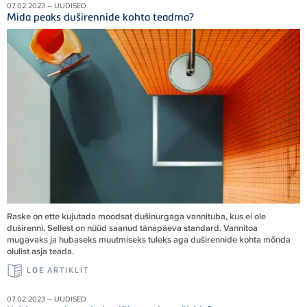
07.02.2023 – UUDISED
Mida peaks duširennide kohta teadma?
Raske on ette kujutada moodsat dušinurgaga vannituba, kus ei ole
duširenni. Sellest on nüüd saanud tänapäeva standard. Vannitoa
mugavaks ja hubaseks muutmiseks tuleks aga duširennide kohta mõnda
olulist asja teada.
LOE ARTIKLIT
07.02.2023 – UUDISED