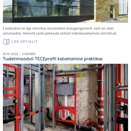
Looduskivi on iga vannitoa ainulaadne müügiargument, sest on alati
ainulaadne. Vaevalt saab pakkuda sellest individuaalsemat viimistlust.
LOE ARTIKLIT
10.10.2022 – UUDISED
Tualetimooduli TECEprofil katsetamine praktikas