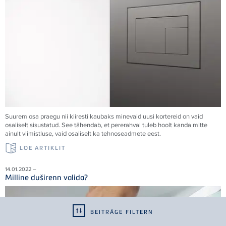
Suurem osa praegu nii kiiresti kaubaks minevaid uusi kortereid on vaid
osaliselt sisustatud. See tähendab, et pererahval tuleb hoolt kanda mitte
ainult viimistluse, vaid osaliselt ka tehnoseadmete eest.
LOE ARTIKLIT
14.01.2022 –
Milline duširenn valida?
BEITRÄGE FILTERN