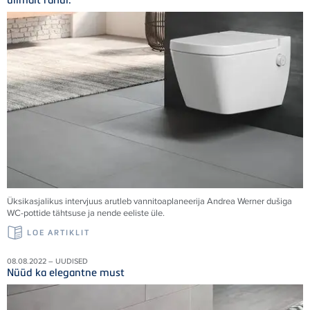
Üksikasjalikus intervjuus arutleb vannitoaplaneerija Andrea Werner dušiga
WC-pottide tähtsuse ja nende eeliste üle.
LOE ARTIKLIT
08.08.2022 – UUDISED
Nüüd ka elegantne must