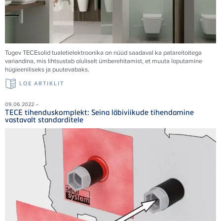
Tugev TECEsolid tualetielektroonika on nüüd saadaval ka patareitoitega
variandina, mis lihtsustab oluliselt ümberehitamist, et muuta loputamine
hügieeniliseks ja puutevabaks.
LOE ARTIKLIT
09.06.2022 –
TECE tihenduskomplekt: Seina läbiviikude tihendamine
vastavalt standarditele