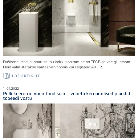
Duširenni resti ja loputusnupu kokkusobitamine on TECE-ga veelgi lihtsam.
Neid valmistatakse samas värvitoonis kui segisteid AXOR.
LOE ARTIKLIT
11.07.2022 –
Rulli keeratud vannitoadisain – vaheta keraamilised plaadid
tapeedi vastu