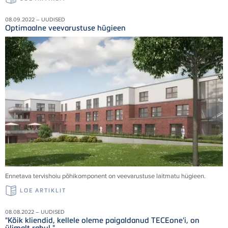
08.09.2022 – UUDISED
Optimaalne veevarustuse hügieen
Ennetava tervishoiu põhikomponent on veevarustuse laitmatu hügieen.
LOE ARTIKLIT
08.08.2022 – UUDISED
"Kõik kliendid, kellele oleme paigaldanud TECEone'i, on
ülimalt rahul."