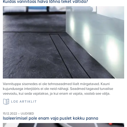
Kuidas vannitoas halva lõhna teket vältida?
Vannituppa sisenedes ei ole tehnoseadmed liialt märgatavad. Kauni
kujundusega interjööris ei ole neid nähagi. Seadmed tagavad turvalise
veevoolu, kui seda vajatakse, ja kui enam ei vajata, voolab see välja.
LOE ARTIKLIT
15.12.2022 – UUDISED
Isoleerimisel pole enam vaja puslet kokku panna