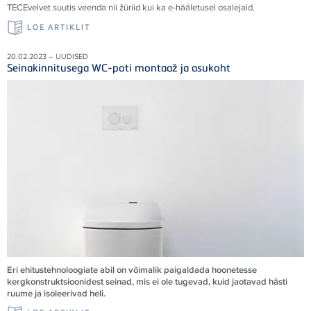
TECEvelvet suutis veenda nii žüriid kui ka e-hääletusel osalejaid
.
LOE ARTIKLIT
20.02.2023 – UUDISED
Seinakinnitusega WC-poti montaaž ja asukoht
Eri ehitustehnoloogiate abil on võimalik paigaldada hoonetesse
kergkonstruktsioonidest seinad, mis ei ole tugevad, kuid jaotavad hästi
ruume ja isoleerivad heli.