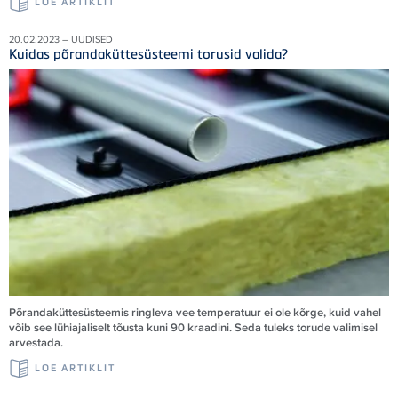
LOE ARTIKLIT
20.02.2023 – UUDISED
Kuidas põrandaküttesüsteemi torusid valida?
Põrandaküttesüsteemis ringleva vee temperatuur ei ole kõrge, kuid vahel
võib see lühiajaliselt tõusta kuni 90 kraadini. Seda tuleks torude valimisel
arvestada.
LOE ARTIKLIT