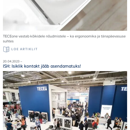
TECEone vastab kõikidele nõudmistele – ka ergonoomika ja tänapäevasuse
suhtes
LOE ARTIKLIT
20.04.2023 –
ISH: Isiklik kontakt jääb asendamatuks!