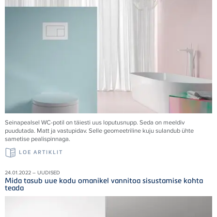
Seinapealsel WC-potil on täiesti uus loputusnupp. Seda on meeldiv
puudutada. Matt ja vastupidav. Selle geomeetriline kuju sulandub ühte
sametise pealispinnaga.
LOE ARTIKLIT
24.01.2022 – UUDISED
Mida tasub uue kodu omanikel vannitoa sisustamise kohta
teada