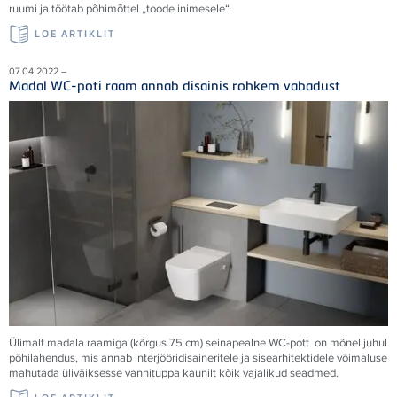
ruumi ja töötab põhimõttel „toode inimesele“.
LOE ARTIKLIT
07.04.2022 –
Madal WC-poti raam annab disainis rohkem vabadust
Ülimalt madala raamiga (kõrgus 75 cm) seinapealne WC-pott on mõnel juhul
põhilahendus, mis annab interjööridisaineritele ja sisearhitektidele võimaluse
mahutada üliväiksesse vannituppa kaunilt kõik vajalikud seadmed.