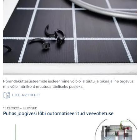
Põrandaküttesüsteemide isoleerimine võib olla tüütu ja pikaajaline tegevus,
mis võib mõnikord muutuda tõeliseks pusleks.
LOE ARTIKLIT
15.12.2022 – UUDISED
Puhas joogivesi läbi automatiseeritud veevahetuse