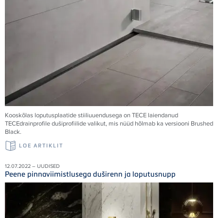
Kooskõlas loputusplaatide stiiliuuendusega on TECE laiendanud
TECEdrainprofile dušiprofiilide valikut, mis nüüd hõlmab ka versiooni Brushed
Black.
LOE ARTIKLIT
12.07.2022 – UUDISED
Peene pinnaviimistlusega duširenn ja loputusnupp