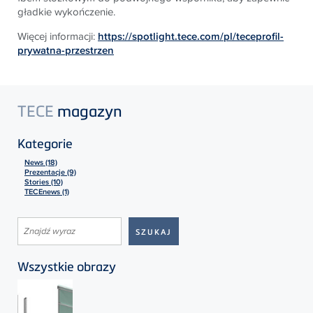
gładkie wykończenie.
Więcej informacji:
https://spotlight.tece.com/pl/teceprofil-
prywatna-przestrzen
TECE
magazyn
Kategorie
News (18)
Prezentacje (9)
Stories (10)
TECEnews (1)
Wszystkie obrazy