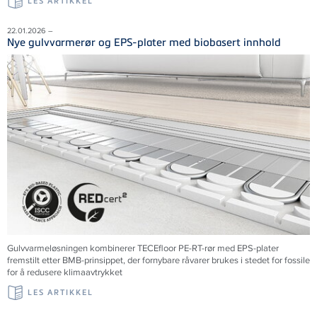
LES ARTIKKEL
22.01.2026 –
Nye gulvvarmerør og EPS-plater med biobasert innhold
Gulvvarmeløsningen kombinerer TECEfloor PE-RT-rør med EPS-plater
fremstilt etter BMB-prinsippet, der fornybare råvarer brukes i stedet for fossile
for å redusere klimaavtrykket
LES ARTIKKEL