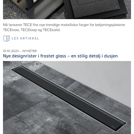
Nå lanserer TECE fire nye trendige metalliske farger for betjeningsplatene
TECEnow, TECEloop og TECEsolid.
LES ARTIKKEL
10.10.2023 – NYHETER
Nye designrister i frostet glass – en stilig detalj i dusjen