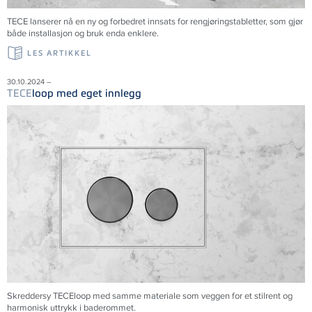
TECE lanserer nå en ny og forbedret innsats for rengjøringstabletter, som gjør
både installasjon og bruk enda enklere.
LES ARTIKKEL
30.10.2024 –
TECE
loop med eget innlegg
Skreddersy TECEloop med samme materiale som veggen for et stilrent og
harmonisk uttrykk i baderommet.