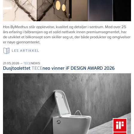
Hos ByMedhus står opplevelse, kvalitet og detaljer i sentrum. Med over 25
års erfaring i bilbransjen og et solid nettverk innen premiumsegmentet, har
de utviklet et bilkonsept som skiller seg ut, der både produkter og omgivelser
er nøye gjennomtenkt.
LES ARTIKKEL
21.05.2026 –
TECE
NEWS
Dusjtoalettet
TECE
neo vinner iF DESIGN AWARD 2026