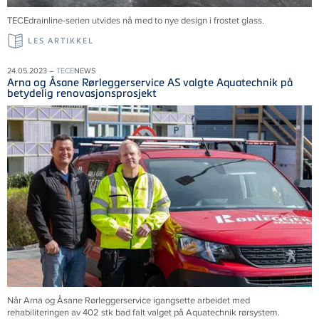
TECEdrainline-serien utvides nå med to nye design i frostet glass.
LES ARTIKKEL
24.05.2023 –
TECE
NEWS
Arna og Åsane Rørleggerservice AS valgte Aquatechnik på
betydelig renovasjonsprosjekt
Når Arna og Åsane Rørleggerservice igangsette arbeidet med
rehabiliteringen av 402 stk bad falt valget på Aquatechnik rørsystem.