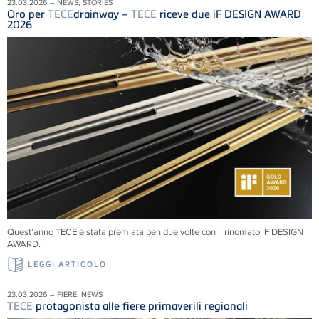
23.03.2026 – NEWS, STORIES
Oro per
TECE
drainway –
TECE
riceve due iF DESIGN AWARD
2026
Quest’anno TECE è stata premiata ben due volte con il rinomato iF DESIGN
AWARD.
LEGGI ARTICOLO
23.03.2026 – FIERE, NEWS
TECE
protagonista alle fiere primaverili regionali