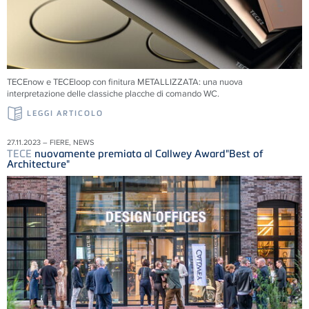
TECEnow e TECEloop con finitura METALLIZZATA: una nuova
interpretazione delle classiche placche di comando WC.
LEGGI ARTICOLO
27.11.2023 – FIERE, NEWS
TECE
nuovamente premiata al Callwey Award"Best of
Architecture"