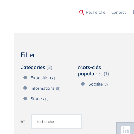
Secon
Recherche
Contact
Menu
Filter
Catégories
(3)
Mots-clés
populaires
(1)
Expositions
(1)
Société
(3)
Informations
(6)
Stories
(1)
et
Floating
Sidebar