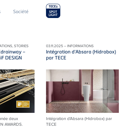
Main
s
Société
Menu
2
ATIONS, STORIES
03.11.2025 – INFORMATIONS
Edrainway –
Intégration d'Absara (Hidrobox)
 iF DESIGN
par TECE
nnée deux
Intégration d'Absara (Hidrobox) par
IGN AWARDS.
TECE