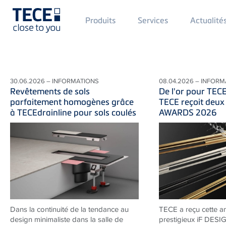
Main
Produits
Services
Actualité
Menü
1
Skip to main content
30.06.2026 – INFORMATIONS
08.04.2026 – INFORM
Revêtements de sols
De l'or pour TEC
parfaitement homogènes grâce
TECE reçoit deux
à TECEdrainline pour sols coulés
AWARDS 2026
Dans la continuité de la tendance au
TECE a reçu cette a
design minimaliste dans la salle de
prestigieux iF DES