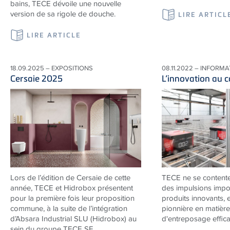
bains, TECE dévoile une nouvelle
version de sa rigole de douche.
LIRE ARTICL
LIRE ARTICLE
18.09.2025 – EXPOSITIONS
08.11.2022 – INFORM
Cersaie 2025
L’innovation au 
Lors de l’édition de Cersaie de cette
TECE ne se content
année, TECE et Hidrobox présentent
des impulsions impo
pour la première fois leur proposition
produits innovants, 
commune, à la suite de l’intégration
pionnière en matière
d’Absara Industrial SLU (Hidrobox) au
d'entreposage effica
sein du groupe TECE SE.