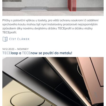
Příčky s poloviční výškou u toalety, pro větší ochranu soukromí či oddělení
sprchového koutu mohou být nyní instalovány prostorově nejúspornějším
způsobem díky novému dvojitému držáku TECEprofil a držáku vložky
TECEprofil.
ČÍST ČLÁNEK
14.12.2023 – NOVINKY
TECE
loop a
TECE
now se pouští do metalu!