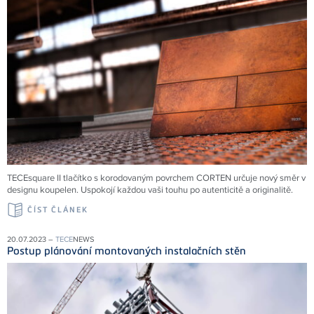
TECEsquare II tlačítko s korodovaným povrchem CORTEN určuje nový směr v
designu koupelen. Uspokojí každou vaši touhu po autenticitě a originalitě.
ČÍST ČLÁNEK
20.07.2023 –
TECE
NEWS
Postup plánování montovaných instalačních stěn