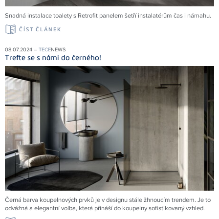
Snadná instalace toalety s Retrofit panelem šetří instalatérům čas i námahu.
ČÍST ČLÁNEK
08.07.2024 –
TECE
NEWS
Trefte se s námi do černého!
Černá barva koupelnových prvků je v designu stále žhnoucím trendem. Je to
odvážná a elegantní volba, která přináší do koupelny sofistikovaný vzhled.