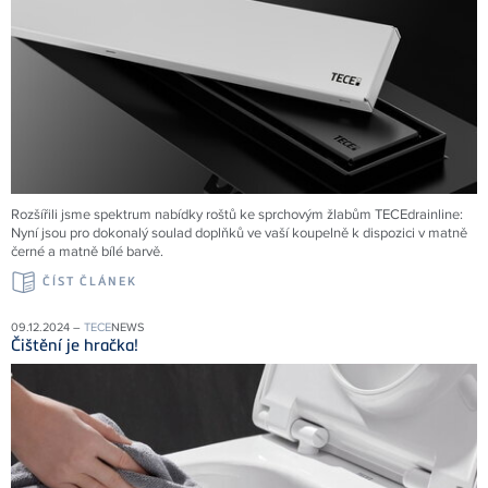
Rozšířili jsme spektrum nabídky roštů ke sprchovým žlabům
TECE
drainline:
Nyní jsou pro dokonalý soulad doplňků ve vaší koupelně k dispozici v matně
černé a matně bílé barvě.
ČÍST ČLÁNEK
09.12.2024 –
TECE
NEWS
Čištění je hračka!