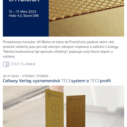
Produktový manažer Jiří Blaha se letos do Frankfurtu podíval velmi rád,
protože veletrhy jsou pro něj vítaným zdrojem inspirace a setkání s kolegy.
"Nárůst konkurence byl opravdu zřetelný", popisuje svůj hlavní dojem z
výstavy.
ČÍST ČLÁNEK
30.01.2023 – VÝSTAVY, STORIES
Callwey Verlag vyznamenává
TECE
system a
TECE
profil