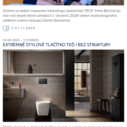
Změna ve vedení corporate marketingu společnosti
TECE
: Petra Bischof po
více než deseti letech předala k 1. červenci 2026 vedení marketingového
oddělení svému nástupci Denisi Gesslerovi.
ČÍST ČLÁNEK
05.06.2025 –
TECE
NEWS
EXTRÉMNĚ STYLOVÉ TLAČÍTKO TEĎ I BEZ STRUKTURY