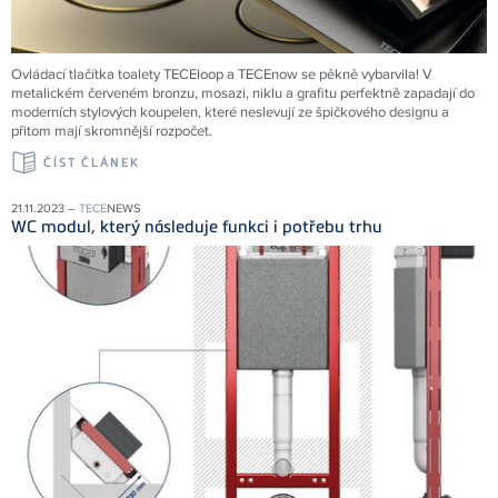
Ovládací tlačítka toalety TECEloop a TECEnow se pěkně vybarvila! V
metalickém červeném bronzu, mosazi, niklu a grafitu perfektně zapadají do
moderních stylových koupelen, které neslevují ze špičkového designu a
přitom mají skromnější rozpočet.
ČÍST ČLÁNEK
21.11.2023 –
TECE
NEWS
WC modul, který následuje funkci i potřebu trhu