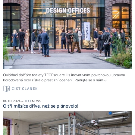
Ovládací tlačítko toalety TECEsquare II s inovativním povrchovou úpravou
korodovaná ocel získalo prestižní ocenění. Radujte se s námi-)
ČÍST ČLÁNEK
06.02.2024 –
TECE
NEWS
O tři měsíce dříve, než se plánovalo!