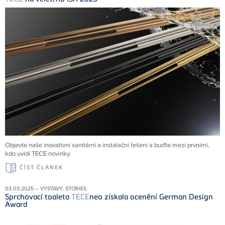
Objevte naše inovativní sanitární a instalační řešení a buďte mezi prvními,
kdo uvidí TECE novinky.
ČÍST ČLÁNEK
03.03.2025 – VÝSTAVY, STORIES
Sprchovací toaleta
TECE
neo získala ocenění German Design
Award