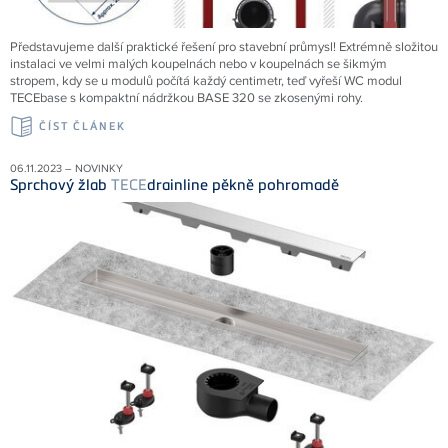
Představujeme další praktické řešení pro stavební průmysl! Extrémně složitou
instalaci ve velmi malých koupelnách nebo v koupelnách se šikmým
stropem, kdy se u modulů počítá každý centimetr, teď vyřeší WC modul
TECEbase s kompaktní nádržkou BASE 320 se zkosenými rohy.
ČÍST ČLÁNEK
06.11.2023 – NOVINKY
Sprchový žlab
TECE
drainline pěkně pohromadě