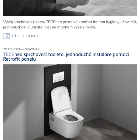
Vývoj sprchovací toalety TECEneo posouvá komfort intimní hygieny uživatelů,
jednoduchost a udržitelnost na mnohem vyšší úroveň.
ČÍST ČLÁNEK
29.07.2024 – NOVINKY
TECE
neo sprchovací toaleta: jednoduchá instalace pomocí
Retrofit panelu