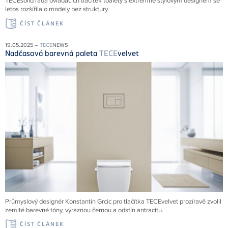
TECEsolid řada ovládacích tlačítek toalety s extrémně stylovým designem se
letos rozšířila o modely bez struktury.
ČÍST ČLÁNEK
19.05.2025 –
TECE
NEWS
Nadčasová barevná paleta
TECE
velvet
Průmyslový designér Konstantin Grcic pro tlačítka TECEvelvet prozíravě zvolil
zemité barevné tóny, výraznou černou a odstín antracitu.
ČÍST ČLÁNEK