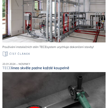
Používání instalačních stěn TECEsystem urychluje dokončení stavby!
ČÍST ČLÁNEK
23.01.2024 – NOVINKY
TECE
lineo skvěle padne každé koupelně