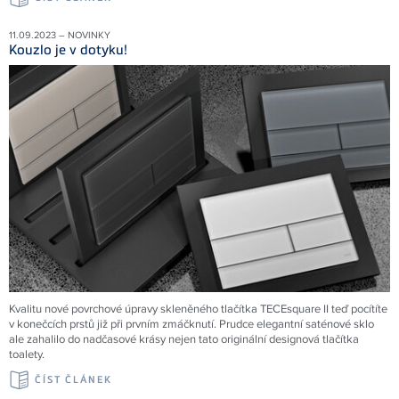
11.09.2023 – NOVINKY
Kouzlo je v dotyku!
Kvalitu nové povrchové úpravy skleněného tlačítka TECEsquare II teď pocítíte
v konečcích prstů již při prvním zmáčknutí. Prudce elegantní saténové sklo
ale zahalilo do nadčasové krásy nejen tato originální designová tlačítka
toalety.
ČÍST ČLÁNEK