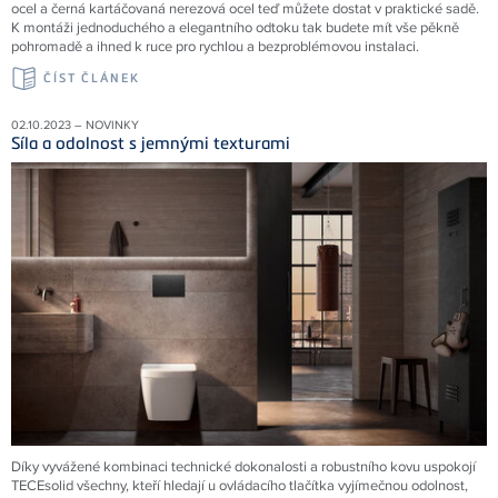
ocel a černá kartáčovaná nerezová ocel teď můžete dostat v praktické sadě.
K montáži jednoduchého a elegantního odtoku tak budete mít vše pěkně
pohromadě a ihned k ruce pro rychlou a bezproblémovou instalaci.
ČÍST ČLÁNEK
02.10.2023 – NOVINKY
Síla a odolnost s jemnými texturami
Díky vyvážené kombinaci technické dokonalosti a robustního kovu uspokojí
TECEsolid všechny, kteří hledají u ovládacího tlačítka vyjímečnou odolnost,