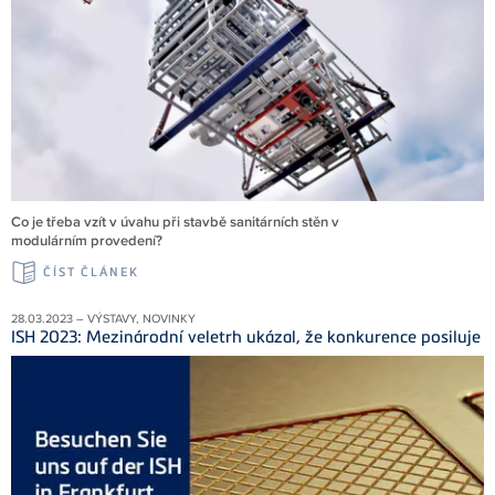
Co je třeba vzít v úvahu při stavbě sanitárních stěn v
modulárním provedení?
ČÍST ČLÁNEK
28.03.2023 – VÝSTAVY, NOVINKY
ISH 2023: Mezinárodní veletrh ukázal, že konkurence posiluje