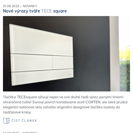
21.08.2023 – NOVINKY
Nové výrazy tváře
TECE
square
Tlačítka TECEsquare oživují nejen ve své druhé řadě výraz jasnými líniemi
ohraničené tváře! Surový povrch korodované oceli CORTEN, ale také prudce
elegantní saténové sklo zahalilo originální designové tlačítko toalety do
nadčasové krásy.
ČÍST ČLÁNEK