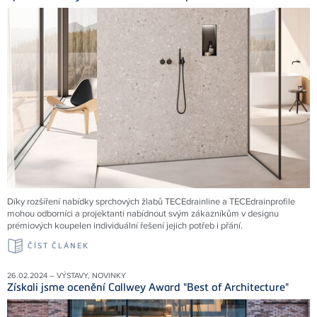
Díky rozšíření nabídky sprchových žlabů TECEdrainline a TECEdrainprofile
mohou odborníci a projektanti nabídnout svým zákazníkům v designu
prémiových koupelen individuální řešení jejich potřeb i přání.
ČÍST ČLÁNEK
26.02.2024 – VÝSTAVY, NOVINKY
Získali jsme ocenění Callwey Award "Best of Architecture"