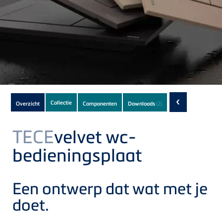
Subnavigation
‹
Collectie
Overzicht
Componenten
Downloads
(2)
of
current
TECE
velvet wc-
Product
bedieningsplaat
Een ontwerp dat wat met je
doet.