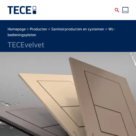
Skip to main content
Breadcrumb
»
»
»
Homepage
Producten
Sanitairproducten en systemen
Wc-
bedieningsplaten
TECEvelvet