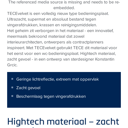
The referenced media source is missing and needs to be re-
embedded.
TECEvelvet is een volledig nieuw type bedieningsplaat.
Ultrazacht, supermat en absoluut bestand tegen
vingerafdrukken, krassen en reinigingsmiddelen.
Het geheim zit verborgen in het materiaal - een innovatief,
meermaals bekroond materiaal dat zowel
interieurarchitecten, ontwerpers als contractplanners
inspireert. Met TECEvelvet gebruikt TECE dit materiaal voor
het eerst voor een wc-bedieningsplaat. Hightech materiaal,
zacht gevoel - in een ontwerp van sterdesigner Konstantin
Grcic.
Geringe lichtreflectie, extreem mat oppervlak
Zacht gevoel
Beschermlaag tegen vingerafdrukken
Hightech materiaal – zacht