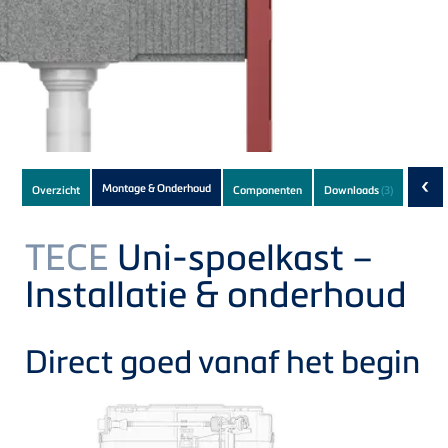
Subnavigation
‹
Montage & Onderhoud
Overzicht
Componenten
Downloads
(3)
of
current
TECE
Uni-spoelkast –
Product
Installatie & onderhoud
Direct goed vanaf het begin