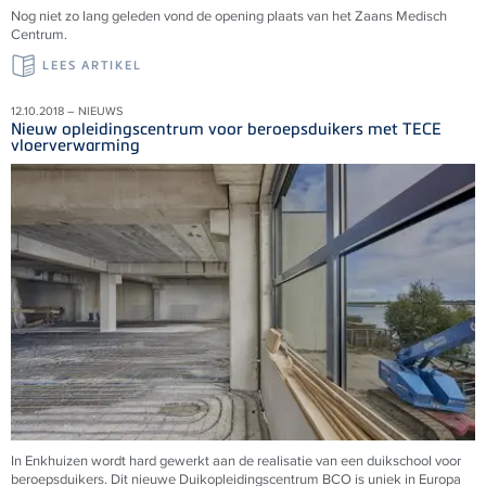
Nog niet zo lang geleden vond de opening plaats van het Zaans Medisch
Centrum.
LEES ARTIKEL
12.10.2018 – NIEUWS
Nieuw opleidingscentrum voor beroepsduikers met TECE
vloerverwarming
In Enkhuizen wordt hard gewerkt aan de realisatie van een duikschool voor
beroepsduikers. Dit nieuwe Duikopleidingscentrum BCO is uniek in Europa