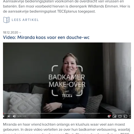
Aanraakvrije bedieningsplaten voorkomen de overdracht van virussen en
bateriën. Een mooi voorbeeld hiervan is dierenpark Wildlands Emmen. Hier is
de aanraakvrije bedieningsplaat TECEplanus toegepast.
LEES ARTIKEL
18.12.2020 –
Video: Miranda koos voor een douche-wc
Miranda en haar vriend kochten onlangs en klushuis waar veel aan moest
gebeuren. In deze video vertellen ze over hun badkamer verbouwing, waarbij