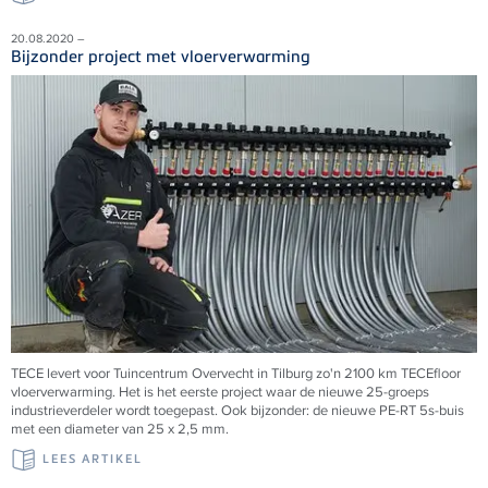
20.08.2020 –
Bijzonder project met vloerverwarming
TECE levert voor Tuincentrum Overvecht in Tilburg zo'n 2100 km TECEfloor
vloerverwarming. Het is het eerste project waar de nieuwe 25-groeps
industrieverdeler wordt toegepast. Ook bijzonder: de nieuwe PE-RT 5s-buis
met een diameter van 25 x 2,5 mm.
LEES ARTIKEL