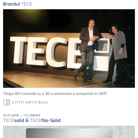
Brandul
TECE
Târgul ISH coincide cu a 30-a aniversare a companiei în 2017.
CITIŢI ARTICOLUL
12.07.2019 –
TECE
NEWS
TECE
solid &
TECE
filo-Solid