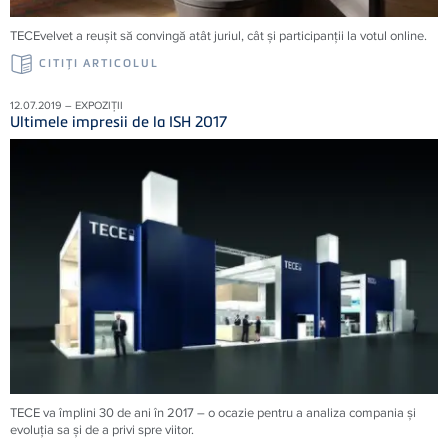
TECEvelvet a reușit să convingă atât juriul, cât și participanții la votul online.
CITIŢI ARTICOLUL
12.07.2019 – EXPOZIȚII
Ultimele impresii de la ISH 2017
TECE va împlini 30 de ani în 2017 – o ocazie pentru a analiza compania şi
evoluţia sa şi de a privi spre viitor.