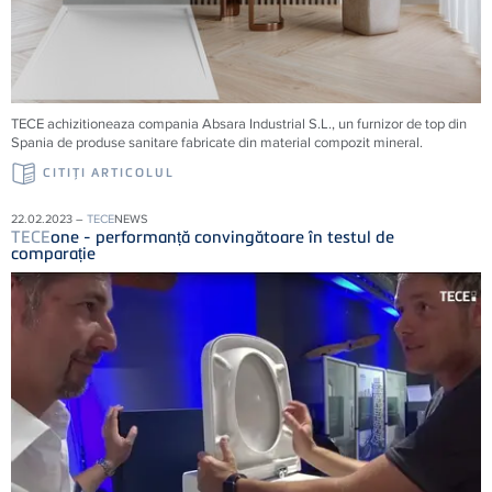
TECE achizitioneaza compania Absara Industrial S.L., un furnizor de top din
Spania de produse sanitare fabricate din material compozit mineral.
CITIŢI ARTICOLUL
22.02.2023 –
TECE
NEWS
TECE
one - performanță convingătoare în testul de
comparație