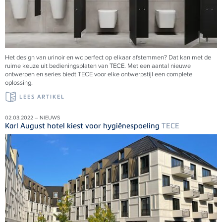
Het design van urinoir en wc perfect op elkaar afstemmen? Dat kan met de
ruime keuze uit bedieningsplaten van
TECE
. Met een aantal nieuwe
ontwerpen en series biedt
TECE
voor elke ontwerpstijl een complete
oplossing.
LEES ARTIKEL
02.03.2022 – NIEUWS
Karl August hotel kiest voor hygiënespoeling
TECE