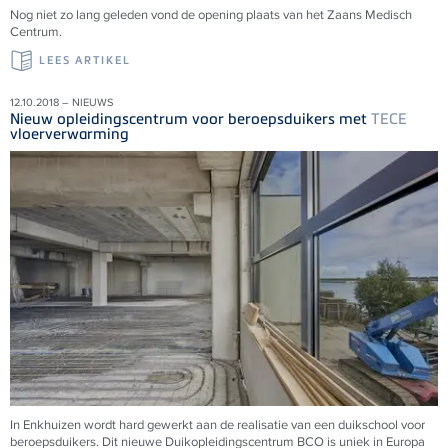
Nog niet zo lang geleden vond de opening plaats van het Zaans Medisch
Centrum.
LEES ARTIKEL
12.10.2018 – NIEUWS
Nieuw opleidingscentrum voor beroepsduikers met
TECE
vloerverwarming
In Enkhuizen wordt hard gewerkt aan de realisatie van een duikschool voor
beroepsduikers. Dit nieuwe Duikopleidingscentrum BCO is uniek in Europa