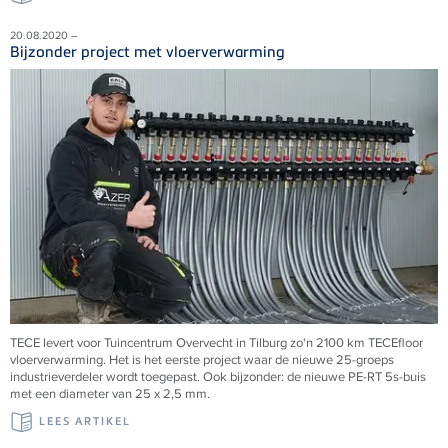
20.08.2020 –
Bijzonder project met vloerverwarming
TECE levert voor Tuincentrum Overvecht in Tilburg zo'n 2100 km TECEfloor
vloerverwarming. Het is het eerste project waar de nieuwe 25-groeps
industrieverdeler wordt toegepast. Ook bijzonder: de nieuwe PE-RT 5s-buis
met een diameter van 25 x 2,5 mm.
LEES ARTIKEL