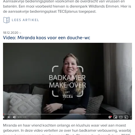
Aanraakvrije bedieningsplaten voorkomen de overdracht van virussen en
bateriën. Een mooi voorbeeld hiervan is dierenpark Wildlands Emmen. Hier is
de aanraakvrije bedieningsplaat
TECE
planus toegepast.
LEES ARTIKEL
18.12.2020 –
Video: Miranda koos voor een douche-wc
Miranda en haar vriend kochten onlangs en klushuis waar veel aan moest
gebeuren. In deze video vertellen ze over hun badkamer verbouwing, waarbij