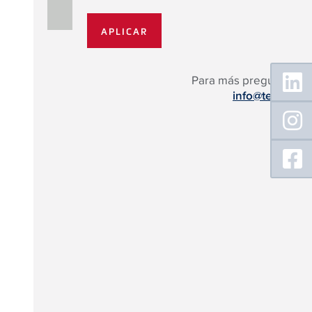
Floating
Para más preguntas:
Sidebar
info@tece.es