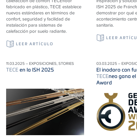
calefacción de confort
TECE
floor
inspiración y solucio
fabricado en plástico,
TECE
establece
ISH 2025 de Fráncfo
nuevos estándares en términos de
demostrar por qué e
confort, seguridad y facilidad de
acontecimiento centra
instalación para sistemas de
sanitaria.
calefacción por suelo radiante.
LEER ARTÍC
LEER ARTÍCULO
11.03.2025 – EXPOSICIONES, STORIES
03.03.2025 – EXPOSI
TECE
en la ISH 2025
El inodoro con f
TECE
neo gana e
Award