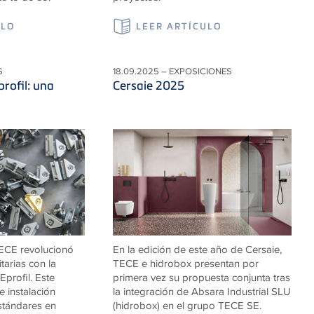
ULO
LEER ARTÍCULO
S
18.09.2025 – EXPOSICIONES
profil: una
Cersaie 2025
ECE
revolucionó
En la edición de este año de Cersaie,
itarias con la
TECE e hidrobox presentan por
E
profil. Este
primera vez su propuesta conjunta tras
 instalación
la integración de Absara Industrial SLU
stándares en
(hidrobox) en el grupo TECE SE.