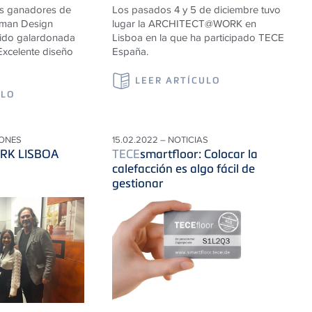
os ganadores de
Los pasados 4 y 5 de diciembre tuvo
rman Design
lugar la ARCHITECT@WORK en
ido galardonada
Lisboa en la que ha participado TECE
Excelente diseño
España.
LEER ARTÍCULO
ULO
IONES
15.02.2022 – NOTICIAS
RK LISBOA
TECE
smartfloor: Colocar la
calefacción es algo fácil de
gestionar