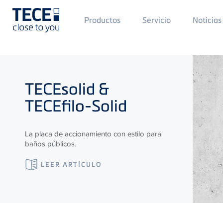
Main
Productos
Servicio
Noticias
Menü
1
Skip to main content
TECE
solid &
TECE
filo-Solid
La placa de accionamiento con estilo para
baños públicos.
LEER ARTÍCULO