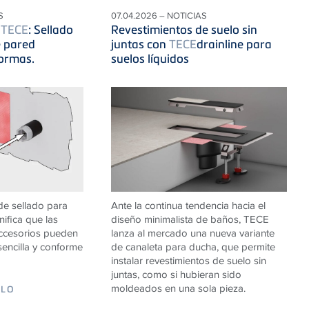
S
07.04.2026 – NOTICIAS
e
TECE
: Sellado
Revestimientos de suelo sin
 pared
juntas con
TECE
drainline para
ormas.
suelos líquidos
de sellado para
Ante la continua tendencia hacia el
ifica que las
diseño minimalista de baños, TECE
accesorios pueden
lanza al mercado una nueva variante
sencilla y conforme
de canaleta para ducha, que permite
instalar revestimientos de suelo sin
juntas, como si hubieran sido
moldeados en una sola pieza.
ULO