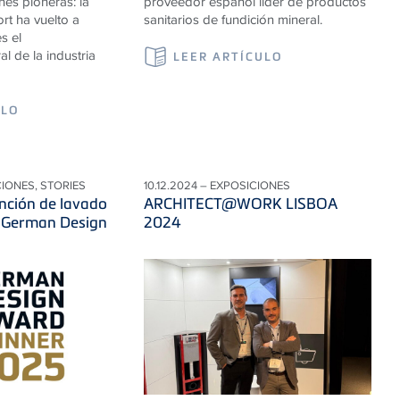
nes pioneras: la
proveedor español líder de productos
rt ha vuelto a
sanitarios de fundición mineral.
s el
l de la industria
LEER ARTÍCULO
ULO
CIONES, STORIES
10.12.2024 – EXPOSICIONES
unción de lavado
ARCHITECT@WORK LISBOA
l German Design
2024