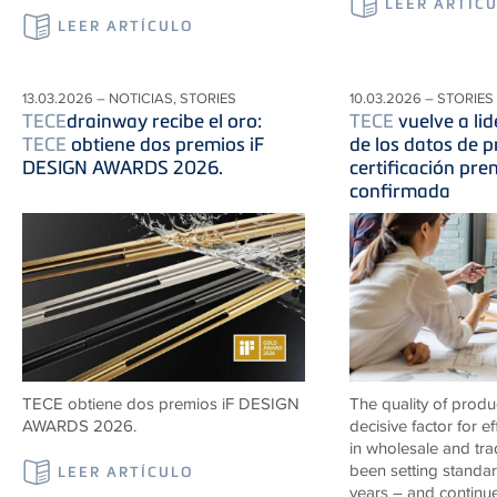
LEER ARTÍC
LEER ARTÍCULO
13.03.2026 – NOTICIAS, STORIES
10.03.2026 – STORIES
TECE
drainway recibe el oro:
TECE
vuelve a lid
TECE
obtiene dos premios iF
de los datos de p
DESIGN AWARDS 2026.
certificación pr
confirmada
TECE obtiene dos premios iF DESIGN
The quality of produ
AWARDS 2026.
decisive factor for e
in wholesale and tr
been setting standard
LEER ARTÍCULO
years – and continu