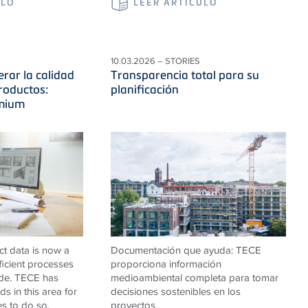
ULO
LEER ARTÍCULO
10.03.2026 – STORIES
erar la calidad
Transparencia total para su
roductos:
planificación
emium
ct data is now a
Documentación que ayuda:
TECE
fficient processes
proporciona información
ade.
TECE
has
medioambiental completa para tomar
s in this area for
decisiones sostenibles en los
es to do so.
proyectos.