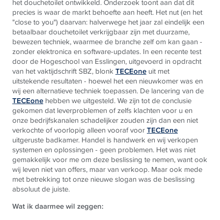
het douchetoilet ontwikkeld. Onderzoek toont aan dat dit
precies is waar de markt behoefte aan heeft. Het nut (en het
"close to you") daarvan: halverwege het jaar zal eindelijk een
betaalbaar douchetoilet verkrijgbaar zijn met duurzame,
bewezen techniek, waarmee de branche zelf om kan gaan -
zonder elektronica en software-updates. In een recente test
door de Hogeschool van Esslingen, uitgevoerd in opdracht
van het vaktijdschrift SBZ, blonk
TECEone
uit met
uitstekende resultaten - hoewel het een nieuwkomer was en
wij een alternatieve techniek toepassen. De lancering van de
TECEone
hebben we uitgesteld. We zijn tot de conclusie
gekomen dat leverproblemen of zelfs klachten voor u en
onze bedrijfskanalen schadelijker zouden zijn dan een niet
verkochte of voorlopig alleen vooraf voor
TECEone
uitgeruste badkamer. Handel is handwerk en wij verkopen
systemen en oplossingen - geen problemen. Het was niet
gemakkelijk voor me om deze beslissing te nemen, want ook
wij leven niet van offers, maar van verkoop. Maar ook mede
met betrekking tot onze nieuwe slogan was de beslissing
absoluut de juiste.
Wat ik daarmee wil zeggen: