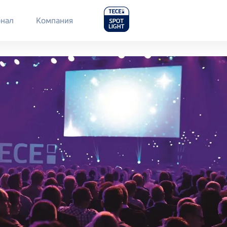
Main
нал
Компания
Menu
2