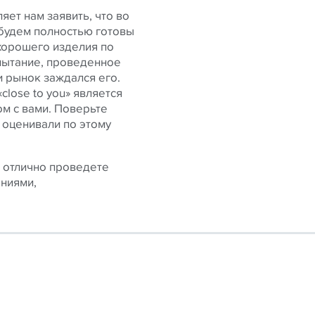
яет нам заявить, что во
будем полностью готовы
хорошего изделия по
пытание, проведенное
и рынок заждался его.
lose to you» является
ом с вами. Поверьте
 оценивали по этому
ы отлично проведете
аниями,