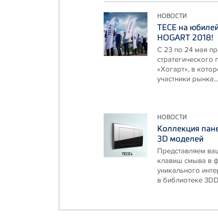
НОВОСТИ
ТЕСЕ на юбиле
HOGART 2018!
С 23 по 24 мая п
стратегического 
«Хогарт», в кото
участники рынка...
НОВОСТИ
Коллекция пане
3D моделей
Представляем ва
клавиш смыва в ф
уникального инте
в библиотеке 3DDD