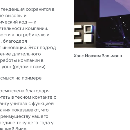
а тенденция сохранится в
ые вызовы и
ический код — и
ятельности компании.
ости к потребителю и
, благодаря
 инновации. Этот подход
чение длительного
Ханс-Йоахим Зальманн
 работы компании в
you» (рядом с вами).
 смысл на примере
еосмыслена благодаря
ать в тесном контакте с
нту унитаза с функцией
ания показывают, что
 преимуществу нашего
ередине текущего года у
нкцией биде,