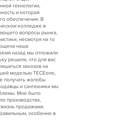
нной технологии,
ность и которая
го обеспечения. В
ическом колледже в
щающего вопросы рынка,
стики, несмотря на то
площена наша
ремя назад мы отложили
ку решили, что для вас
лишиться заказов на
ашей моделью TECEone,
же получать жалобы
родавцы и сантехники мы
облемы. Мне было
ло производства,
 жизнь продажами.
правильным, особенно в