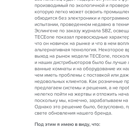
производимый по экологичной и провере
которую легко может освоить промышлен
обходится без электроники и программно
испытании, проведенном недавно в техн
Эслингене по заказу журнала SBZ, осве
TECEone показал превосходные характери
что он новичок на рынке и что в нем во
альтернативная технология. Некоторое в
выход на рынок модели TECEone, посколь
и наших дистрибьюторов было бы лучше 
ванные комнаты и на оборудование их н
чем иметь проблемы с поставкой или да
недовольных клиентов. Как розничные п
предлагаем системы и решения, а не пр
нелегко пойти на жертвы и отложить нача
поскольку мы, конечно, зарабатываем на
Однако это решение было, безусловно, 
свете обновления нашего бренда.
Под этим я имею в виду, что: