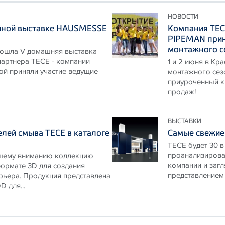
НОВОСТИ
йной выставке HAUSMESSE
Компания ТЕС
PIPEMAN прин
монтажного с
рошла V домашняя выставка
партнера ТЕСЕ - компании
1 и 2 июня в К
рой приняли участие ведущие
монтажного сез
приуроченный к
продаж!
ВЫСТАВКИ
лей смыва ТЕСЕ в каталоге
Самые свежие 
TECE будет 30 в
проанализироват
шему вниманию коллекцию
компании и загл
ормате 3D для создания
представлением 
рьера. Продукция представлена
 для...