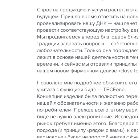
Спрос на продукцию и услуги растет, и эт
будущем. Пришло время ответить на нов
проанализировать нашу ДНК — наш генет
провести соответствующую настройку де
Мы продвигаемся вперед благодаря близ
традиции задавать вопросы — собственно
любознательности. Только она порождает
лежит в основе нашей деятельности в те
времени, и сейчас мы отразили принципы
нашем новом фирменном девизе «close to 
Позвольте мне подробнее объяснить его
унитаза с функцией биде — TECEone.
Концепция изделия была полностью пер
нашей любознательности и желанию работ
потребителем. Прежде всего, этому вариа
биде не нужно электропитание. Исследов
рынок требует именно этого. Благодаря
подхода (и принципу «рядом с вами»), к с
вас наконец будет недорогой унитаз с фу