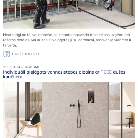
Neatkarīgi no tā, vai renovācijai izmanto masveidā rūpniecības uzņēmumā
ražotas detaļas, vai arī tās ir pielāgotas jūsu darbnīcai, renovācija vienmēr ir
tā vērta.
LASĪT RAKSTU
16.05.2024 – JAUNUMI
Individuāli pielāgots vannasistabas dizains ar
TECE
dušas
kanāliem