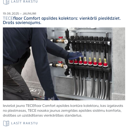
LASĪT RAKSTU
19.06.2025 – JAUNUMI
TECE
floor Comfort apsildes kolektors: vienkārši pieslēdziet.
Drošs savienojums.
Ieviešot jauno
TECE
floor Comfort apsildes kontūra kolektoru, kas izgatavots
no plastmasas,
TECE
nosaka jaunus zemgrīdas apsildes sistēmu komforta,
drošības un uzstādīšanas vienkāršības standartus.
LASĪT RAKSTU