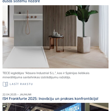
dušas sistēmu nozarē
TECE
iegādājas “Absara Industrial S.L.”, kas ir Spānijas lielākais
minerāllējuma santehnikas izstrādājumu ražotājs.
LASĪT RAKSTU
22.04.2025 – JAUNUMI
ISH Frankfurte 2025: Inovāciju un prakses konfrontācija!