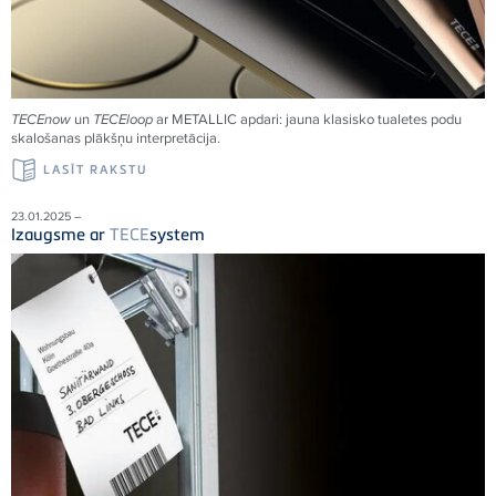
TECE
now
un
TECE
loop
ar METALLIC apdari: jauna klasisko tualetes podu
skalošanas plākšņu interpretācija.
LASĪT RAKSTU
23.01.2025 –
Izaugsme ar
TECE
system