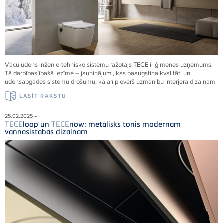
Vācu ūdens inženiertehnisko sistēmu ražotājs
TECE
ir ģimenes uzņēmums.
Tā darbības īpašā iezīme – jauninājumi, kas paaugstina kvalitāti un
ūdensapgādes sistēmu drošumu, kā arī pievērš uzmanību interjera dizainam.
LASĪT RAKSTU
25.02.2025 –
TECE
loop un
TECE
now: metālisks tonis modernam
vannasistabas dizainam