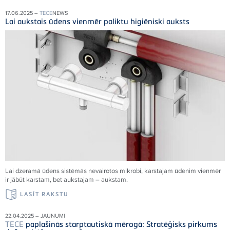
17.06.2025 –
TECE
NEWS
Lai aukstais ūdens vienmēr paliktu higiēniski auksts
Lai dzeramā ūdens sistēmās nevairotos mikrobi, karstajam ūdenim vienmēr
ir jābūt karstam, bet aukstajam – aukstam.
LASĪT RAKSTU
22.04.2025 – JAUNUMI
TECE
paplašinās starptautiskā mērogā: Stratēģisks pirkums