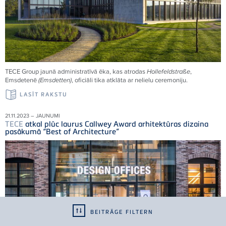
TECE
Group jaunā administratīvā ēka, kas atrodas
Hollefeldstraße
,
Emsdetenē
(Emsdetten)
, oficiāli tika atklāta ar nelielu ceremoniju.
LASĪT RAKSTU
21.11.2023 – JAUNUMI
TECE
atkal plūc laurus Callwey Award arhitektūras dizaina
pasākumā “Best of Architecture”
BEITRÄGE FILTERN