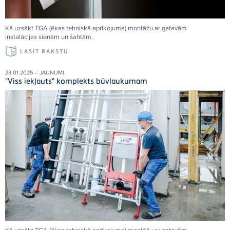
Kā uzsākt TGA (ēkas tehniskā aprīkojuma) montāžu ar gatavām
instalācijas sienām un šahtām.
LASĪT RAKSTU
23.01.2025 – JAUNUMI
"Viss iekļauts" komplekts būvlaukumam