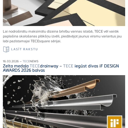
Lai nodrošinātu maksimālu dizaina brīvību vannas istabā,
TECE
vēl vairāk
paplašina skalošanas plākšņu izvēli, piedāvājot jaunus virsmu variantus jau
labi pazīstamajai
TECE
square sērijai.
LASĪT RAKSTU
16.03.2026 –
TECE
NEWS
Zelta medaļa
TECE
drainway –
TECE
iegūst divas iF DESIGN
AWARDS 2026 balvas