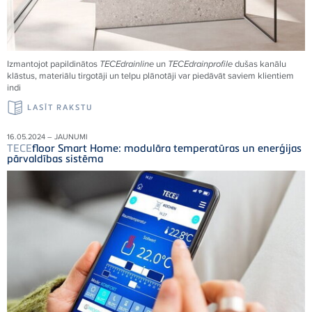
Izmantojot papildinātos
TECE
drainline
un
TECE
drainprofile
dušas kanālu
klāstus, materiālu tirgotāji un telpu plānotāji var piedāvāt saviem klientiem
indi
LASĪT RAKSTU
16.05.2024 – JAUNUMI
TECE
floor Smart Home: modulāra temperatūras un enerģijas
pārvaldības sistēma