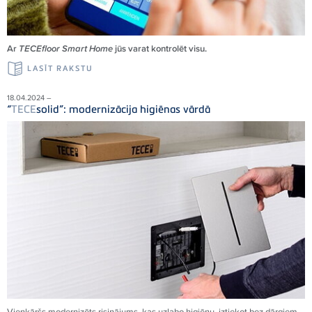
Ar
TECEfloor Smart Home
jūs varat kontrolēt visu.
LASĪT RAKSTU
18.04.2024 –
“
TECE
solid”: modernizācija higiēnas vārdā
Vienkāršs modernizēts risinājums, kas uzlabo higiēnu, iztiekot bez dārgiem