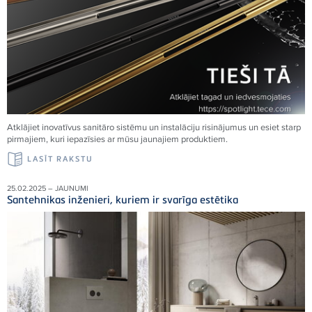
Atklājiet inovatīvus sanitāro sistēmu un instalāciju risinājumus un esiet starp
pirmajiem, kuri iepazīsies ar mūsu jaunajiem produktiem.
LASĪT RAKSTU
25.02.2025 – JAUNUMI
Santehnikas inženieri, kuriem ir svarīga estētika