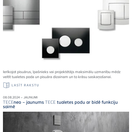
Ierīkojot pisuārus, īpašnieks vai projektētājs maksimālu uzmanību mēdz
veltīt tualetes poda un pisuāra dizainam un to krāsu saskaņošanai.
LASĪT RAKSTU
08.08.2024 – JAUNUMI
TECE
neo – jaunums
TECE
tualetes podu ar bidē funkciju
saimē