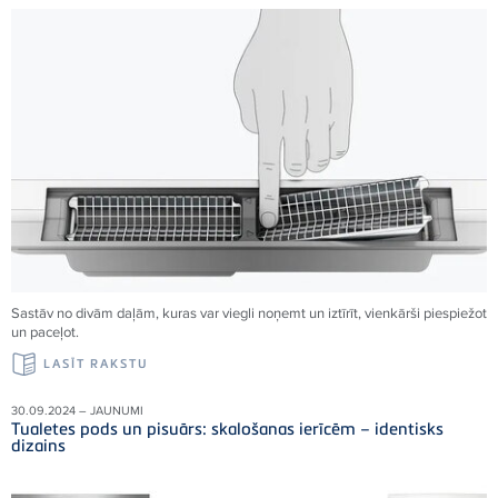
Sastāv no divām daļām, kuras var viegli noņemt un iztīrīt, vienkārši piespiežot
un paceļot.
LASĪT RAKSTU
30.09.2024 – JAUNUMI
Tualetes pods un pisuārs: skalošanas ierīcēm – identisks
dizains