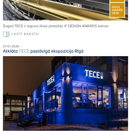
Šogad TECE ir ieguvis divas prestižās iF DESIGN AWARDS balvas.
LASĪT RAKSTU
07.01.2026 –
Atklāta
TECE
pastāvīgā ekspozīcija Rīgā