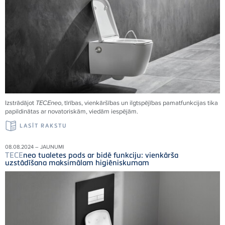
Izstrādājot
TECE
neo
, tīrības, vienkāršības un ilgtspējības pamatfunkcijas tika
papildinātas ar novatoriskām, viedām iespējām.
LASĪT RAKSTU
08.08.2024 – JAUNUMI
TECE
neo tualetes pods ar bidē funkciju: vienkārša
uzstādīšana maksimālam higiēniskumam