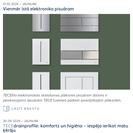
01.10.2024 – JAUNUMI
Vienmēr īstā elektronika pisuāram
TECE
filo
elektroniskās skalošanas plāksnes pisuāram dizains ir
pieskaņojams daudzām
TECE
tualetes podiem paredzētajām plāksnēm.
LASĪT RAKSTU
30.09.2024 – JAUNUMI
TECE
drainprofile: komforts un higiēna – iespēja ierīkot matu
ķērāju