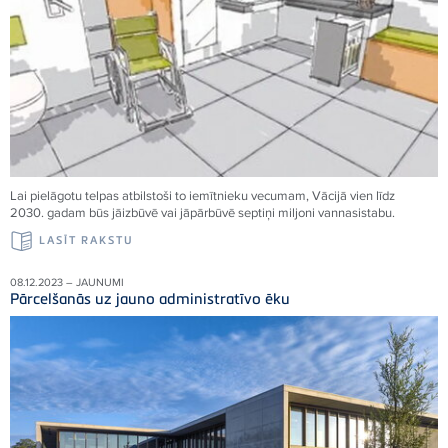
Lai pielāgotu telpas atbilstoši to iemītnieku vecumam, Vācijā vien līdz
2030. gadam būs jāizbūvē vai jāpārbūvē septiņi miljoni vannasistabu.
LASĪT RAKSTU
08.12.2023 – JAUNUMI
Pārcelšanās uz jauno administratīvo ēku