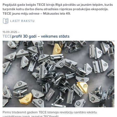
Pagājušā gada beigās TECE birojs Rīgā pārcēlās uz jaunām telpām, kurās
turpmāk katru darba dienu atradīsies rūpnīcas produkcijas ekspozīcija.
TECE jauno māju adrese – Mūkusalas iela 49.
LASĪT RAKSTU
15.09.2025 –
TECE
profil 30 gadi – veiksmes stāsts
Pirms trīsdesmit gadiem
TECE
īstenoja revolūciju sanitāro iekārtu
uzstādīšanas jomā, ieviešot
TECE
profil.