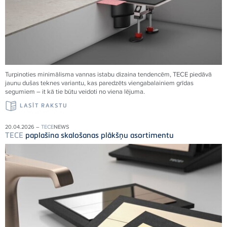
Turpinoties minimālisma vannas istabu dizaina tendencēm,
TECE
piedāvā
jaunu dušas teknes variantu, kas paredzēts viengabalainiem grīdas
segumiem – it kā tie būtu veidoti no viena
lējuma.
LASĪT RAKSTU
20.04.2026 –
TECE
NEWS
TECE
paplašina skalošanas plākšņu asortimentu