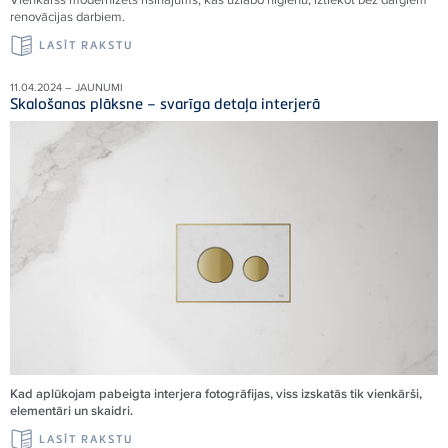
renovācijas darbiem.
LASĪT RAKSTU
11.04.2024 – JAUNUMI
Skalošanas plāksne – svarīga detaļa interjerā
Kad aplūkojam pabeigta interjera fotogrāfijas, viss izskatās tik vienkārši,
elementāri un skaidri.
LASĪT RAKSTU