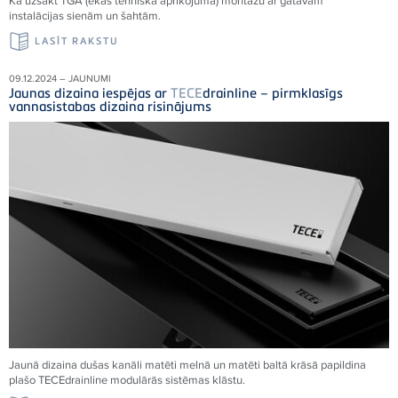
Kā uzsākt TGA (ēkas tehniskā aprīkojuma) montāžu ar gatavām
instalācijas sienām un šahtām.
LASĪT RAKSTU
09.12.2024 – JAUNUMI
Jaunas dizaina iespējas ar
TECE
drainline – pirmklasīgs
vannasistabas dizaina risinājums
Jaunā dizaina dušas kanāli matēti melnā un matēti baltā krāsā papildina
plašo
TECE
drainline modulārās sistēmas klāstu.