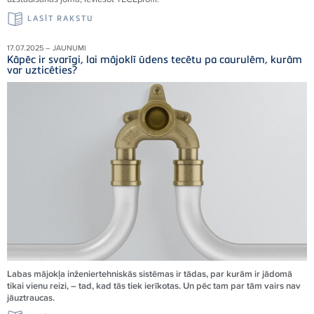
LASĪT RAKSTU
17.07.2025 – JAUNUMI
Kāpēc ir svarīgi, lai mājoklī ūdens tecētu pa caurulēm, kurām
var uzticēties?
Labas mājokļa inženiertehniskās sistēmas ir tādas, par kurām ir jādomā
tikai vienu reizi, – tad, kad tās tiek ierīkotas. Un pēc tam par tām vairs nav
jāuztraucas.