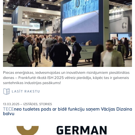
Piecas enerģiskas, iedvesmojošas un inovatīviem risinājumiem piesātinātas
dienas – Frankfurtē rīkotā ISH 2025 vēlreiz pierādīja, kāpēc tas ir galvenais
santehnikas industrijas pasākums!
LASĪT RAKSTU
13.03.2025 – IZSTĀDES, STORIES
TECE
neo tualetes pods ar bidē funkciju saņem Vācijas Dizaina
balvu