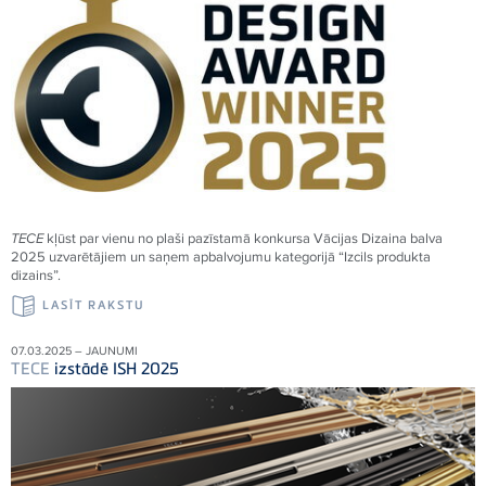
TECE
kļūst par vienu no plaši pazīstamā konkursa Vācijas Dizaina balva
2025 uzvarētājiem un saņem apbalvojumu kategorijā “Izcils produkta
dizains”.
LASĪT RAKSTU
07.03.2025 – JAUNUMI
TECE
izstādē ISH 2025