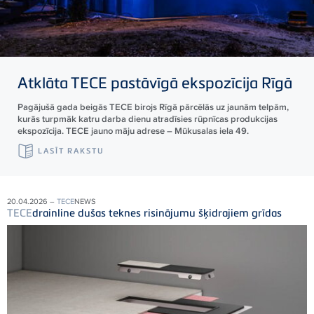
Atklāta
TECE
pastāvīgā ekspozīcija Rīgā
Pagājušā gada beigās TECE birojs Rīgā pārcēlās uz jaunām telpām,
kurās turpmāk katru darba dienu atradīsies rūpnīcas produkcijas
ekspozīcija. TECE jauno māju adrese – Mūkusalas iela 49.
LASĪT RAKSTU
20.04.2026 –
TECE
NEWS
TECE
drainline dušas teknes risinājumu šķidrajiem grīdas