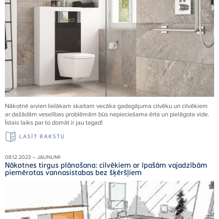
Nākotnē arvien lielākam skaitam vecāka gadagājuma cilvēku un cilvēkiem
ar dažādām veselības problēmām būs nepieciešama ērta un pielāgota vide.
Īstais laiks par to domāt ir jau tagad!
LASĪT RAKSTU
08.12.2023 – JAUNUMI
Nākotnes tirgus plānošana: cilvēkiem ar īpašām vajadzībām
piemērotas vannasistabas bez šķēršļiem