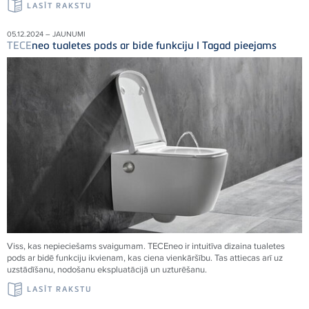
LASĪT RAKSTU
05.12.2024 – JAUNUMI
TECE
neo tualetes pods ar bide funkciju I Tagad pieejams
Viss, kas nepieciešams svaigumam.
TECE
neo ir intuitīva dizaina tualetes
pods ar bidē funkciju ikvienam, kas ciena vienkāršību. Tas attiecas arī uz
uzstādīšanu, nodošanu ekspluatācijā un uzturēšanu.
LASĪT RAKSTU