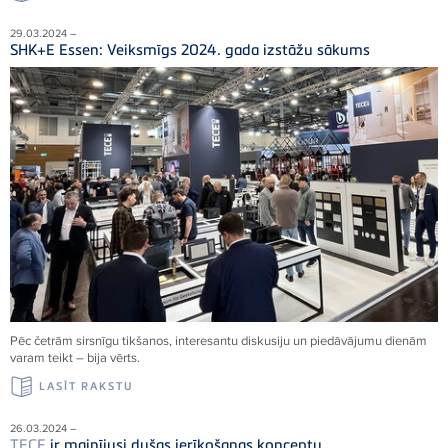
29.03.2024 –
SHK+E Essen: Veiksmīgs 2024. gada izstāžu sākums
Pēc četrām sirsnīgu tikšanos, interesantu diskusiju un piedāvājumu dienām
varam teikt – bija vērts.
LASĪT RAKSTU
26.03.2024 –
TECE
ir mainījusi dušas ierīkošanas konceptu