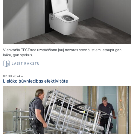
Vienkāršā
TECE
neo
uzstādīšana ļauj nozares speciālistiem ietaupīt gan
laiku, gan spēkus.
LASĪT RAKSTU
02.08.2024 –
Lielāka būvniecības efektivitāte