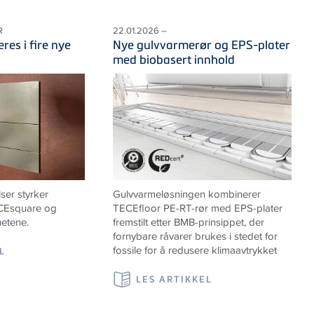
R
22.01.2026 –
res i fire nye
Nye gulvvarmerør og EPS-plater
med biobasert innhold
lser styrker
Gulvvarmeløsningen kombinerer
ECEsquare og
TECEfloor PE-RT-rør med EPS-plater
hetene.
fremstilt etter BMB-prinsippet, der
fornybare råvarer brukes i stedet for
fossile for å redusere klimaavtrykket
L
LES ARTIKKEL