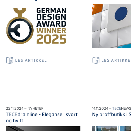
LES ARTIKKEL
LES ARTIKKE
22.11.2024 – NYHETER
14.11.2024 –
TECE
NEW
TECE
drainline - Eleganse i svart
Ny proffbutikk i 
og hvitt