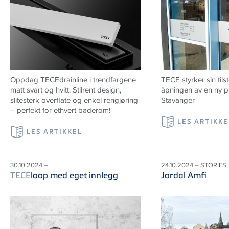
Oppdag TECEdrainline i trendfargene
TECE styrker sin ti
matt svart og hvitt. Stilrent design,
åpningen av en ny pr
slitesterk overflate og enkel rengjøring
Stavanger
– perfekt for ethvert baderom!
LES ARTIKKE
LES ARTIKKEL
30.10.2024 –
24.10.2024 – STORIES
TECE
loop med eget innlegg
Jordal Amfi