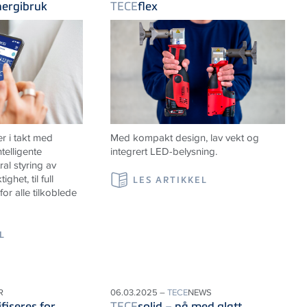
nergibruk
TECE
flex
r i takt med
Med kompakt design, lav vekt og
telligente
integrert LED-belysning.
al styring av
ghet, til full
LES ARTIKKEL
or alle tilkoblede
L
R
06.03.2025 –
TECE
NEWS
iseres for
TECE
solid – nå med glatt