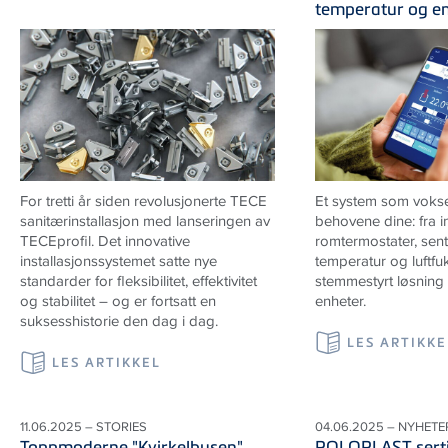
temperatur og e
For tretti år siden revolusjonerte
TECE
Et system som vokse
sanitærinstallasjon med lanseringen av
behovene dine: fra in
TECE
profil. Det innovative
romtermostater, sentr
installasjonssystemet satte nye
temperatur og luftfukti
standarder for fleksibilitet, effektivitet
stemmestyrt løsning f
og stabilitet – og er fortsatt en
enheter.
suksesshistorie den dag i dag.
LES ARTIKKE
LES ARTIKKEL
11.06.2025 – STORIES
04.06.2025 – NYHETE
Toppmoderne "Kvirkelhusen"
POLOPLAST sertif