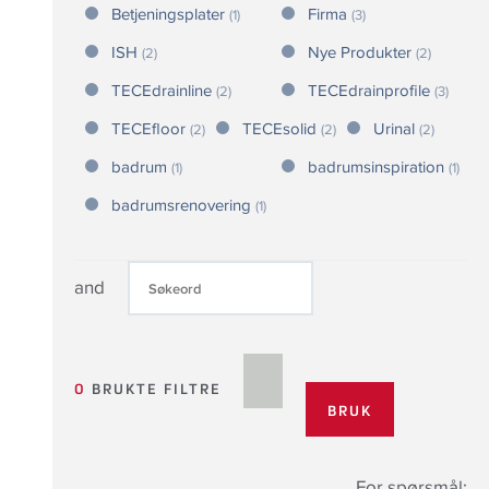
Betjeningsplater
Firma
(1)
(3)
ISH
Nye Produkter
(2)
(2)
TECEdrainline
TECEdrainprofile
(2)
(3)
TECEfloor
TECEsolid
Urinal
(2)
(2)
(2)
badrum
badrumsinspiration
(1)
(1)
badrumsrenovering
(1)
and
0
BRUKTE FILTRE
For spørsmål: