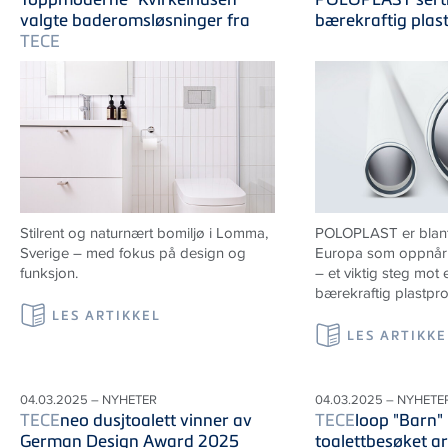
valgte baderomsløsninger fra
bærekraftig plas
TECE
Stilrent og naturnært bomiljø i Lomma,
POLOPLAST er blant 
Sverige
– med fokus på design og
Europa som oppnår 
funksjon.
– et viktig steg mot
bærekraftig plastpr
LES ARTIKKEL
LES ARTIKKE
04.03.2025 – NYHETER
04.03.2025 – NYHETE
TECE
neo dusjtoalett vinner av
TECE
loop "Barn" 
German Design Award 2025
toalettbesøket ar