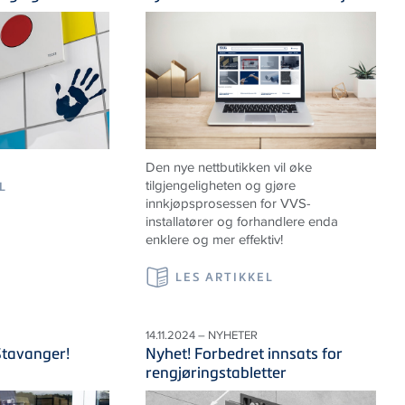
Den nye nettbutikken vil øke
tilgjengeligheten og gjøre
L
innkjøpsprosessen for VVS-
installatører og forhandlere enda
enklere og mer effektiv!
LES ARTIKKEL
S
14.11.2024 – NYHETER
Stavanger!
Nyhet! Forbedret innsats for
rengjøringstabletter