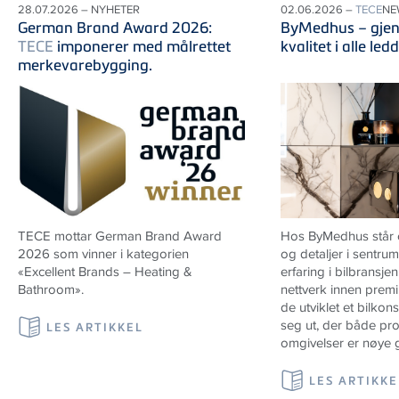
28.07.2026 – NYHETER
02.06.2026 –
TECE
NE
German Brand Award 2026:
ByMedhus – gje
TECE
imponerer med målrettet
kvalitet i alle ledd
merkevarebygging.
TECE mottar German Brand Award
Hos ByMedhus står o
2026 som vinner i kategorien
og detaljer i sentru
«Excellent Brands – Heating &
erfaring i bilbransjen
Bathroom».
nettverk innen prem
de utviklet et bilkon
seg ut, der både pr
LES ARTIKKEL
omgivelser er nøye 
LES ARTIKKE