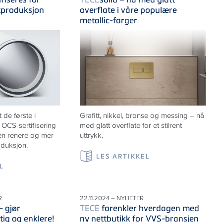
tproduksjon
overflate i våre populære
metallic-farger
de første i
Grafitt, nikkel, bronse og messing – nå
OCS-sertifisering
med glatt overflate for et stilrent
 en renere og mer
uttrykk.
oduksjon.
LES ARTIKKEL
L
R
22.11.2024 – NYHETER
- gjør
TECE
forenkler hverdagen med
tig og enklere!
ny nettbutikk for VVS-bransjen