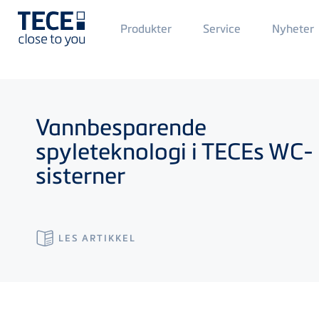
Main
Produkter
Service
Nyheter
Menü
1
Skip to main content
Vannbesparende
spyleteknologi i
TECE
s WC-
sisterner
LES ARTIKKEL