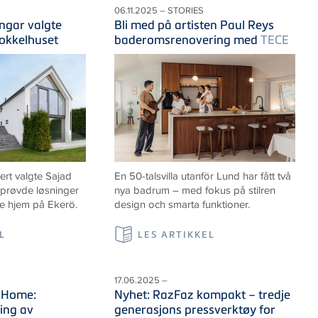
06.11.2025 – STORIES
ngar valgte
Bli med på artisten Paul Reys
sokkelhuset
baderomsrenovering med
TECE
t valgte Sajad
En 50-talsvilla utanför Lund har fått två
lprøvde løsninger
nya badrum – med fokus på stilren
ye hjem på Ekerö.
design och smarta funktioner.
L
LES ARTIKKEL
17.06.2025 –
 Home:
Nyhet: RazFaz kompakt – tredje
ing av
generasjons pressverktøy for