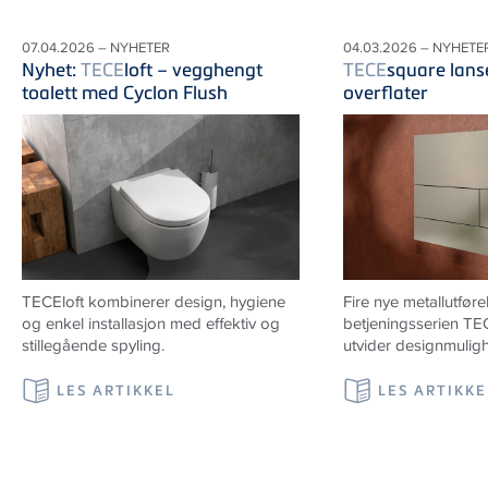
07.04.2026 – NYHETER
04.03.2026 – NYHETE
Nyhet:
TECE
loft – vegghengt
TECE
square lanse
toalett med Cyclon Flush
overflater
TECE
loft kombinerer design, hygiene
Fire nye metallutføre
og enkel installasjon med effektiv og
betjeningsserien T
stillegående spyling.
utvider designmulig
LES ARTIKKEL
LES ARTIKKE