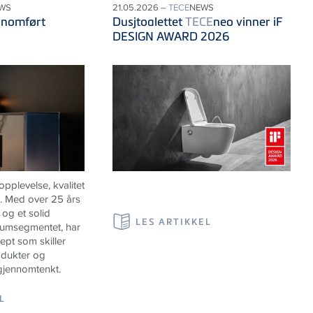
WS
21.05.2026 –
TECE
NEWS
nnomført
Dusjtoalettet
TECE
neo vinner iF
DESIGN AWARD 2026
pplevelse, kvalitet
m. Med over 25 års
 og et solid
LES ARTIKKEL
iumsegmentet, har
sept som skiller
odukter og
gjennomtenkt.
L