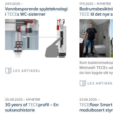
24.11.2025 –
17.11.2025 – NYHETER
Vannbesparende spyleteknologi
Badrumsbesiktni
i
TECE
s WC-sisterner
TECE
til det nye 
Som baderomseksper
Mirkhalafi TECEs ve
LES ARTIKKEL
da han bygde sitt n
LES ARTIKKE
25.09.2025 – NYHETER
23.06.2025 –
30 years of
TECE
profil – En
TECE
floor Smart
suksesshistorie
modulbasert styr