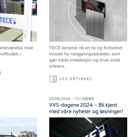
lstedeværelse med
TECE lanserer nå en ny og forbedret
offbutikk i
innsats for rengjøringstabletter, som
gjør både installasjon og bruk enda
enklere.
L
LES ARTIKKEL
23.09.2024 –
TECE
NEWS
VVS-dagene 2024 – Bli kjent
med våre nyheter og løsninger!