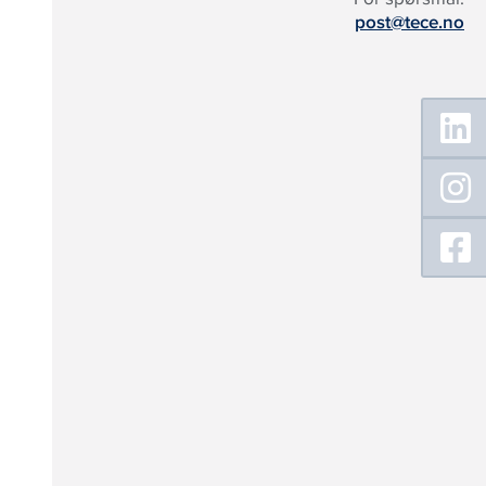
post@tece.no
Floating
Sidebar