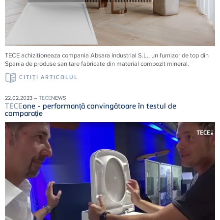
TECE achizitioneaza compania Absara Industrial S.L., un furnizor de top din
Spania de produse sanitare fabricate din material compozit mineral.
CITIŢI ARTICOLUL
22.02.2023 –
TECE
NEWS
TECE
one - performanță convingătoare în testul de
comparație