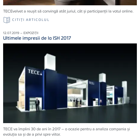
TECEvelvet a reușit să convingă atât juriul, cât și participanții la votul online.
CITIŢI ARTICOLUL
12.07.2019 – EXPOZIȚII
Ultimele impresii de la ISH 2017
TECE va împlini 30 de ani în 2017 – o ocazie pentru a analiza compania şi
evoluţia sa şi de a privi spre viitor.