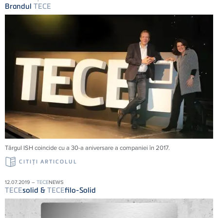
Brandul
TECE
Târgul ISH coincide cu a 30-a aniversare a companiei în 2017.
CITIŢI ARTICOLUL
12.07.2019 –
TECE
NEWS
TECE
solid &
TECE
filo-Solid