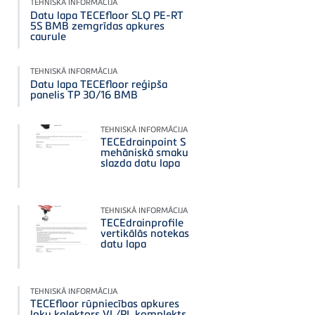
TEHNISKĀ INFORMĀCIJA
Datu lapa TECEfloor SLQ PE-RT
5S BMB zemgrīdas apkures
caurule
TEHNISKĀ INFORMĀCIJA
Datu lapa TECEfloor reģipša
panelis TP 30/16 BMB
TEHNISKĀ INFORMĀCIJA
TECEdrainpoint S
mehāniskā smaku
slazda datu lapa
TEHNISKĀ INFORMĀCIJA
TECEdrainprofile
vertikālās notekas
datu lapa
TEHNISKĀ INFORMĀCIJA
TECEfloor rūpniecības apkures
loku kolektors VL/RL komplekts,