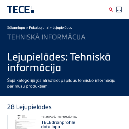
Skip to main content
Breadcrumb
»
»
Sākumlapa
Pakalpojumi
Lejupielādes
TEHNISKĀ INFORMĀCIJA
Lejupielādes: Tehniskā
informācija
Šajā kategorijā jūs atradīsiet papildus tehnisko informāciju
par mūsu produktiem.
28
Lejupielādes
TEHNISKĀ INFORMĀCIJA
TECEdrainprofile
datu lapa