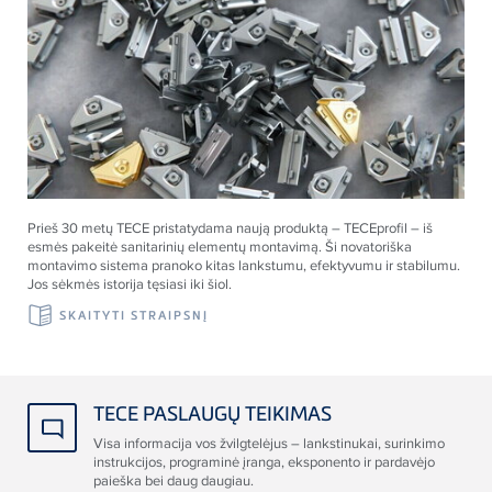
Prieš 30 metų
TECE
pristatydama naują produktą –
TECE
profil – iš
esmės pakeitė sanitarinių elementų montavimą. Ši novatoriška
montavimo sistema pranoko kitas lankstumu, efektyvumu ir stabilumu.
Jos sėkmės istorija tęsiasi iki šiol.
SKAITYTI STRAIPSNĮ
TECE PASLAUGŲ TEIKIMAS
Visa informacija vos žvilgtelėjus – lankstinukai, surinkimo
instrukcijos, programinė įranga, eksponento ir pardavėjo
paieška bei daug daugiau.