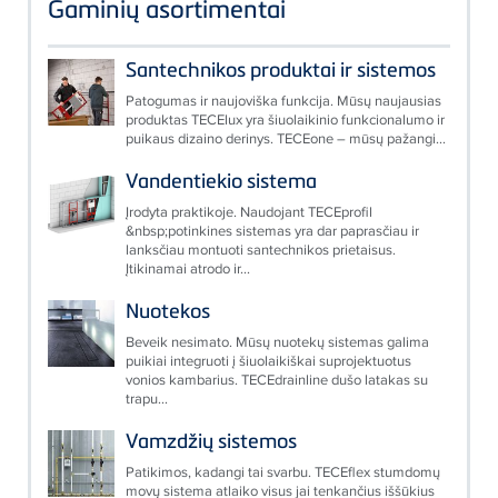
Gaminių asortimentai
Santechnikos produktai ir sistemos
Patogumas ir naujoviška funkcija. Mūsų naujausias
produktas TECElux yra šiuolaikinio funkcionalumo ir
puikaus dizaino derinys. TECEone – mūsų pažangi...
Vandentiekio sistema
Įrodyta praktikoje. Naudojant TECEprofil
&nbsp;potinkines sistemas yra dar paprasčiau ir
lanksčiau montuoti santechnikos prietaisus.
Įtikinamai atrodo ir...
Nuotekos
Beveik nesimato. Mūsų nuotekų sistemas galima
puikiai integruoti į šiuolaikiškai suprojektuotus
vonios kambarius. TECEdrainline dušo latakas su
trapu...
Vamzdžių sistemos
Patikimos, kadangi tai svarbu. TECEflex stumdomų
movų sistema atlaiko visus jai tenkančius iššūkius