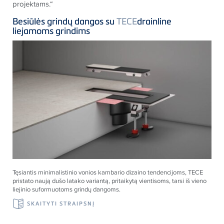
projektams.“
Besiūlės grindų dangos su
TECE
drainline
liejamoms grindims
Tęsiantis minimalistinio vonios kambario dizaino tendencijoms,
TECE
pristato naują dušo latako variantą, pritaikytą vientisoms, tarsi iš vieno
liejinio suformuotoms grindų dangoms.
SKAITYTI STRAIPSNĮ