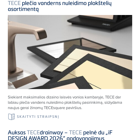
TECE
plečia vanderns nuleidimo plokštelių
asortimentą
Siekiant maksimalios dizaino laisvės vonios kambaryje,
TECE
dar
labiau plečia vandens nuleidimo plokštelių pasirinkimą, siūlydama
naujus gerai žinomų
TECE
square
paviršius.
SKAITYTI STRAIPSNĮ
Auksas
TECE
drainway –
TECE
pelnė du „iF
DESIGN AWARD 2026“ apdovanojimus