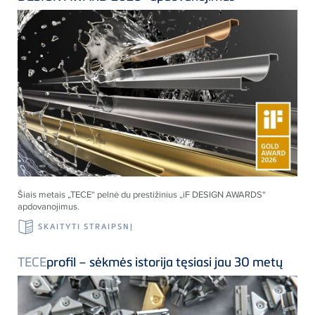
Šiais metais „
TECE
“ pelnė du prestižinius „iF DESIGN AWARDS“
apdovanojimus.
SKAITYTI STRAIPSNĮ
TECE
profil – sėkmės istorija tęsiasi jau 30 metų