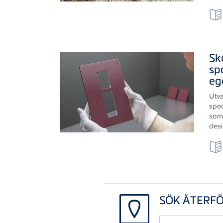
Sk
sp
eg
Utv
spec
som 
des
SÖK ÅTERF