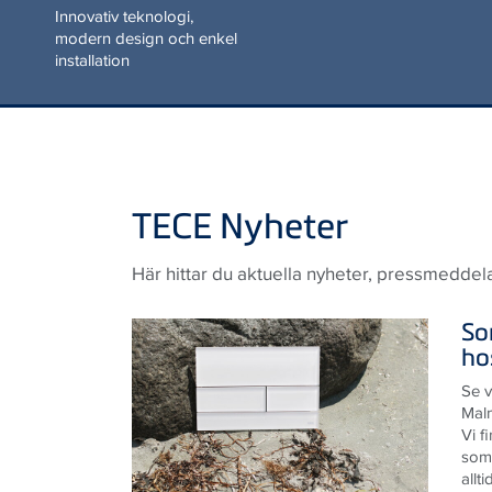
installation
TECE Nyheter
Här hittar du aktuella nyheter, pressmeddel
So
ho
Se v
Mal
Vi f
som
allt