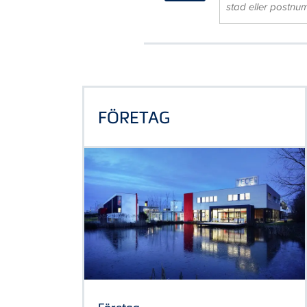
FÖRETAG
Företag
En kultur av nyfikenhet.