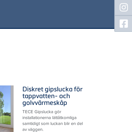
Diskret gipslucka för
tappvatten- och
golvvärmeskåp
TECE Gipslucka gör
installationerna lättåtkomliga
samtidigt som luckan blir en del
av väggen.
LÄS ARTIKELN