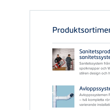
Produktsortime
Sanitetspro
sanitetssys
Sanitetssystem från
spolknappar och WC
stilren design och 
Avloppssys
Avloppssystemen
– två kompletta rö
varierande installa