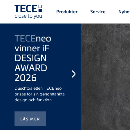
Main
Produkter
Service
Nyhe
Menü
1
Skip to main content
TECE
neo vinner iF
DESIGN AWARD
2026
Duschtoaletten TECEneo
prisas för sin genomtänkta
design och funktion
Nyhet:
TECE
loft
WC-porslin
Stilrent WC-porslin med