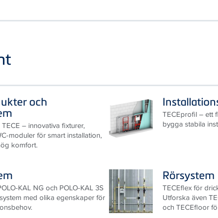
nt
dukter och
Installatio
tem
TECEprofil – ett f
bygga stabila ins
 TECE – innovativa fixturer,
-moduler för smart installation,
hög komfort.
tem
Rörsystem
 POLO-KAL NG och POLO-KAL 3S
TECEflex för drick
rsystem med olika egenskaper för
Utforska även T
tionsbehov.
och TECEfloor fö