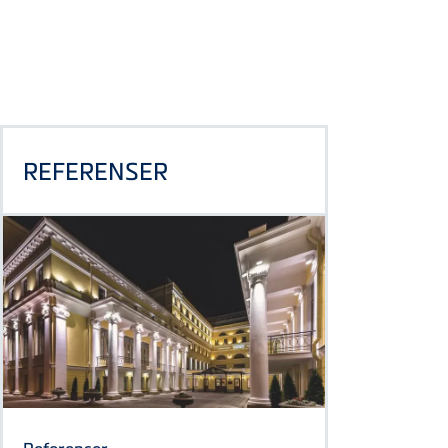
REFERENSER
Referenser
TECE:s lösningar används i hela världen