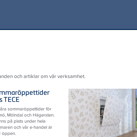
anden och artiklar om vår verksamhet.
mmaröppettider
s
TECE
åra sommaröppettider för
mö, Mölndal och Hägersten.
inns på plats under hela
maren och vår e-handel är
id öppen.
LÄS ARTIKELN