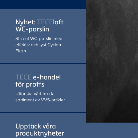
effektiv och tyst Cyclon
Flush
LÄS MER
TECE
e-handel
för proffs
Utforska vårt breda
sortiment av VVS-artiklar
Upptäck våra
produktnyheter
Innovativ teknologi,
modern design och enkel