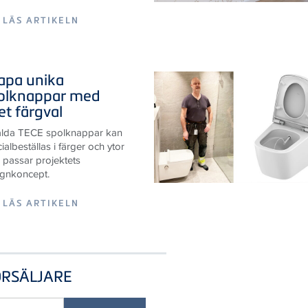
apa unika
olknappar med
et färgval
alda TECE spolknappar kan
ialbeställas i färger och ytor
passar projektets
ignkoncept.
LÄS ARTIKELN
ÖRSÄLJARE