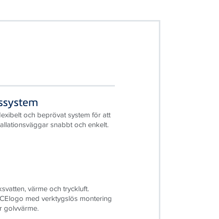
nssystem
lexibelt och beprövat system för att
tallationsväggar snabbt och enkelt.
svatten, värme och tryckluft.
ECElogo med verktygslös montering
r golvvärme.