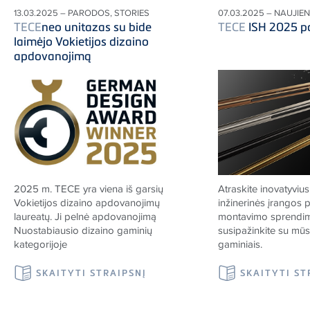
13.03.2025 – PARODOS, STORIES
07.03.2025 – NAUJIE
TECE
neo unitazas su bide
TECE
ISH 2025 p
laimėjo Vokietijos dizaino
apdovanojimą
2025 m.
TECE
yra viena iš garsių
Atraskite inovatyviu
Vokietijos dizaino apdovanojimų
inžinerinės įrangos 
laureatų. Ji pelnė apdovanojimą
montavimo sprendimu
Nuostabiausio dizaino gaminių
susipažinkite su mūs
kategorijoje
gaminiais.
SKAITYTI STRAIPSNĮ
SKAITYTI ST