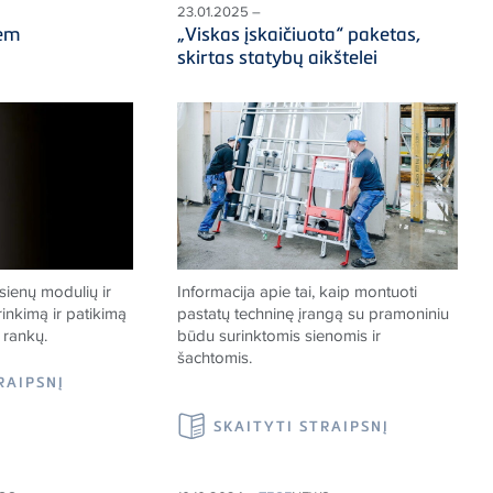
23.01.2025 –
em
„Viskas įskaičiuota“ paketas,
skirtas statybų aikštelei
sienų modulių ir
Informacija apie tai, kaip montuoti
inkimą ir patikimą
pastatų techninę įrangą su pramoniniu
 rankų.
būdu surinktomis sienomis ir
šachtomis.
RAIPSNĮ
SKAITYTI STRAIPSNĮ