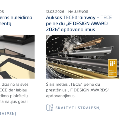
NOS
13.03.2026 – NAUJIENOS
erns nuleidimo
Auksas
TECE
drainway –
TECE
imentą
pelnė du „iF DESIGN AWARD
2026“ apdovanojimus
 dizaino laisvės
Šiais metais „
TECE
“ pelnė du
ECE
dar labiau
prestižinius „iF DESIGN AWARDS“
dimo plokštelių
apdovanojimus.
ma naujus gerai
SKAITYTI STRAIPSNĮ
RAIPSNĮ