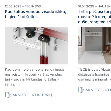
12.06.2025 –
TECE
NEWS
16.04.2025 – NAUJIE
Kad šaltas vanduo visada išliktų
TECE
plečiasi tar
higieniškai šaltas
mastu: Strategini
dušo įrengimo sri
Kad geriamojo vandens įrenginiuose
TECE
įsigyja „Absara 
nesiveistų mikrobai, karštas vanduo
didžiausią Ispanijos
turi visada išlikti karštas, o šaltas -
gaminių iš mineralinio
šaltas.
SKAITYTI ST
SKAITYTI STRAIPSNĮ