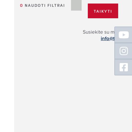
0
NAUDOTI FILTRAI
Floating
Susiekite su mumis:
Sidebar
info@tece.lt