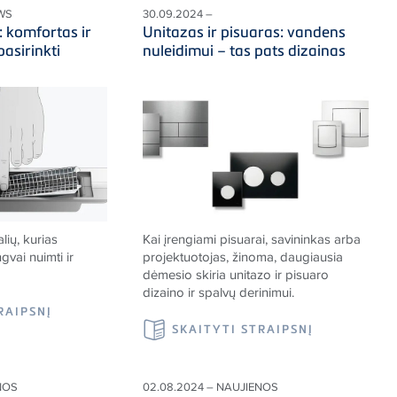
WS
30.09.2024 –
: komfortas ir
Unitazas ir pisuaras: vandens
pasirinkti
nuleidimui – tas pats dizainas
lių, kurias
Kai įrengiami pisuarai, savininkas arba
gvai nuimti ir
projektuotojas, žinoma, daugiausia
dėmesio skiria unitazo ir pisuaro
dizaino ir spalvų derinimui.
RAIPSNĮ
SKAITYTI STRAIPSNĮ
NOS
02.08.2024 – NAUJIENOS