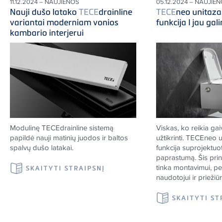
11.12.2024 – NAUJIENOS
05.12.2024 – NAUJIE
Nauji dušo latako
TECE
drainline
TECE
neo unitaza
variantai moderniam vonios
funkcija I jau gali
kambario interjerui
Modulinę
TECE
drainline sistemą
Viskas, ko reikia ga
papildė nauji matinių juodos ir baltos
užtikrinti.
TECE
neo u
spalvų dušo latakai.
funkcija suprojektuo
paprastumą. Šis prin
tinka montavimui, p
SKAITYTI STRAIPSNĮ
naudotojui ir priežiūr
SKAITYTI ST