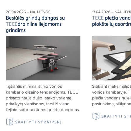
20.04.2026 – NAUJIENOS
17.04.2026 – NAUJIE
Besiūlės grindų dangos su
TECE
plečia vand
TECE
drainline liejamoms
plokštelių asort
grindims
Tęsiantis minimalistinio vonios
Siekiant maksimalios
kambario dizaino tendencijoms,
TECE
vonios kambaryje,
T
pristato naują dušo latako variantą,
plečia vandens nulei
pritaikytą vientisoms, tarsi iš vieno
pasirinkimą, siūlyda
liejinio suformuotoms grindų dangoms.
SKAITYTI ST
SKAITYTI STRAIPSNĮ