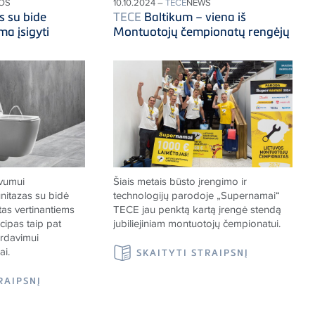
NOS
10.10.2024 –
TECE
NEWS
s su bide
TECE
Baltikum – viena iš
ma įsigyti
Montuotojų čempionatų rengėjų
ivumui
Šiais metais būsto įrengimo ir
nitazas su bidė
technologijų parodoje „Supernamai“
tas vertinantiems
TECE
jau penktą kartą įrengė stendą
cipas taip pat
jubiliejiniam montuotojų čempionatui.
erdavimui
ai.
SKAITYTI STRAIPSNĮ
RAIPSNĮ