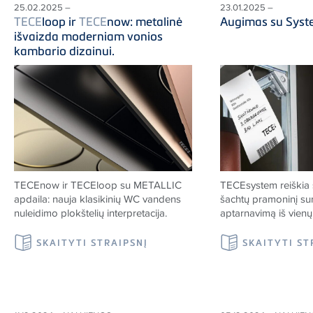
25.02.2025 –
23.01.2025 –
TECE
loop ir
TECE
now: metalinė
Augimas su Syst
išvaizda moderniam vonios
kambario dizainui.
TECE
now ir
TECE
loop su METALLIC
TECE
system reiškia 
apdaila: nauja klasikinių WC vandens
šachtų pramoninį sur
nuleidimo plokštelių interpretacija.
aptarnavimą iš vienų
SKAITYTI STRAIPSNĮ
SKAITYTI ST