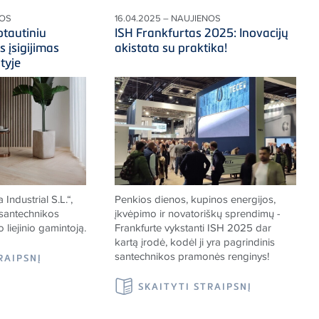
NOS
16.04.2025 – NAUJIENOS
ptautiniu
ISH Frankfurtas 2025: Inovacijų
s įsigijimas
akistata su praktika!
tyje
Industrial S.L.“,
Penkios dienos, kupinos energijos,
 santechnikos
įkvėpimo ir novatoriškų sprendimų -
 liejinio gamintoją.
Frankfurte vykstanti ISH 2025 dar
kartą įrodė, kodėl ji yra pagrindinis
santechnikos pramonės renginys!
RAIPSNĮ
SKAITYTI STRAIPSNĮ