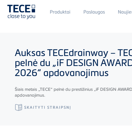
Main
Produktai
Paslaugos
Naujie
Menü
1
Skip to main content
Auksas
TECE
drainway –
TE
pelnė du „iF DESIGN AWAR
2026“ apdovanojimus
Šiais metais „
TECE
“ pelnė du prestižinius „iF DESIGN AWAR
apdovanojimus.
SKAITYTI STRAIPSNĮ