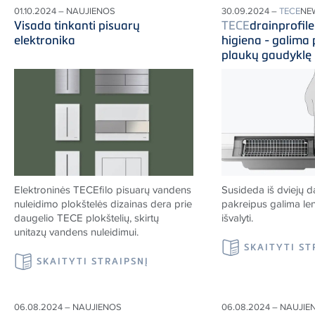
01.10.2024 – NAUJIENOS
30.09.2024 –
TECE
NE
Visada tinkanti pisuarų
TECE
drainprofile
elektronika
higiena - galima 
plaukų gaudyklę
Elektroninės TECEfilo pisuarų vandens
Susideda iš dviejų da
nuleidimo plokštelės dizainas dera prie
pakreipus galima len
daugelio TECE plokštelių, skirtų
išvalyti.
unitazų vandens nuleidimui.
SKAITYTI ST
SKAITYTI STRAIPSNĮ
06.08.2024 – NAUJIENOS
06.08.2024 – NAUJIE