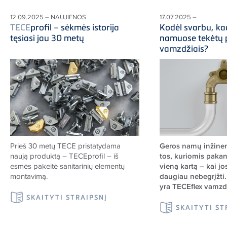
12.09.2025 – NAUJIENOS
17.07.2025 –
TECE
profil – sėkmės istorija
Kodėl svarbu, k
tęsiasi jau 30 metų
namuose tekėtų 
vamzdžiais?
Prieš 30 metų
TECE
pristatydama
Geros nam
ų inžine
naują produktą –
TECE
profil – iš
tos, kuriomis paka
esmės pakeitė sanitarinių elementų
vieną kartą – kai jo
montavimą.
daugiau nebegrįžti.
yra TECEflex vamzd
SKAITYTI STRAIPSNĮ
SKAITYTI ST