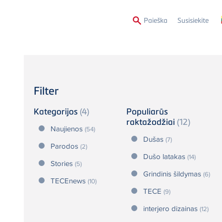
Second
Paieška
Susisiekite
Menu
Filter
Kategorijos
(4)
Populiarūs
raktažodžiai
(12)
Naujienos
(54)
Dušas
(7)
Parodos
(2)
Dušo latakas
(14)
Stories
(5)
Grindinis šildymas
(6)
TECEnews
(10)
TECE
(9)
interjero dizainas
(12)