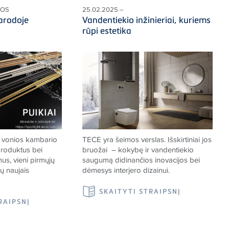
NOS
25.02.2025 –
arodoje
Vandentiekio inžinieriai, kuriems
rūpi estetika
s vonios kambario
TECE
yra šeimos verslas. Išskirtiniai jos
produktus bei
bruožai – kokybę ir vandentiekio
s, vieni pirmųjų
saugumą didinančios inovacijos bei
ų naujais
dėmesys interjero dizainui.
SKAITYTI STRAIPSNĮ
RAIPSNĮ