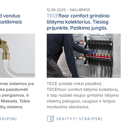
12.06.2025 – NAUJIENOS
ad vanduo
TECE
floor comfort grindinio
patikimais
šildymo kolektorius. Tiesiog
prijunkite. Patikima jungtis.
rinės sistemos yra
TECE
pristatė rinkai plastikinį
nka pasidomėti
TECE
floor comfort šildymo kolektorių.
s įrengiamos. Ir
Ir taip nustatė naujus grindinio šildymo
 Niekada. Tokia
sistemų patogaus, saugaus ir lengvo
žių sistema.
montavimo standartus.
RAIPSNĮ
SKAITYTI STRAIPSNĮ