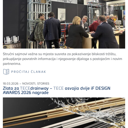
Stručni sajmovi važna su mjesta susreta za pokazivanje bliskosti tržištu,
prikupljanje povratnih informacija i njegovanje dijaloga s postojećim i novim
partnerima.
PROČITAJ ČLANAK
18.03.2026 – NOVOSTI, STORIES
Zlato za
TECE
drainway –
TECE
osvojio dvije iF DESIGN
AWARDS 2026 nagrade