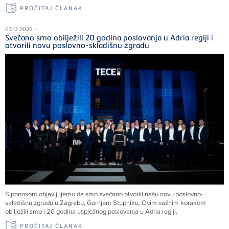
PROČITAJ ČLANAK
03.12.2025 –
Svečano smo obilježili 20 godina poslovanja u Adria regiji i
otvorili novu poslovno-skladišnu zgradu
S ponosom objavljujemo da smo svečano otvorili našu novu poslovno-
skladišnu zgradu u Zagrebu, Gornjem Stupniku. Ovim važnim korakom
obilježili smo i 20 godina uspješnog poslovanja u Adria regiji.
PROČITAJ ČLANAK