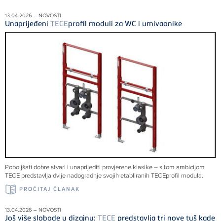
13.04.2026 – NOVOSTI
Unaprijeđeni
TECE
profil moduli za WC i umivaonike
Poboljšati dobre stvari i unaprijediti provjerene klasike – s tom ambicijom
TECE
predstavlja dvije nadogradnje svojih etabliranih
TECE
profil modula.
PROČITAJ ČLANAK
13.04.2026 – NOVOSTI
Još više slobode u dizajnu:
TECE
predstavlja tri nove tuš kade