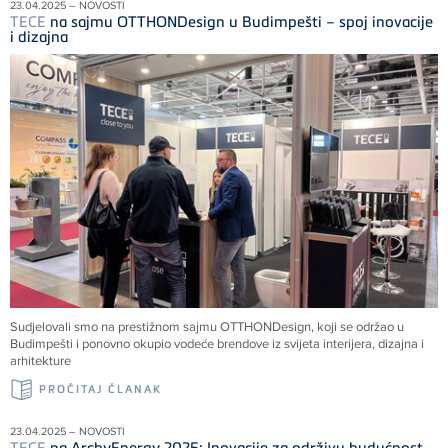
23.04.2025 – NOVOSTI
TECE
na sajmu OTTHONDesign u Budimpešti – spoj inovacije
i dizajna
Sudjelovali smo na prestižnom sajmu OTTHONDesign, koji se održao u
Budimpešti i ponovno okupio vodeće brendove iz svijeta interijera, dizajna i
arhitekture
PROČITAJ ČLANAK
23.04.2025 – NOVOSTI
TECE
na ArchyEnergy 2025: Inovacije za održivu budućnost