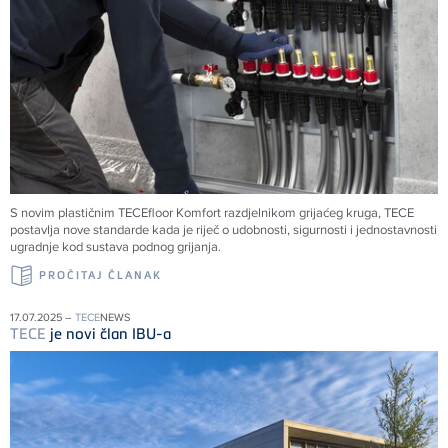
S novim plastičnim
TECE
floor Komfort razdjelnikom grijaćeg kruga,
TECE
postavlja nove standarde kada je riječ o udobnosti, sigurnosti i jednostavnosti
ugradnje kod sustava podnog grijanja.
PROČITAJ ČLANAK
17.07.2025 –
TECE
NEWS
TECE
je novi član IBU-a