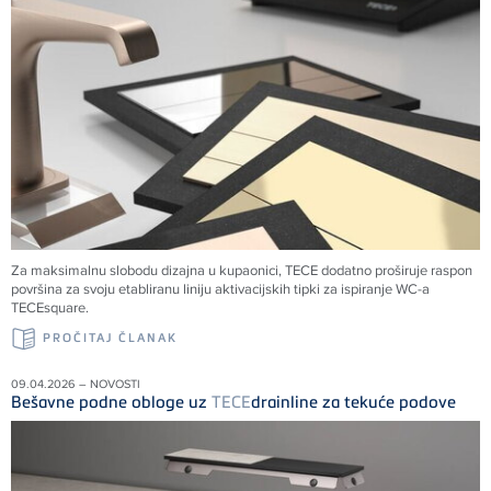
Za maksimalnu slobodu dizajna u kupaonici,
TECE
dodatno proširuje raspon
površina za svoju etabliranu liniju aktivacijskih tipki za ispiranje WC-a
TECE
square.
PROČITAJ ČLANAK
09.04.2026 – NOVOSTI
Bešavne podne obloge uz
TECE
drainline za tekuće podove