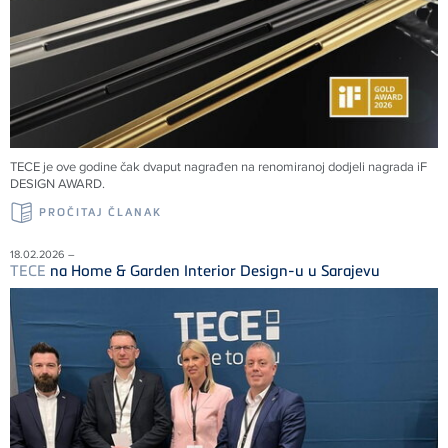
TECE
je ove godine čak dvaput nagrađen na renomiranoj dodjeli nagrada iF
DESIGN AWARD.
PROČITAJ ČLANAK
18.02.2026 –
TECE
na Home & Garden Interior Design-u u Sarajevu