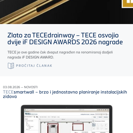
Zlato za
TECE
drainway –
TECE
osvojio
dvije iF DESIGN AWARDS 2026 nagrade
TECE
je ove godine čak dvaput nagrađen na renomiranoj dodjeli
nagrada iF DESIGN AWARD.
PROČITAJ ČLANAK
03.08.2026 – NOVOSTI
TECE
smartwall – brzo i jednostavno planiranje instalacijskih
zidova