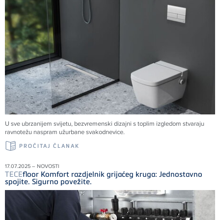
U sve ubrzanijem svijetu, bezvremenski dizajni s toplim izgledom stvaraju
ravnotežu naspram užurbane svakodnevice.
PROČITAJ ČLANAK
17.07.2025 – NOVOSTI
TECE
floor Komfort razdjelnik grijaćeg kruga: Jednostavno
spojite. Sigurno povežite.