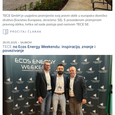
TECE
GmbH je uspješno promijenila svoj pravni oblik u europsko dioničko
društvo (Societas Europaea, skraćeno: SE). S provedenom promjenom
pravnog oblika, tvrtka od sada posluje pod nazivom
TECE
SE.
PROČITAJ ČLANAK
28.05.2025 – SAJMOVI
TECE
na Ecos Energy Weekendu: inspiracija, znanje i
povezivanje