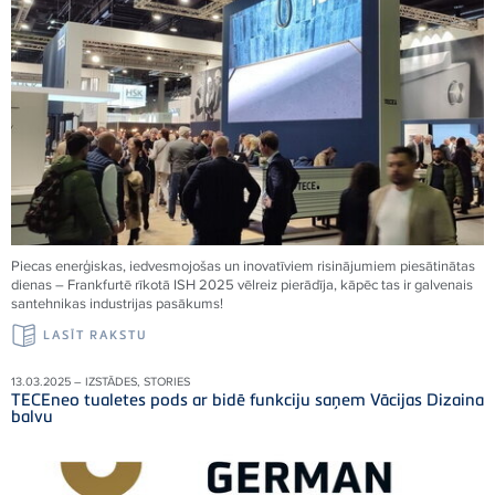
Piecas enerģiskas, iedvesmojošas un inovatīviem risinājumiem piesātinātas
dienas – Frankfurtē rīkotā ISH 2025 vēlreiz pierādīja, kāpēc tas ir galvenais
santehnikas industrijas pasākums!
LASĪT RAKSTU
13.03.2025 – IZSTĀDES, STORIES
TECEneo tualetes pods ar bidē funkciju saņem Vācijas Dizaina
balvu