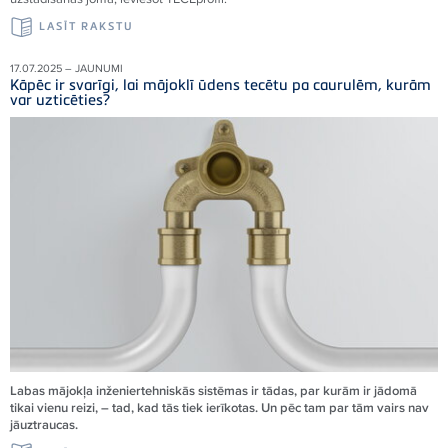
LASĪT RAKSTU
17.07.2025 – JAUNUMI
Kāpēc ir svarīgi, lai mājoklī ūdens tecētu pa caurulēm, kurām
var uzticēties?
Labas mājokļa inženiertehniskās sistēmas ir tādas, par kurām ir jādomā
tikai vienu reizi, – tad, kad tās tiek ierīkotas. Un pēc tam par tām vairs nav
jāuztraucas.