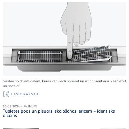
Sastāv no divām daļām, kuras var viegli noņemt un iztīrīt, vienkārši piespiežot
un paceļot.
LASĪT RAKSTU
30.09.2024 – JAUNUMI
Tualetes pods un pisuārs: skalošanas ierīcēm – identisks
dizains