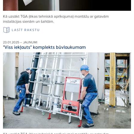
Kā uzsākt TGA (ēkas tehniskā aprīkojuma) montāžu ar gatavām
instalācijas sienām un šahtām.
LASĪT RAKSTU
23.01.2025 – JAUNUMI
"Viss iekļauts" komplekts būvlaukumam