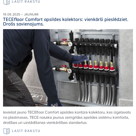
LASĪT RAKSTU
19.06.2025 – JAUNUMI
TECEfloor Comfort apsildes kolektors: vienkārši pieslēdziet.
Drošs savienojums.
Ieviešot jauno TECEfloor Comfort apsildes kontūra kolektoru, kas izgatavots
no plastmasas, TECE nosaka jaunus zemgrīdas apsildes sistēmu komforta,
drošības un uzstādīšanas vienkāršības standartus.
LASĪT RAKSTU