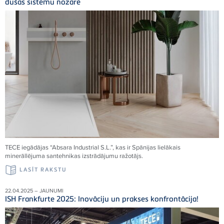
dušas sistēmu nozarē
TECE iegādājas “Absara Industrial S.L.”, kas ir Spānijas lielākais
minerāllējuma santehnikas izstrādājumu ražotājs.
LASĪT RAKSTU
22.04.2025 – JAUNUMI
ISH Frankfurte 2025: Inovāciju un prakses konfrontācija!