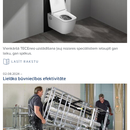
Vienkāršā
TECE
neo
uzstādīšana ļauj nozares speciālistiem ietaupīt gan
laiku, gan spēkus.
LASĪT RAKSTU
02.08.2024 –
Lielāka būvniecības efektivitāte