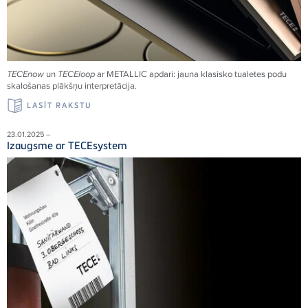
TECEnow
un
TECEloop
ar METALLIC apdari: jauna klasisko tualetes podu
skalošanas plākšņu interpretācija.
LASĪT RAKSTU
23.01.2025 –
Izaugsme ar TECEsystem