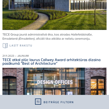
TECE Group jaunā administratīvā ēka, kas atrodas
Hollefeldstraße
,
Emsdetenē
(Emsdetten)
, oficiāli tika atklāta ar nelielu ceremoniju.
LASĪT RAKSTU
21.11.2023 – JAUNUMI
TECE atkal plūc laurus Callwey Award arhitektūras dizaina
pasākumā “Best of Architecture”
BEITRÄGE FILTERN