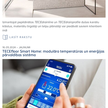
Izmantojot papildinātos
TECEdrainline
un
TECEdrainprofile
dušas kanālu
klāstus, materiālu tirgotāji un telpu plānotāji var piedāvāt saviem klientiem
indi
LASĪT RAKSTU
16.05.2024 – JAUNUMI
TECEfloor Smart Home: modulāra temperatūras un enerģijas
pārvaldības sistēma