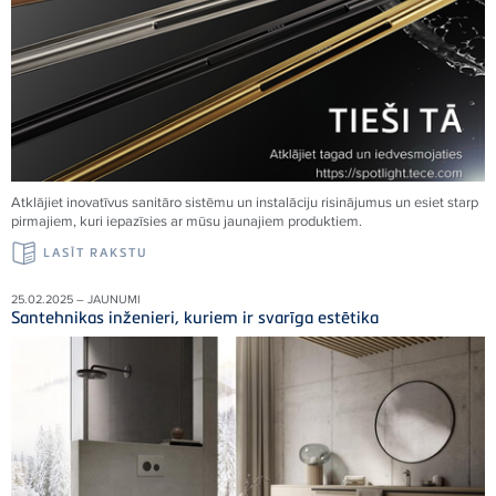
Atklājiet inovatīvus sanitāro sistēmu un instalāciju risinājumus un esiet starp
pirmajiem, kuri iepazīsies ar mūsu jaunajiem produktiem.
LASĪT RAKSTU
25.02.2025 – JAUNUMI
Santehnikas inženieri, kuriem ir svarīga estētika