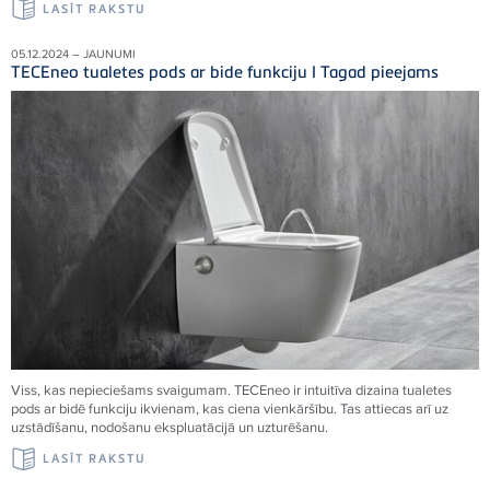
LASĪT RAKSTU
05.12.2024 – JAUNUMI
TECEneo tualetes pods ar bide funkciju I Tagad pieejams
Viss, kas nepieciešams svaigumam. TECEneo ir intuitīva dizaina tualetes
pods ar bidē funkciju ikvienam, kas ciena vienkāršību. Tas attiecas arī uz
uzstādīšanu, nodošanu ekspluatācijā un uzturēšanu.
LASĪT RAKSTU