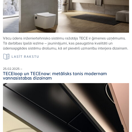
Vācu ūdens inženiertehnisko sistēmu ražotājs TECE ir ģimenes uzņēmums.
Tā darbības īpašā iezīme – jauninājumi, kas paaugstina kvalitāti un
ūdensapgādes sistēmu drošumu, kā arī pievērš uzmanību interjera dizainam.
LASĪT RAKSTU
25.02.2025 –
TECEloop un TECEnow: metālisks tonis modernam
vannasistabas dizainam