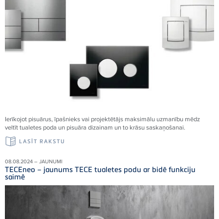
Ierīkojot pisuārus, īpašnieks vai projektētājs maksimālu uzmanību mēdz
veltīt tualetes poda un pisuāra dizainam un to krāsu saskaņošanai.
LASĪT RAKSTU
08.08.2024 – JAUNUMI
TECEneo – jaunums TECE tualetes podu ar bidē funkciju
saimē