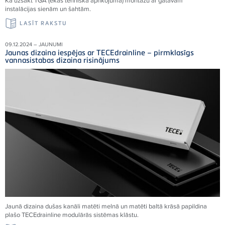
Kā uzsākt TGA (ēkas tehniskā aprīkojuma) montāžu ar gatavām
instalācijas sienām un šahtām.
LASĪT RAKSTU
09.12.2024 – JAUNUMI
Jaunas dizaina iespējas ar TECEdrainline – pirmklasīgs
vannasistabas dizaina risinājums
Jaunā dizaina dušas kanāli matēti melnā un matēti baltā krāsā papildina
plašo TECEdrainline modulārās sistēmas klāstu.