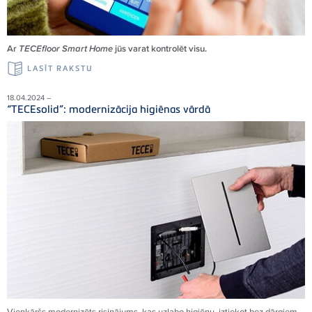
Ar
TECEfloor Smart Home
jūs varat kontrolēt visu.
LASĪT RAKSTU
18.04.2024 –
“TECEsolid”: modernizācija higiēnas vārdā
Vienkāršs modernizēts risinājums, kas uzlabo higiēnu, iztiekot bez dārgiem