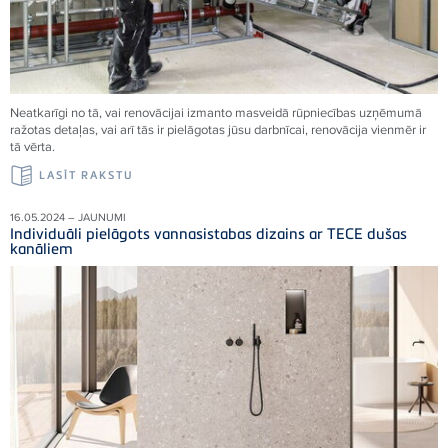
Neatkarīgi no tā, vai renovācijai izmanto masveidā rūpniecības uzņēmumā
ražotas detaļas, vai arī tās ir pielāgotas jūsu darbnīcai, renovācija vienmēr ir
tā vērta.
LASĪT RAKSTU
16.05.2024 – JAUNUMI
Individuāli pielāgots vannasistabas dizains ar TECE dušas
kanāliem