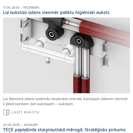
17.06.2025 – TECENEWS
Lai aukstais ūdens vienmēr paliktu higiēniski auksts
Lai dzeramā ūdens sistēmās nevairotos mikrobi, karstajam ūdenim vienmēr
ir jābūt karstam, bet aukstajam – aukstam.
LASĪT RAKSTU
22.04.2025 – JAUNUMI
TECE paplašinās starptautiskā mērogā: Stratēģisks pirkums