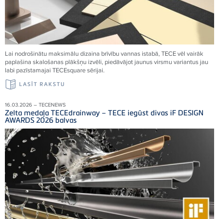
Lai nodrošinātu maksimālu dizaina brīvību vannas istabā, TECE vēl vairāk
paplašina skalošanas plākšņu izvēli, piedāvājot jaunus virsmu variantus jau
labi pazīstamajai TECEsquare sērijai.
LASĪT RAKSTU
16.03.2026 – TECENEWS
Zelta medaļa TECEdrainway – TECE iegūst divas iF DESIGN
AWARDS 2026 balvas