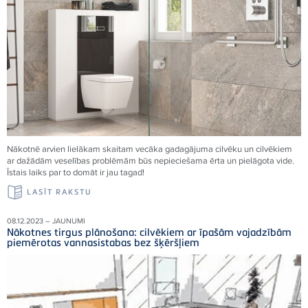
Nākotnē arvien lielākam skaitam vecāka gadagājuma cilvēku un cilvēkiem
ar dažādām veselības problēmām būs nepieciešama ērta un pielāgota vide.
Īstais laiks par to domāt ir jau tagad!
LASĪT RAKSTU
08.12.2023 – JAUNUMI
Nākotnes tirgus plānošana: cilvēkiem ar īpašām vajadzībām
piemērotas vannasistabas bez šķēršļiem