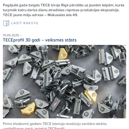
Pagājušā gada beigās TECE birojs Rīgā pārcēlās uz jaunām telpām, kurās
turpmāk katru darba dienu atradīsies rūpnīcas produkcijas ekspozīcija.
TECE jauno māju adrese – Mūkusalas iela 49.
LASĪT RAKSTU
15.09.2025 –
TECEprofil 30 gadi – veiksmes stāsts
Pirms trīsdesmit gadiem
TECE
īstenoja revolūciju sanitāro iekārtu
uzstādīšanas jomā, ieviešot
TECE
profil.