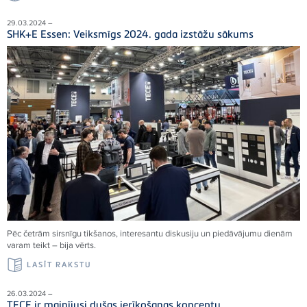
29.03.2024 –
SHK+E Essen: Veiksmīgs 2024. gada izstāžu sākums
Pēc četrām sirsnīgu tikšanos, interesantu diskusiju un piedāvājumu dienām
varam teikt – bija vērts.
LASĪT RAKSTU
26.03.2024 –
TECE ir mainījusi dušas ierīkošanas konceptu