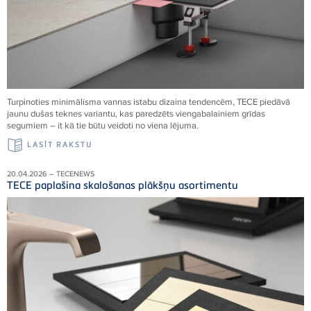
Turpinoties minimālisma vannas istabu dizaina tendencēm, TECE piedāvā
jaunu dušas teknes variantu, kas paredzēts viengabalainiem grīdas
segumiem – it kā tie būtu veidoti no viena
lējuma.
LASĪT RAKSTU
20.04.2026 – TECENEWS
TECE paplašina skalošanas plākšņu asortimentu