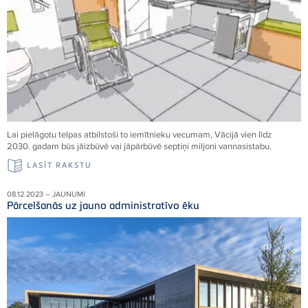
Lai pielāgotu telpas atbilstoši to iemītnieku vecumam, Vācijā vien līdz
2030. gadam būs jāizbūvē vai jāpārbūvē septiņi miljoni vannasistabu.
LASĪT RAKSTU
08.12.2023 – JAUNUMI
Pārcelšanās uz jauno administratīvo ēku