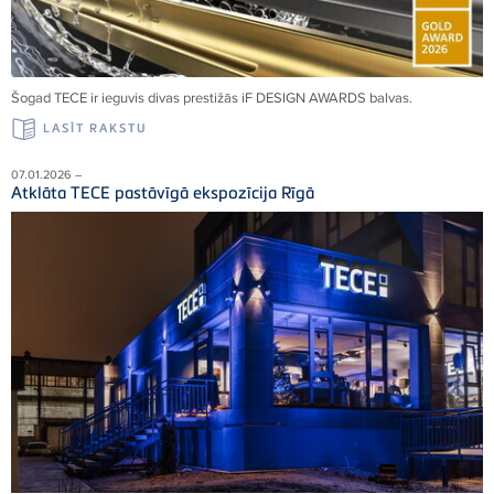
Šogad TECE ir ieguvis divas prestižās iF DESIGN AWARDS balvas.
LASĪT RAKSTU
07.01.2026 –
Atklāta TECE pastāvīgā ekspozīcija Rīgā