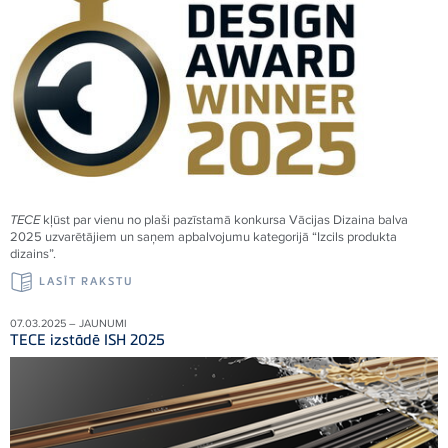
TECE
kļūst par vienu no plaši pazīstamā konkursa Vācijas Dizaina balva
2025 uzvarētājiem un saņem apbalvojumu kategorijā “Izcils produkta
dizains”.
LASĪT RAKSTU
07.03.2025 – JAUNUMI
TECE izstādē ISH 2025