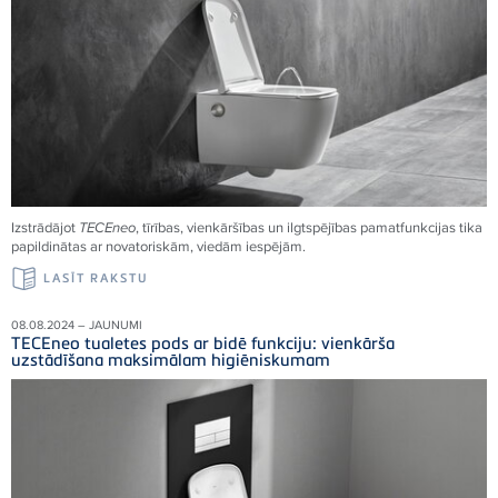
Izstrādājot
TECEneo
, tīrības, vienkāršības un ilgtspējības pamatfunkcijas tika
papildinātas ar novatoriskām, viedām iespējām.
LASĪT RAKSTU
08.08.2024 – JAUNUMI
TECEneo tualetes pods ar bidē funkciju: vienkārša
uzstādīšana maksimālam higiēniskumam