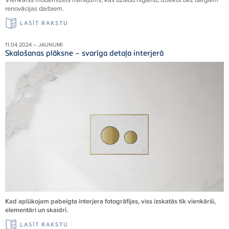
renovācijas darbiem.
LASĪT RAKSTU
11.04.2024 – JAUNUMI
Skalošanas plāksne – svarīga detaļa interjerā
Kad aplūkojam pabeigta interjera fotogrāfijas, viss izskatās tik vienkārši,
elementāri un skaidri.
LASĪT RAKSTU