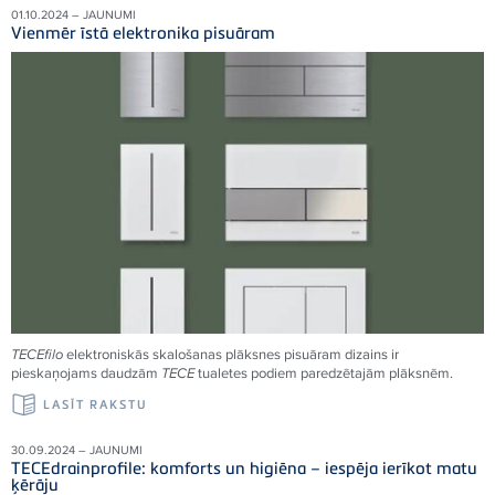
01.10.2024 – JAUNUMI
Vienmēr īstā elektronika pisuāram
TECEfilo
elektroniskās skalošanas plāksnes pisuāram dizains ir
pieskaņojams daudzām
TECE
tualetes podiem paredzētajām plāksnēm.
LASĪT RAKSTU
30.09.2024 – JAUNUMI
TECEdrainprofile: komforts un higiēna – iespēja ierīkot matu
ķērāju