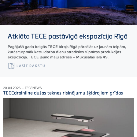
Atklāta
TECE
pastāvīgā ekspozīcija Rīgā
Pagājušā gada beigās TECE birojs Rīgā pārcēlās uz jaunām telpām,
kurās turpmāk katru darba dienu atradīsies rūpnīcas produkcijas
ekspozīcija. TECE jauno māju adrese – Mūkusalas iela 49.
LASĪT RAKSTU
20.04.2026 – TECENEWS
TECEdrainline dušas teknes risinājumu šķidrajiem grīdas