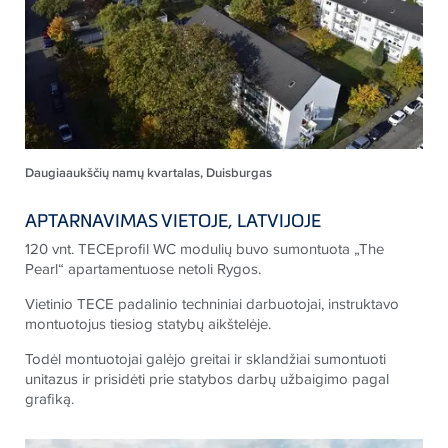
Daugiaaukščių namų kvartalas, Duisburgas
APTARNAVIMAS VIETOJE, LATVIJOJE
120 vnt.
TECE
profil WC modulių buvo sumontuota „The
Pearl“ apartamentuose netoli Rygos.
Vietinio
TECE
padalinio techniniai darbuotojai, instruktavo
montuotojus tiesiog statybų aikštelėje.
Todėl montuotojai galėjo greitai ir sklandžiai sumontuoti
unitazus ir prisidėti prie statybos darbų užbaigimo pagal
grafiką.