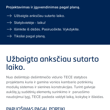
Projektavimas ir įgyvendinimas pagal planą.
Užbaigta anksčiau sutarto laiko.
Statybvietėje - laiku!
Išimkite iš dėžės. Pasiruoškite. Vykdykite.
Tiksliai pagal planą.
Užbaigta anksčiau sutarto
laiko.
Nuo dešimtojo dešimtmečio vidurio
TECE
statybos
projektams kuria ir gamina vonios kambario potinkinių
modulių sistemas ir sienines konstrukcijas. Turint galvoje
aukštą jų sudėtinių elementų surinkimo ir paruošimo
naudojimui lygį,
TECE
padeda valdyti laiką, kokybę ir išlaidas.
PARUOŠIMAS PAGAL POREIKĮ