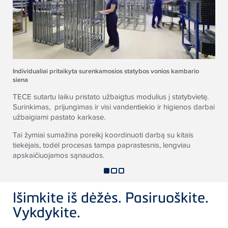
Individualiai pritaikyta surenkamosios statybos vonios kambario
siena
TECE
sutartu laiku pristato užbaigtus modulius į statybvietę.
Surinkimas, prijungimas ir visi vandentiekio ir higienos darbai
užbaigiami pastato karkase.
Tai žymiai sumažina poreikį koordinuoti darbą su kitais
tiekėjais, todėl procesas tampa paprastesnis, lengviau
apskaičiuojamos sąnaudos.
Išimkite iš dėžės. Pasiruoškite.
Vykdykite.