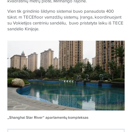
kvadratinių metrų plote, Minhango rajone.
Vien tik grindinio šildymo sistemai buvo panaudota 400
tūkst. m
TECE
floor vamzdžių sistemų. Įranga, koordinuojant
su Vokietijos centriniu sandėliu, buvo pristatyta laiku iš
TECE
sandėlio Kinijoje.
„Shanghai Star River“ apartamentų kompleksas