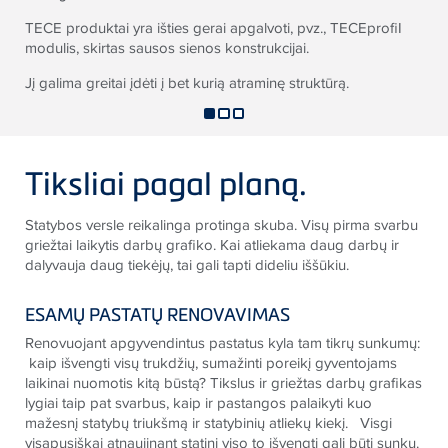
TECE
produktai yra išties gerai apgalvoti, pvz.,
TECE
profiI
modulis, skirtas sausos sienos konstrukcijai.
Jį galima greitai įdėti į bet kurią atraminę struktūrą.
Tiksliai pagal planą.
Statybos versle reikalinga protinga skuba. Visų pirma svarbu
griežtai laikytis darbų grafiko. Kai atliekama daug darbų ir
dalyvauja daug tiekėjų, tai gali tapti dideliu iššūkiu.
ESAMŲ PASTATŲ RENOVAVIMAS
Renovuojant apgyvendintus pastatus kyla tam tikrų sunkumų:
kaip išvengti visų trukdžių, sumažinti poreikį gyventojams
laikinai nuomotis kitą būstą? Tikslus ir griežtas darbų grafikas
lygiai taip pat svarbus, kaip ir pastangos palaikyti kuo
mažesnį statybų triukšmą ir statybinių atliekų kiekį. Visgi
visapusiškai atnaujinant statinį viso to išvengti gali būti sunku.