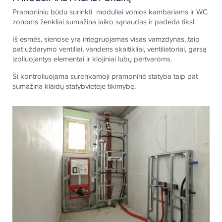
Pramoniniu būdu surinkti moduliai vonios kambariams ir WC
zonoms ženkliai sumažina laiko sąnaudas ir padeda tiksl
Iš esmės, sienose yra integruojamas visas vamzdynas, taip
pat
uždarymo ventiliai
, vandens
skaitikliai
, ventiliatoriai,
garsą
izoliuojantys elementai ir klojiniai lubų pertvaroms
.
Ši kontroliuojama surenkamoji pramoninė statyba taip pat
sumažina klaidų statybvietėje tikimybę.