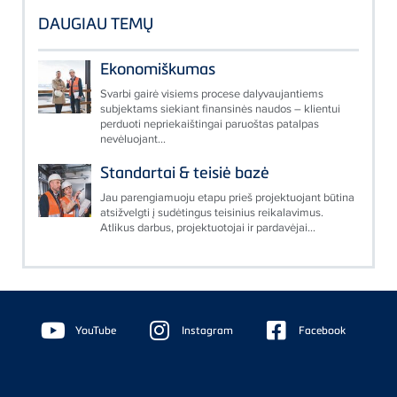
DAUGIAU TEMŲ
Ekonomiškumas
Svarbi gairė visiems procese dalyvaujantiems
subjektams siekiant finansinės naudos – klientui
perduoti nepriekaištingai paruoštas patalpas
nevėluojant...
Standartai & teisiė bazė
Jau parengiamuoju etapu prieš projektuojant būtina
atsižvelgti į sudėtingus teisinius reikalavimus.
Atlikus darbus, projektuotojai ir pardavėjai...
Floating
Sidebar
YouTube
Instagram
Facebook