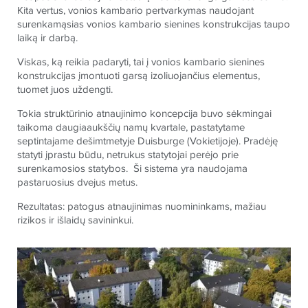
Kita vertus, vonios kambario pertvarkymas naudojant
surenkamąsias vonios kambario sienines konstrukcijas taupo
laiką ir darbą.
Viskas, ką reikia padaryti, tai į vonios kambario sienines
konstrukcijas įmontuoti garsą izoliuojančius elementus,
tuomet juos uždengti.
Tokia struktūrinio atnaujinimo koncepcija buvo sėkmingai
taikoma daugiaaukščių namų kvartale, pastatytame
septintajame dešimtmetyje Duisburge (Vokietijoje). Pradėję
statyti įprastu būdu, netrukus statytojai perėjo prie
surenkamosios statybos. Ši sistema yra naudojama
pastaruosius dvejus metus.
Rezultatas: patogus atnaujinimas nuomininkams, mažiau
rizikos ir išlaidų savininkui.