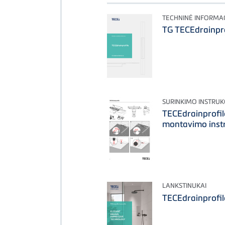
TECHNINĖ INFORMAC
TG TECEdrainpro
SURINKIMO INSTRUK
TECEdrainprofile
montavimo instr
LANKSTINUKAI
TECEdrainprofil