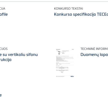
IJA
KONKURSO TEKSTAI
file
Konkurso specifikacija TECEd
CIJOS
TECHNINĖ INFORM
 su vertikaliu sifonu
Duomenų lapas
ukcija
e