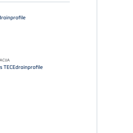
rainprofile
ACIJA
 TECEdrainprofile