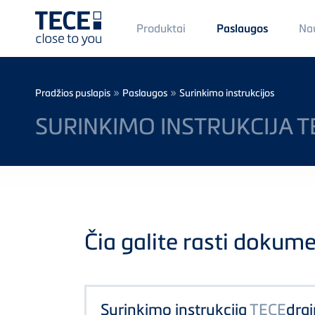
Main
Produktai
Na
Paslaugos
Menü
1
Skip to main content
Breadcrumb
»
»
Pradžios puslapis
Paslaugos
Surinkimo instrukcijos
SURINKIMO INSTRUKCIJA 
Čia galite rasti dokume
Surinkimo instrukcija
TECE
drai