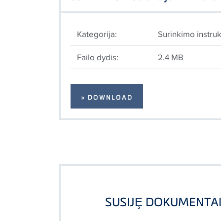
Kategorija:
Surinkimo instruk
Failo dydis:
2.4 MB
» DOWNLOAD
SUSIJȨ DOKUMENTA