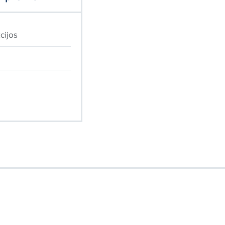
cijos
I