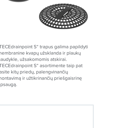
TECEdrainpoint S“ trapus galima papildyti
membranine kvapų užsklanda ir plaukų
gaudykle, užsakomomis atskirai.
TECEdrainpoint S“ asortimente taip pat
asite kitų priedų, palengvinančių
ontavimą ir užtikrinančių priešgaisrinę
apsaugą.