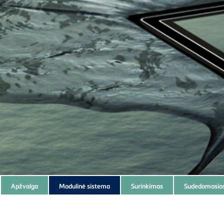
Subnavigation
Apžvalga
Modulinė sistema
Surinkimas
Sudedamosios
of
current