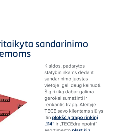
ritaikyta sandarinimo
stemoms
Klaidos, padarytos
statybininkams dedant
sandarinimo juostas
vietoje, gali daug kainuoti.
Šią riziką dabar galima
gerokai sumažinti ir
renkantis trapą. Ateityje
TECE savo klientams siūlys
itin
plokščią trapo rinkinį
„114“
ir „TECEdrainpoint“
asortimento
plastikinį