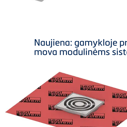
Naujiena: gamykloje p
mova modulinėms si