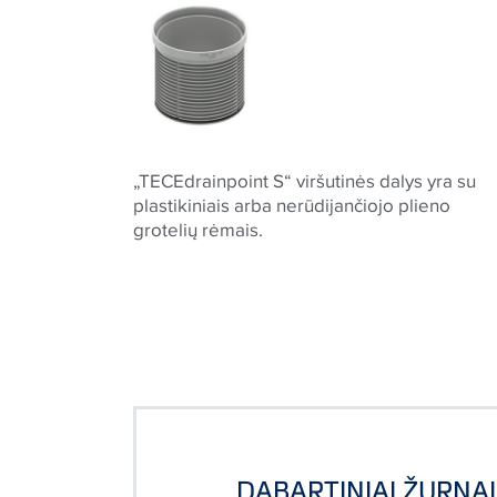
„TECEdrainpoint S“ viršutinės dalys yra su
plastikiniais arba nerūdijančiojo plieno
grotelių rėmais.
DABARTINIAI ŽURNAL