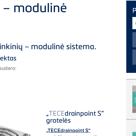
S – modulinė
P
rinkinių – modulinė sistema.
lektas
sudaro:
„
TECE
drainpoint S“
grotelės
„TECEdrainpoint S“