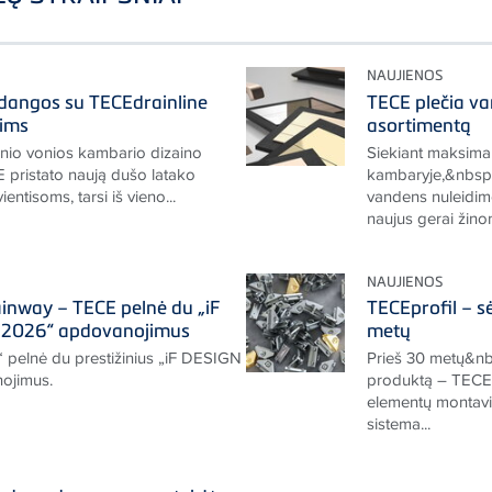
NAUJIENOS
 dangos su TECEdrainline
TECE plečia va
dims
asortimentą
tinio vonios kambario dizaino
Siekiant maksimal
 pristato naują dušo latako
kambaryje,&nbsp;
vientisoms, tarsi iš vieno...
vandens nuleidimo
naujus gerai žinom
NAUJIENOS
nway – TECE pelnė du „iF
TECEprofil – sė
2026“ apdovanojimus
metų
“ pelnė du prestižinius „iF DESIGN
Prieš 30 metų&nb
ojimus.
produktą – TECEpr
elementų montavi
sistema...