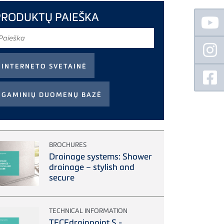
Floating
PRODUKTŲ PAIEŠKA
Sidebar
aieška
BROCHURES
Drainage systems: Shower
drainage – stylish and
secure
TECHNICAL INFORMATION
TECEdrainpoint S -