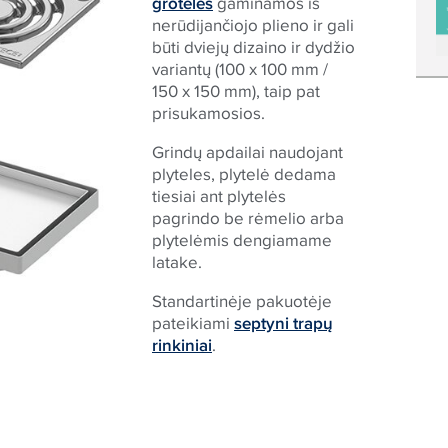
grotelės
gaminamos iš
nerūdijančiojo plieno ir gali
būti dviejų dizaino ir dydžio
variantų (100 x 100 mm /
150 x 150 mm), taip pat
prisukamosios.
Grindų apdailai naudojant
plyteles, plytelė dedama
tiesiai ant plytelės
pagrindo be rėmelio arba
plytelėmis dengiamame
latake.
Standartinėje pakuotėje
pateikiami
septyni trapų
rinkiniai
.