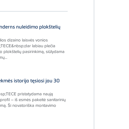
nderns nuleidimo plokštelių
ios dizaino laisvės vonios
TECE&nbsp;dar labiau plečia
 plokštelių pasirinkimą, siūlydama
ų...
kmės istorija tęsiasi jau 30
sp;TECE pristatydama naują
ofil – iš esmės pakeitė sanitarinių
mą. Ši novatoriška montavimo