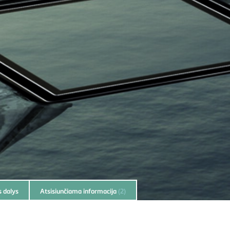
 dalys
Atsisiunčiama informacija
(2)