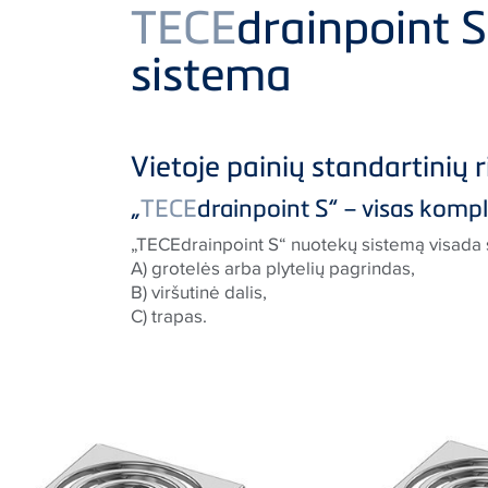
Product
TECE
drainpoint 
sistema
Vietoje painių standartinių 
„
TECE
drainpoint S“ – visas komp
„TECEdrainpoint S“ nuotekų sistemą visada 
A) grotelės arba plytelių pagrindas,
B) viršutinė dalis,
C) trapas.