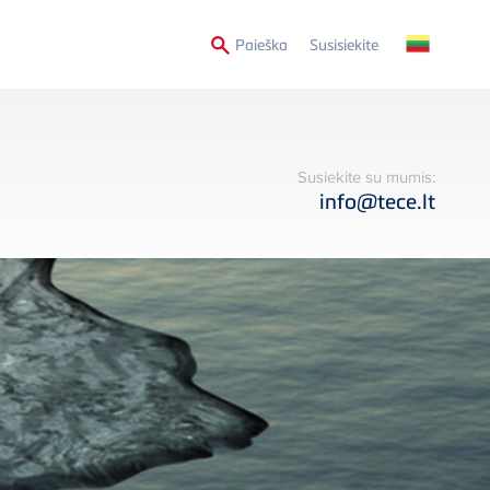
Secondary
Paieška
Susisiekite
Menu
Susiekite su mumis:
info@tece.lt