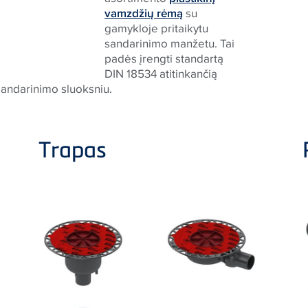
vamzdžių rėmą
su
gamykloje pritaikytu
sandarinimo manžetu. Tai
padės įrengti standartą
DIN 18534 atitinkančią
 sandarinimo sluoksniu.
Trapas