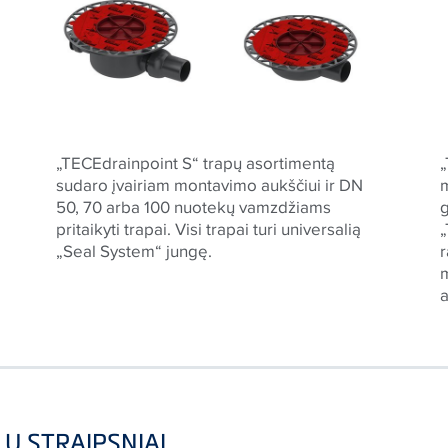
„TECEdrainpoint S“ trapų asortimentą
„
sudaro įvairiam montavimo aukščiui ir DN
50, 70 arba 100 nuotekų vamzdžiams
pritaikyti trapai. Visi trapai turi universalią
„
„Seal System“ jungę.
r
m
Ų STRAIPSNIAI