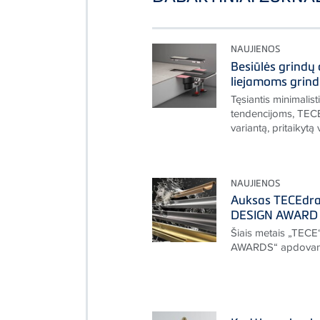
NAUJIENOS
Besiūlės grindų
liejamoms grin
Tęsiantis minimalis
tendencijoms, TECE
variantą, pritaikytą 
NAUJIENOS
Auksas TECEdrai
DESIGN AWARD 
Šiais metais „TECE
AWARDS“ apdovan