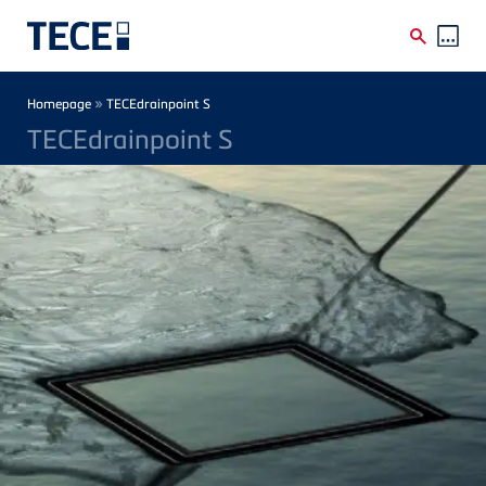
Skip to main content
Breadcrumb
»
Homepage
TECEdrainpoint S
TECEdrainpoint S