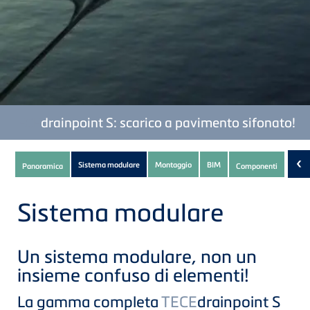
TECE
drainpoint S: scarico a pavimento sifonato!
Subnavigation
‹
Sistema modulare
Montaggio
BIM
Panoramica
Componenti
Dow
of
current
Sistema modulare
Product
Un sistema modulare, non un
insieme confuso di elementi!
La gamma completa
TECE
drainpoint S