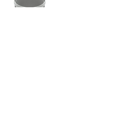
I
portagriglia
TECEdrainpoint S sono disponibili con telaio di
supporto griglia in plastica o in acciaio inox.
Pozzetti sifonati