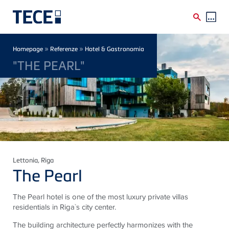
Skip to main content
Breadcrumb
»
»
Homepage
Referenze
Hotel & Gastronomia
"THE PEARL"
Lettonia
, Riga
The Pearl
The Pearl hotel is one of the most luxury private villas
residentials in Riga`s city center.
The building architecture perfectly harmonizes with the